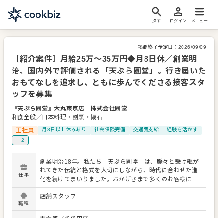
探す
ログイン
メニュー
掲載終了予定日：
2026/09/09
【紹介案件】月給25万～35万円◆月8日休／創業明
治、国内外で評価される「天ぷら圓堂」。行き届いた
おもてなしを追求し、ともに歩んでくださる接客スタ
ッフを募集
『天ぷら圓堂』大丸東京店
｜
株式会社圓堂
和食全般／日本料理・割烹・懐石
正社員
月8日以上休みあり
社会保険完備
交通費支給
経験を活かす
＋2
創業明治18年。私たち「天ぷら圓堂」は、脈々と受け継が
れてきた伝統と格式を大切にしながら、時代に合わせた進
仕事
化を続けてまいりました。おかげさまで多くのお客様にご
愛顧をいただき、京都の店舗は世界トップクラスの旅行サ
店舗スタッフ
イト『トラベラーズチョイスアワード』の日本高級レスト
職種
ラン部門に表彰されるなど、国内外から高い評価をいただ
いております。この度、さらなる体制強化を見据え、とも