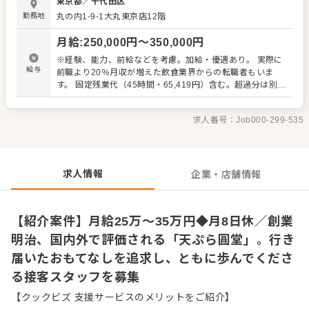
東京都
／
千代田区
に歩んでくださる新しい接客スタッフを募集いたします。
勤務地
丸の内1-9-1大丸東京店12階
当店には、顔合わせや接待、法事など、さまざまなシチュ
エーションで幅広いお客様が集まります。お出迎えから食
月給
:
250,000
円〜
350,000
円
事提供、お見送りまで細部にわたって丁寧に行うことを大
切にし、一人ひとりのニーズに合わせた接客を日々追求し
※経験、能力、前給などを考慮。加給・優遇あり。 実際に
ています。 入社後は、これまでの経験や能力に合わせて、
給与
前職より20％月収が増えた飲食業界からの転職者もいま
以下の仕事内容をお任せいたします。 ・お客様のご案内、
す。 固定残業代（45時間・65,419円）含む。超過分は別途
ご注文確認 ・お料理やお飲み物の配膳 ・後片付け、お会計
支給 ※試用期間3ヶ月（期間中も同条件）
といったホール業務全般 経験が浅い方もご安心ください。
また、スキルアップを目指すスタッフのため、学ぶ費用を
求人番号：
Job000-299-535
サポートしています。英会話、茶道、華道、ソムリエな
ど、おもてなしに役立つスキルを磨いてください。
求人情報
企業・店舗情報
【紹介案件】月給25万～35万円◆月8日休／創業
明治、国内外で評価される「天ぷら圓堂」。行き
届いたおもてなしを追求し、ともに歩んでくださ
る接客スタッフを募集
【クックビズ 支援サービスのメリットをご紹介】