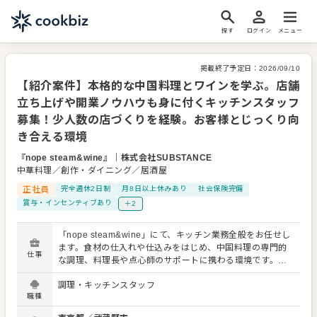
探す
ログイン
メニュー
掲載終了予定日：
2026/09/10
【紹介案件】本格的な中国料理とワインを学ぶ。店舗
立ち上げや開業ノウハウも身に付くキッチンスタッフ
募集！少人数の店づくりを経験。お客様とじっくり向
き合える環境
『nope steam&wine』
｜
株式会社SUBSTANCE
中華料理／創作・ダイニング／居酒屋
正社員
完全週休2日制
月8日以上休みあり
社会保険完備
賞与・インセンティブあり
＋2
「nope steam&wine」にて、キッチン業務全般をお任せし
ます。食材の仕入れや仕込みをはじめ、中国料理の専門的
仕事
な調理、料理長や点心師のサポートに携わる環境です。
日々の業務を通じて、ワインを中心としたドリンクや食器
調理・キッチンスタッフ
の知識、一流のテーブルマナーが自然と身に付きます。 現
職種
在はシェフを含めた4名のスタッフとアルバイトが、ホー
ル・キッチンの垣根を越えて活躍中。お客様一人ひとりと