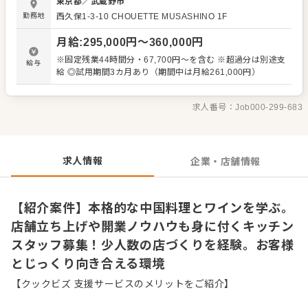
東京都
／
武蔵野市
じっくり向き合いながら、料理やお店の世界観づくりを楽
勤務地
西久保1-3-10 CHOUETTE MUSASHINO 1F
しんでいます。若手が集う発展途上のチームだからこそ、
中核メンバーとしてお店を育てる手応えを味わえるのが魅
月給
:
295,000
円〜
360,000
円
力です。将来の独立に役立つ出店開業のノウハウが学べる
ほか、既存店への店舗間移動という選択肢もあり、キャリ
※固定残業44時間分・67,700円～を含む ※超過分は別途支
給与
アの可能性を広げられます。 ＜おすすめポイント＞ 中国料
給 ◎試用期間3カ月あり（期間中は月給261,000円）
理の専門スキルや点心作りのサポート、ワインの知識まで
幅広く習得できます。少人数精鋭のチームで店舗立ち上げ
や出店開業のノウハウを間近で学べるため、将来独立を目
求人番号：
Job000-299-683
指す方にも有意義な環境です。やりがいと働きやすさを両
立しながら、若手スタッフと一緒に成長していける魅力が
あります。
求人情報
企業・店舗情報
【紹介案件】本格的な中国料理とワインを学ぶ。
店舗立ち上げや開業ノウハウも身に付くキッチン
スタッフ募集！少人数の店づくりを経験。お客様
とじっくり向き合える環境
【クックビズ 支援サービスのメリットをご紹介】