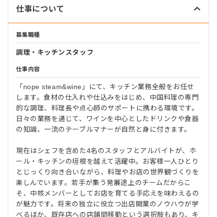
仕事について
募集職種
調理・キッチンスタッフ
仕事内容
「nope steam&wine」にて、キッチン業務全般をお任せ
します。食材の仕入れや仕込みをはじめ、中国料理の専門
的な調理、料理長や点心師のサポートに携わる環境です。
日々の業務を通じて、ワインを中心としたドリンクや食器
の知識、一流のテーブルマナーが自然と身に付きます。
現在はシェフを含めた4名のスタッフとアルバイトが、ホ
ール・キッチンの垣根を越えて活躍中。お客様一人ひとり
とじっくり向き合いながら、料理やお店の世界観づくりを
楽しんでいます。若手が集う発展途上のチームだからこ
そ、中核メンバーとしてお店を育てる手応えを味わえるの
が魅力です。将来の独立に役立つ出店開業のノウハウが学
べるほか、既存店への店舗間移動という選択肢もあり、キ