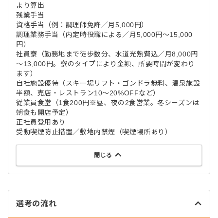
より算出
残業手当
資格手当（例：調理師免許／月5,000円）
調理業務手当（内定時役職による／月5,000円～15,000
円）
社員寮（勤務地まで徒歩数分、水道光熱費込／月8,000円
～13,000円。寮のタイプにより金額、所要時間が変わり
ます）
自社施設優待（スキー場リフト・ゴンドラ無料、温泉施設
半額、売店・レストラン10～20%OFFなど）
従業員食堂（1食200円※昼、夜の2食営業。冬シーズンは
朝食も開店予定）
正社員登用あり
受動喫煙防止措置／敷地内禁煙（喫煙場所あり）
閉じる
選考の流れ