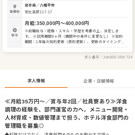
進行管理および品質管理を行います。 レストラン・宴会・
岩手県
／
八幡平市
宿泊者向けの料理など、多様なシーンに対応しながら安定
勤務地
安比高原117-17
した提供体制を構築していただきます。 ▼メニュー企画・
開発 洋食を中心に、季節やコンセプトに合わせたメニュー
月給
:
350,000
円〜
400,000
円
の企画・開発をお任せします。 リゾートという特性を活か
しながら、滞在価値を高める料理づくりに携わっていただ
※前職給与・経験・スキル・学歴を考慮の上、決定しま
きます。 ▼スタッフの教育・指導 調理スタッフの育成や技
給与
す。 ※試用期間6ヶ月（期間中の条件に変更なし） ※契約
術指導を通して、チーム全体のレベル向上を図ります。 組
期間：1年毎の契約更新（原則更新）、更新のタイミングで
織として安定した運営ができる体制づくりも重要な役割で
正社員登用の可能性があります♪ ■昇給年1回（6月） ■昇
す。 ▼原価管理・数値コントロール 食材の仕入れや在庫管
進・昇格年2回（6月、12月） ■賞与年2回（7月・12月）
理を含め、原価を意識した運営を行います。 品質と収益の
求人番号：
Job000-299-724
＜想定年収＞ 年収510万円（賞与＋手当含む）
バランスを取りながら、持続的な運営を支えていただきま
す。 ▼衛生・安全管理の徹底 衛生基準を遵守し、安全で安
心な調理環境を維持します。 施設全体の信頼を支える重要
な業務です。
求人情報
企業・店舗情報
≪月給35万円～／賞与年2回／社員寮あり≫洋食
調理の経験を、部門運営の力へ。メニュー開発・
人材育成・数値管理まで担う、ホテル洋食部門の
管理職を募集◎
◆料理だけでなく、洋食部門そのものを動かす立場へ