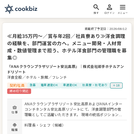
探す
ログイン
メニュー
掲載終了予定日：
2026/08/12
≪月給35万円～／賞与年2回／社員寮あり≫洋食調理
の経験を、部門運営の力へ。メニュー開発・人材育
成・数値管理まで担う、ホテル洋食部門の管理職を募
集◎
『ANAクラウンプラザリゾート安比高原』
｜
株式会社岩手ホテルアン
ドリゾート
洋食全般／ホテル・旅館／フレンチ
契約社員
急募
電車通勤OK
車通勤OK
社員寮・社宅あり
＋18
締め切り間近
ANAクラウンプラザリゾート安比高原およびANAインター
コンチネンタル安比高原リゾートにて、洋食調理部門の管
仕事
理職としてご活躍いただきます。 現場の統括ポジションと
して、料理の品質だけでなく、人材・数値・運営全体をマ
料理長・シェフ（候補）
ネジメントしていく役割です。 ▼洋食調理部門全体の管
職種
理・監督 各セクションの調理業務を把握しながら、全体の