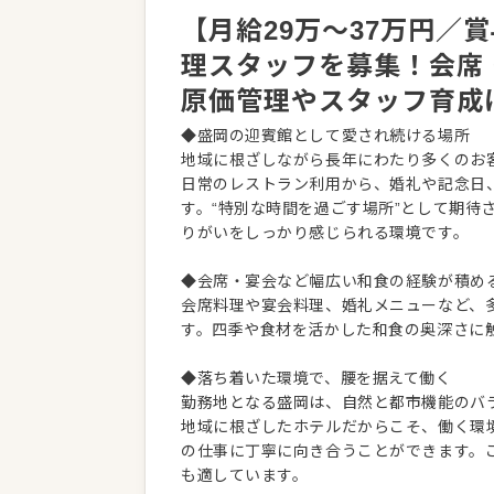
【月給29万～37万円／
理スタッフを募集！会席
原価管理やスタッフ育成
◆盛岡の迎賓館として愛され続ける場所
地域に根ざしながら長年にわたり多くのお
日常のレストラン利用から、婚礼や記念日
す。“特別な時間を過ごす場所”として期待
りがいをしっかり感じられる環境です。
◆会席・宴会など幅広い和食の経験が積め
会席料理や宴会料理、婚礼メニューなど、
す。四季や食材を活かした和食の奥深さに
◆落ち着いた環境で、腰を据えて働く
勤務地となる盛岡は、自然と都市機能のバ
地域に根ざしたホテルだからこそ、働く環
の仕事に丁寧に向き合うことができます。
も適しています。