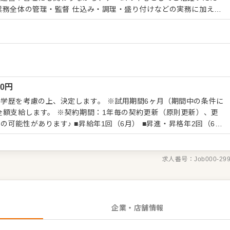
任せします。 レストラン・宴会・婚礼など多様なシーンに対応し
供体制を支えていただきます。 ▼スタッフの指導・育成
も関わっていただきます。 チーム全体の技術向上や連携力の強化
ます。 ▼発注業務・原価管理 食材の発注や在
意識した運営にも携わっていただきます。 無駄のない仕入れや適
運営を支える重要な役割です。 ▼衛生・安全管理の徹底
00
円
、安心して料理を提供できる環境を整えます。 日々の管理の積み
プにつながる環境 調理スキルだけ
学歴を考慮の上、決定します。 ※試用期間6ヶ月（期間中の条件に
など、運営に関わる経験を積むことができます。 将来的には料理
全額支給します。 ※契約期間：1年毎の契約更新（原則更新）、更
ョンを目指していける環境です。
給年1回（6月） ■昇進・昇格年2回（6
月・12月）
求人番号：
Job000-29
企業・店舗情報