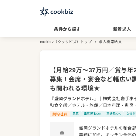
条件から探す
新着求人
cookbiz（クックビズ）トップ
求人検索結果
【月給29万～37万円／賞与
募集！会席・宴会など幅広い
も関われる環境★
『盛岡グランドホテル』
｜
株式会社岩手ホ
和食全般／ホテル・旅館／日本料理・割烹
契約社員
急募
電車通勤OK
車通勤OK
女性が
盛岡グランドホテルの和食部
業務に加え、キッチン全体