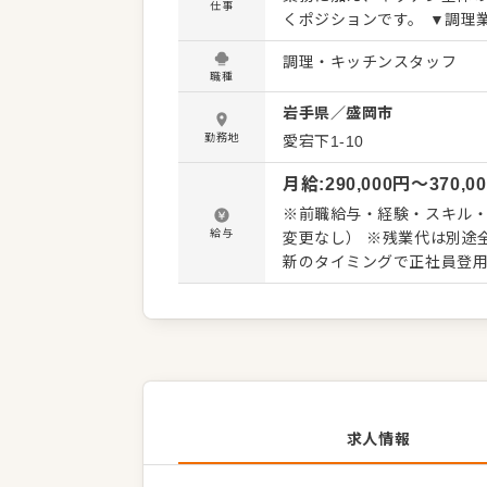
仕事
くポジションです。 ▼調理業務全体の管理・監督 仕込み・調理・盛り付けなどの実務に加え、
調理業務全体の進行管理をお
調理・キッチンスタッフ
ながら、安定した品質とスムーズな提
職種
若手スタッフの指導や育成に
岩手県
／
盛岡市
を担い、より良い現場づくりに貢献していただき
庫管理を行いながら、原価を
勤務地
愛宕下1-10
切な管理を通して、安定したキッチン
月給
:
290,000
円〜
370,0
衛生管理や安全管理を徹底し
重ねが、お客様からの信頼につながります。 ▼キャリアアッ
※前職給与・経験・スキル・
でなく、原価管理や人材育成
給与
変更なし） ※残業代は別途
長など、さらに上のポジシ
新のタイミングで正社員登用の可能性があります♪ ■昇
月、12月） ■賞与年2回（7
求人情報