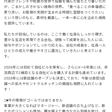
代表がフレンチや和食の世界で経験を積んだ後たどり着いたの
が、ごまかしのきかない焼鳥の世界。「食べることの幸福感に
寄り添い、お客様の笑顔が生まれる時間と空間をつくりたい」
という想いのもと、素材を厳選し、一本一本に心を込めた焼鳥
を提供しています。
私たちが目指しているのは、ここで働く社員もしっかり稼ぎ、
豊かな生活を実現できる会社。頑張って成果を出した人には、
給与やポジションでしっかり応える。会社の成長を、社員一人
ひとりの収入や働きやすさに還元していきたいと考えていま
す。
2026年には初めて自社ビルを保有し、さらに4～5年後には、赤
羽周辺で2棟目となる自社ビルを購入する計画も進めています。
2028年には新店舗のオープンも決定しており、今後は直営5店
舗への拡大やセントラルキッチンの開設も視野に入れていま
す！
□■今の環境がゴールではありません
事業が大きくなればマネージャー、新店舗の立ち上げなど、新
たなポジションも増加。腰を据えて働きながら知識を学び、収