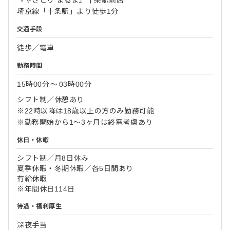
『やきとり まるま』十条駅前店
埼京線「十条駅」より徒歩1分
交通手段
徒歩／電車
勤務時間
15時00分
〜
03時00分
シフト制／休憩あり
※22時以降は18歳以上の方のみ勤務可能
※勤務開始から1～3ヶ月は終電考慮あり
休日・休暇
シフト制／月8日休み
夏季休暇・冬期休暇／各5日間あり
有給休暇
※年間休日114日
待遇・福利厚生
深夜手当