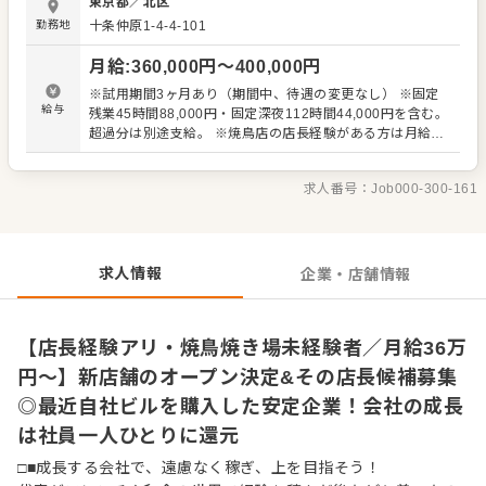
東京都
／
北区
店舗業務 ・焼き場や仕込みを含む調理業務のサポート ・売
勤務地
十条仲原1-4-4-101
上、原価、在庫などの数値管理 ・食材や備品の発注、品質
管理 ・スタッフの指導、育成、シフト作成 ・販促企画や店
月給
:
360,000
円〜
400,000
円
舗を盛り上げるアイデアの提案 当店が何より大切にしてい
るのは、素材の良さを活かした料理。 産地から直接取り寄
※試用期間3ヶ月あり（期間中、待遇の変更なし） ※固定
せる食材をはじめ、代表自らが納得したものを厳選し、備
給与
残業45時間88,000円・固定深夜112時間44,000円を含む。
長炭で一本一本丁寧に焼き上げています。食材の状態を見
超過分は別途支給。 ※焼鳥店の店長経験がある方は月給40
極める力や、串打ち、火入れといった焼鳥店ならではの技
万円スタート
術にも向き合いながら、料理とサービスの両面から店舗全
体の品質を高めていただきます。 また、道具の手入れや清
求人番号：
Job000-300-161
掃など、日々の基本を丁寧に積み重ねることも大切にして
います。まずは既存の店舗運営や当社の考え方を理解して
いただき、その後はこれまでの経験を活かした改善提案も
歓迎します。 将来的には新店舗の立ち上げや複数店舗の運
求人情報
企業・店舗情報
営、独立も視野に入れながら、さらに経営力を磨いていけ
るポジションです！
【店長経験アリ・焼鳥焼き場未経験者／月給36万
円～】新店舗のオープン決定&その店長候補募集
◎最近自社ビルを購入した安定企業！会社の成長
は社員一人ひとりに還元
□■成長する会社で、遠慮なく稼ぎ、上を目指そう！