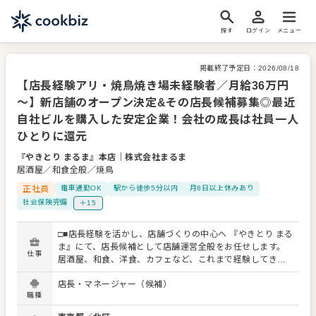
探す
ログイン
メニュー
掲載終了予定日：
2026/08/18
【店長経験アリ・焼鳥焼き場未経験者／月給36万円
～】新店舗のオープン決定&その店長候補募集◎最近
自社ビルを購入した安定企業！会社の成長は社員一人
ひとりに還元
『やきとり まるま』本店
｜
株式会社まるま
居酒屋／和食全般／焼鳥
正社員
電車通勤OK
駅から徒歩5分以内
月8日以上休みあり
社会保険完備
＋15
□■店長経験を活かし、店舗づくりの中心へ 『やきとり まる
ま』にて、店長候補として店舗運営全般をお任せします。
仕事
居酒屋、和食、洋食、カフェなど、これまで経験してきた
業態は問いません。店長として培った店舗管理やスタッフ
店長・マネージャー（候補）
育成、売上づくりの経験を活かし、より良いお店づくりに
職種
力を発揮してください！ 【主な仕事内容】 ・ホール、キッ
チンを含む店舗全体の管理 ・接客、料理提供、会計などの