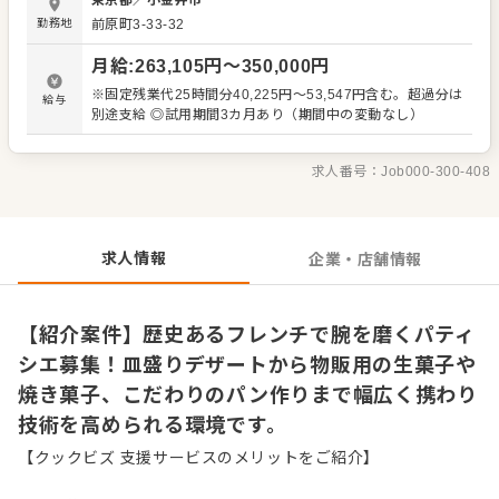
東京都
／
小金井市
店、竹芝の水辺に佇むモダンな店舗、立川や吉祥寺の日常
勤務地
前原町3-33-32
に寄り添うブラッスリーなど、ご希望や適性を考慮して決
定します。歴史ある上質な技術を学びながら、パティシエ
月給
:
263,105
円〜
350,000
円
として表現の幅を広げられる環境です。 ＜おすすめポイン
ト＞ 老舗フレンチならではの本格的な製菓・製パン技術
※固定残業代25時間分40,225円～53,547円含む。超過分は
給与
を、基礎から応用まで一気通貫で習得できます。レストラ
別途支給 ◎試用期間3カ月あり（期間中の変動なし）
ンデザートと物販用菓子の両方に携われるため、スキルア
ップを目指す方に適した職場です。店舗ごとに異なる魅力
があり、ご自身の目指すキャリアに合わせた働き方を実現
求人番号：
Job000-300-408
できます。
求人情報
企業・店舗情報
【紹介案件】歴史あるフレンチで腕を磨くパティ
シエ募集！皿盛りデザートから物販用の生菓子や
焼き菓子、こだわりのパン作りまで幅広く携わり
技術を高められる環境です。
【クックビズ 支援サービスのメリットをご紹介】