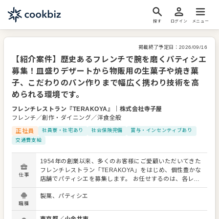
探す
ログイン
メニュー
掲載終了予定日：
2026/09/16
【紹介案件】歴史あるフレンチで腕を磨くパティシエ
募集！皿盛りデザートから物販用の生菓子や焼き菓
子、こだわりのパン作りまで幅広く携わり技術を高
められる環境です。
フレンチレストラン『TERAKOYA』
｜
株式会社寺子屋
フレンチ／創作・ダイニング／洋食全般
正社員
社員寮・社宅あり
社会保険完備
賞与・インセンティブあり
交通費支給
1954年の創業以来、多くのお客様にご愛顧いただいてきた
フレンチレストラン「TERAKOYA」をはじめ、個性豊かな
仕事
店舗でパティシエを募集します。 お任せするのは、各レス
トランで提供するアシェット・デセール（皿盛りデザー
製菓、パティシエ
ト）の調理や、ブティックで販売する焼き菓子・生菓子の
職種
作成です。さらに、料理の味を引き立てるこだわりのパン
作りにも携わっていただきます。 配属先は、小金井の本