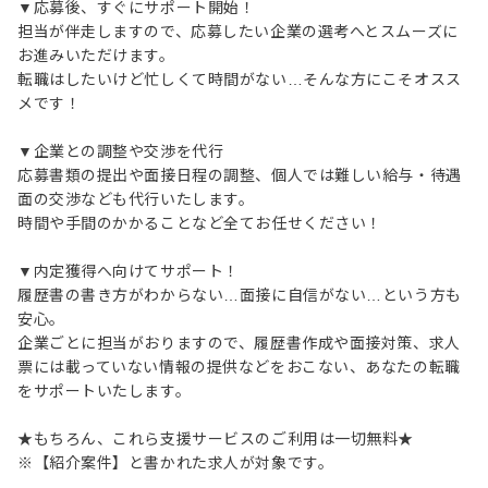
▼応募後、すぐにサポート開始！
担当が伴走しますので、応募したい企業の選考へとスムーズに
お進みいただけます。
転職はしたいけど忙しくて時間がない…そんな方にこそオスス
メです！
▼企業との調整や交渉を代行
応募書類の提出や面接日程の調整、個人では難しい給与・待遇
面の交渉なども代行いたします。
時間や手間のかかることなど全てお任せください！
▼内定獲得へ向けてサポート！
履歴書の書き方がわからない…面接に自信がない…という方も
安心。
企業ごとに担当がおりますので、履歴書作成や面接対策、求人
票には載っていない情報の提供などをおこない、あなたの転職
をサポートいたします。
★もちろん、これら支援サービスのご利用は一切無料★
※【紹介案件】と書かれた求人が対象です。