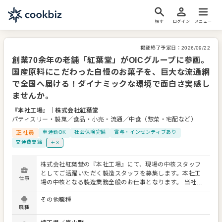
探す
ログイン
メニュー
掲載終了予定日：
2026/09/22
創業70余年の老舗「紅葉堂」がOICグループに参画。
国産原料にこだわった自慢のお菓子を、巨大な流通網
で全国へ届ける！ダイナミックな環境で面白さ実感し
ませんか。
『本社工場』
｜
株式会社紅葉堂
パティスリー・製菓／食品・小売・流通／中食（惣菜・宅配など）
正社員
車通勤OK
社会保険完備
賞与・インセンティブあり
交通費支給
＋3
株式会社紅葉堂の『本社工場』にて、現場の中核スタッフ
としてご活躍いただく製造スタッフを募集します。本社工
仕事
場の中核となる製造業務全般のお仕事となります。 当社の
看板商品である伝統的なカステラをはじめとして、どら焼
その他職種
きや各種焼き菓子など、多様な和洋菓子の製造業務全般を
職種
幅広く担当していただきます。基本から丁寧に指導する教
育体制が整っているため、スキルに合わせ着実に技術を習