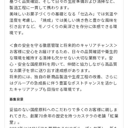
基づく品質確認、そして日々の生産準備および清掃など、
製造工程に一貫して携わります。
美味しいお菓子づくりの基礎となる「仕込み」では気温や
湿度を考慮し、「焼成」では美しい焼き色と豊かな風味を
引き出すなど、モノづくりの奥深さを存分に体感できる環
境です。
＜食の安全を守る徹底管理と将来的のキャリアチャンス＞
お客様に安心をお届けするため、日々の品質確認や衛生的
な環境を維持する清掃も欠かせない大切な業務です。安
心・安全な国産原料を用いて、仲間と協力しながら高品質
なお菓子を世に送り出す達成感があります。
将来的には、独自の新商品製造や生産工程の改善、さらに
はグループの急成長に伴う豊富なポストチャンスを活かし
たキャリアアップも目指せる環境です。
募集背景
妥協のない国産原料へのこだわりで多くのお客様に親しま
れてきた、創業70余年の歴史を持つカステラの老舗「紅葉
堂」。