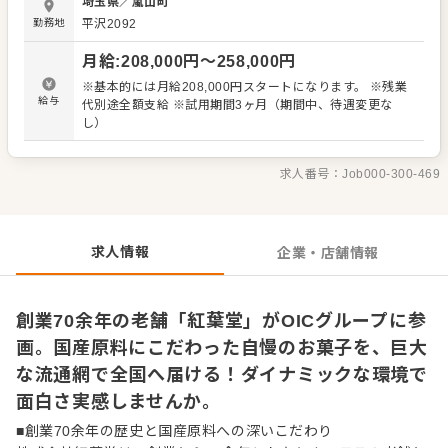
埼玉県
／
嵐山町
得していくことができます。 ＜仕込みから焼成・包装まで
勤務地
平沢2092
一貫して携わる面白さ＞ 具体的な業務内容は、素材の計量
や生地の仕込みから始まり、専用の設備を使った焼成、商
月給
:
208,000
円〜
258,000
円
品の包装、厳しい基準に基づく品質確認、そして日々の生
産準備および清掃など、製造工程に一貫して携わります。
※基本的には月給208,000円スタートになります。 ※残業
美味しいお菓子づくりの基礎となる「仕込み」では気温や
給与
代別途全額支給 ※試用期間3ヶ月（期間中、待遇変更な
湿度を考慮し、「焼成」では美しい焼き色と豊かな風味を
し）
引き出すなど、モノづくりの奥深さを存分に体感できる環
境です。 ＜食の安全を守る徹底管理と将来的のキャリアチ
ャンス＞ お客様に安心をお届けするため、日々の品質確認
求人番号：
Job000-300-469
や衛生的な環境を維持する清掃も欠かせない大切な業務で
す。安心・安全な国産原料を用いて、仲間と協力しながら
高品質なお菓子を世に送り出す達成感があります。 将来的
には、独自の新商品製造や生産工程の改善、さらにはグル
求人情報
企業・店舗情報
ープの急成長に伴う豊富なポストチャンスを活かしたキャ
リアアップも目指せる環境です。
創業70余年の老舗「紅葉堂」がOICグループに参
画。国産原料にこだわった自慢のお菓子を、巨大
な流通網で全国へ届ける！ダイナミックな環境で
面白さ実感しませんか。
■創業70余年の歴史と国産原料への深いこだわり