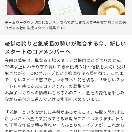
チームワークを大切にしながら、安心で高品質なお菓子を安定的に世に送
り出す本社の製造スタッフ募集です。
老舗の誇りと急成長の勢いが融合する今、新しい
スタートのコアメンバーへ
今回の募集は、単なる工場スタッフの採用にとどまりません。
70年以上にわたり守り続けてきた伝統の味と信頼を大切に受け
継ぎながら、OICグループという強固な後ろ盾を得て、これま
でにないスピード感で新しい未来へと舵を切る、「新しいスタ
ート」を共に支えるコアメンバーの募集です。
お菓子づくりへの情熱はもちろんのこと、会社の変化を楽しみ
ながら前向きに進んでいける仲間を求めています。
「老舗」という安定した基盤があるからこそ、失敗を恐れずに
新しいことへ全力で挑戦できる環境がここにはあります。日々
の丁寧な作業の積み重ねや一人ひとりのアイデアが、これから
の紅葉堂の新しい看板商品や、より良い生産体制を生み出す原