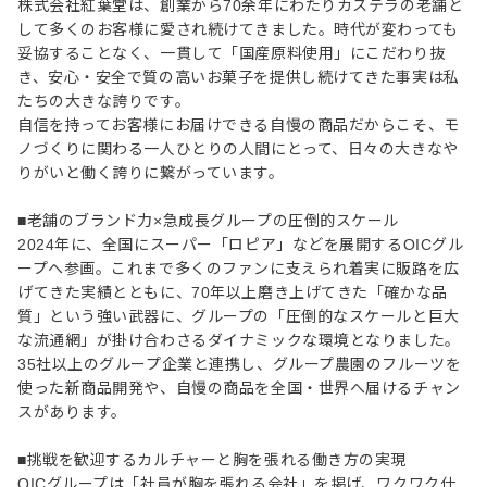
株式会社紅葉堂は、創業から70余年にわたりカステラの老舗と
して多くのお客様に愛され続けてきました。時代が変わっても
妥協することなく、一貫して「国産原料使用」にこだわり抜
き、安心・安全で質の高いお菓子を提供し続けてきた事実は私
たちの大きな誇りです。
自信を持ってお客様にお届けできる自慢の商品だからこそ、モ
ノづくりに関わる一人ひとりの人間にとって、日々の大きなや
りがいと働く誇りに繋がっています。
■老舗のブランド力×急成長グループの圧倒的スケール
2024年に、全国にスーパー「ロピア」などを展開するOICグル
ープへ参画。これまで多くのファンに支えられ着実に販路を広
げてきた実績とともに、70年以上磨き上げてきた「確かな品
質」という強い武器に、グループの「圧倒的なスケールと巨大
な流通網」が掛け合わさるダイナミックな環境となりました。
35社以上のグループ企業と連携し、グループ農園のフルーツを
使った新商品開発や、自慢の商品を全国・世界へ届けるチャン
スがあります。
■挑戦を歓迎するカルチャーと胸を張れる働き方の実現
OICグループは「社員が胸を張れる会社」を掲げ、ワクワク仕