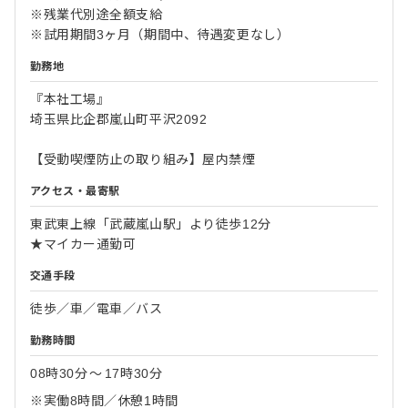
※残業代別途全額支給
※試用期間3ヶ月（期間中、待遇変更なし）
勤務地
『本社工場』
埼玉県比企郡嵐山町平沢2092
【受動喫煙防止の取り組み】屋内禁煙
アクセス・最寄駅
東武東上線「武蔵嵐山駅」より徒歩12分
★マイカー通勤可
交通手段
徒歩／車／電車／バス
勤務時間
08時30分
〜
17時30分
※実働8時間／休憩1時間