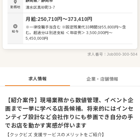
静岡県
／
静岡市
い。3ヶ月目以降は、売上やコストの数値管理、マーケティ
勤務地
清水区真砂町3-7
ング、イベント企画など、店舗経営に関するあらゆる権限
を持って実務ベースで店長業務を習得します。 将来的に
月給
:
250,710
円〜
373,410
円
は、会社のルールやインセンティブの仕組みを他の店長た
ちと共に考案するなど、会社作りの中心メンバーとして活
※一律役職手当含む ※固定残業代33時間分55,800円～含
躍できる環境です。（355文字） ＜おすすめポイント＞ 入
給与
む。超過分は別途支給 ＜年収例＞ 3,500,000円～
社後3ヶ月で現場業務を習得し、6ヶ月目以降には店舗経営
5,450,000円
の全権を持って活躍できます。会社のルールやインセンテ
ィブ構築にも関わることができ、裁量大きく組織作りに携
われる環境です。
求人番号：
Job000-300-504
求人情報
企業・店舗情報
【紹介案件】現場業務から数値管理、イベント企
画まで一挙に学べる店長候補。将来的にはインセ
ンティブ設計など会社作りにも参画でき自分の手
でお店を動かす実感が伴います
【クックビズ 支援サービスのメリットをご紹介】