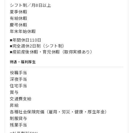
シフト制／月8日以上
夏季休暇
有給休暇
慶弔休暇
年末年始休暇
■年間休日110日
■完全週休2日制（シフト制）
■産前産後休暇・育児休暇（取得実績あり）
待遇・福利厚生
役職手当
深夜手当
住宅手当
賞与
交通費支給
昇給
各種社会保険完備（雇用・労災・健康・厚生年金）
制服貸与
残業手当