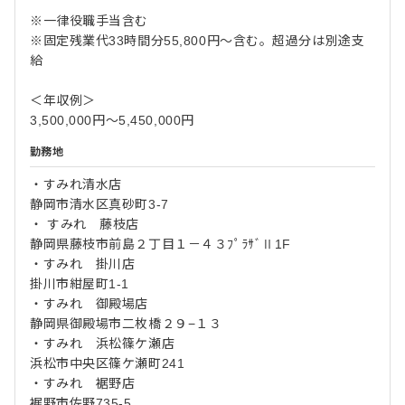
※一律役職手当含む
※固定残業代33時間分55,800円～含む。超過分は別途支
給
＜年収例＞
3,500,000円～5,450,000円
勤務地
・すみれ清水店
静岡市清水区真砂町3-7
・ すみれ 藤枝店
静岡県藤枝市前島２丁目１－４３ﾌﾟﾗｻﾞⅡ1F
・すみれ 掛川店
掛川市紺屋町1-1
・すみれ 御殿場店
静岡県御殿場市二枚橋２９−１３
・すみれ 浜松篠ケ瀬店
浜松市中央区篠ケ瀬町241
・すみれ 裾野店
裾野市佐野735-5