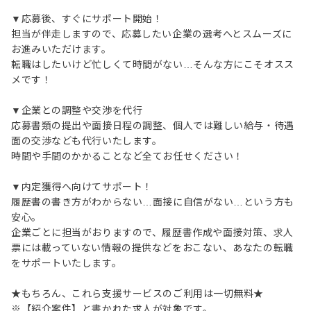
▼応募後、すぐにサポート開始！
担当が伴走しますので、応募したい企業の選考へとスムーズに
お進みいただけます。
転職はしたいけど忙しくて時間がない…そんな方にこそオスス
メです！
▼企業との調整や交渉を代行
応募書類の提出や面接日程の調整、個人では難しい給与・待遇
面の交渉なども代行いたします。
時間や手間のかかることなど全てお任せください！
▼内定獲得へ向けてサポート！
履歴書の書き方がわからない…面接に自信がない…という方も
安心。
企業ごとに担当がおりますので、履歴書作成や面接対策、求人
票には載っていない情報の提供などをおこない、あなたの転職
をサポートいたします。
★もちろん、これら支援サービスのご利用は一切無料★
※【紹介案件】と書かれた求人が対象です。