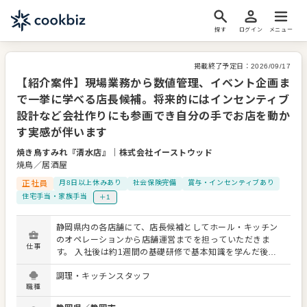
探す
ログイン
メニュー
掲載終了予定日：
2026/09/17
【紹介案件】現場業務から数値管理、イベント企画ま
で一挙に学べる店長候補。将来的にはインセンティブ
設計など会社作りにも参画でき自分の手でお店を動か
す実感が伴います
焼き鳥すみれ『清水店』
｜
株式会社イーストウッド
焼鳥／居酒屋
正社員
月8日以上休みあり
社会保険完備
賞与・インセンティブあり
住宅手当・家族手当
＋1
静岡県内の各店舗にて、店長候補としてホール・キッチン
のオペレーションから店舗運営までを担っていただきま
仕事
す。 入社後は約1週間の基礎研修で基本知識を学んだ後、
店舗へ配属となるため安心です。 1ヶ月目は仕込みや調
調理・キッチンスタッフ
理、接客などの現場業務を通じてお店への理解を深めま
職種
す。2ヶ月目からは専任の担当社員のサポートのもと、シフ
ト作成やスタッフ評価といった社員業務に挑戦してくださ