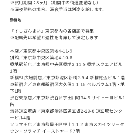
※試用期間：3ヶ月（期間中の待遇変動なし）
※深夜勤務の場合、深夜手当は別途支給します。
勤務地
『すしざんまい』東京都内の各店舗で募集
※配属先は希望と適性を考慮して決定します
本店／東京都中央区築地4-11-9
別館／東京都中央区築地4-10-6
築地駅前店／東京都中央区築地3-11-9 築地スクエアビル
1階
新橋SL広場前店／東京都港区新橋2-9-4 新橋乾盃ビル 1階
東新宿店／東京都新宿区大久保1-1-15 ベルバウム1階・地
下1階
渋谷東急店／東京都渋谷区宇田川町34-5 サイトーⅢビル1
階
渋谷道玄坂店／東京都渋谷区道玄坂2-29-8 道玄坂センタ
ービル4階
ソラマチ店／東京都墨田区押上1-1-2 東京スカイツリータ
ウン・ソラマチ イーストヤード7階