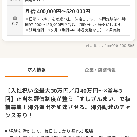
築地4-11-9
仕事に取り組むため、自然と現場対応力や技術の幅も広が
っていきます。 また、評価はにぎりや仕込みといった技術
月給
:
400,000
円〜
520,000
円
力だけでなく、周囲との連携や後輩への向き合い方なども
含めて総合的に判断。現場を支える存在としての姿勢も、
※経験・スキルを考慮の上、決定します。 ※固定残業45時
しっかりと見ています。 経験を活かし、現場の中心として
給与
間97,900～126,000円を含む、超過分は別途支給します。
長く活躍したい方にふさわしいポジションです。
※試用期間：3ヶ月（期間中の待遇変動なし） ※深夜勤務
の場合、深夜手当は別途支給します。
求人番号：
Job000-300-595
求人情報
企業・店舗情報
【入社祝い金最大30万円／月40万円〜×賞与3
回】正当な評価制度が整う『すしざんまい』で板
前募集！海外進出を加速させる。海外勤務のチャ
ンスあり！
■ 経験を活かして、毎日しっかり握れる現場