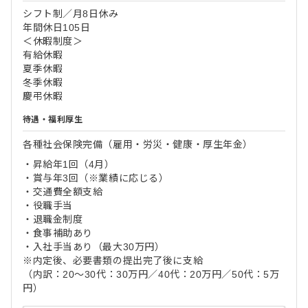
シフト制／月8日休み
年間休日105日
＜休暇制度＞
有給休暇
夏季休暇
冬季休暇
慶弔休暇
待遇・福利厚生
各種社会保険完備（雇用・労災・健康・厚生年金）
・昇給年1回（4月）
・賞与年3回（※業績に応じる）
・交通費全額支給
・役職手当
・退職金制度
・食事補助あり
・入社手当あり（最大30万円）
※内定後、必要書類の提出完了後に支給
（内訳：20～30代：30万円／40代：20万円／50代：5万
円）