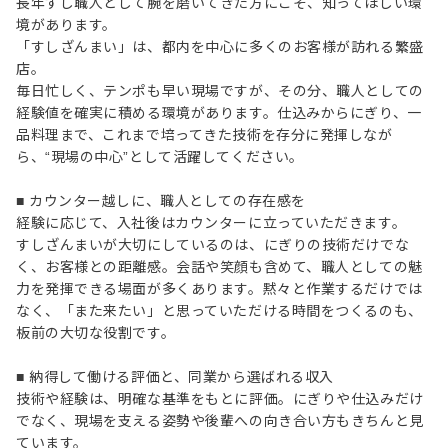
長年すし職人として腕を磨いてきた方にこそ、知ってほしい環
境があります。
「すしざんまい」は、都内を中心に多くのお客様が訪れる繁盛
店。
毎日忙しく、テンポも早い現場ですが、その分、職人としての
経験値を確実に積める環境があります。仕込みからにぎり、一
品料理まで、これまで培ってきた技術を存分に発揮しなが
ら、“現場の中心”として活躍してください。
■ カウンター越しに、職人としての存在感を
経験に応じて、入社後はカウンターに立っていただきます。
すしざんまいが大切にしているのは、にぎりの技術だけでな
く、お客様との距離感。会話や笑顔も含めて、職人としての魅
力を発揮できる場面が多くあります。黙々と作業するだけでは
なく、「また来たい」と思っていただける時間をつくるのも、
板前の大切な役割です。
■ 納得して働ける評価と、同業から選ばれる収入
技術や経験は、明確な基準をもとに評価。にぎりや仕込みだけ
でなく、現場を支える姿勢や後輩への向き合い方もきちんと見
ています。