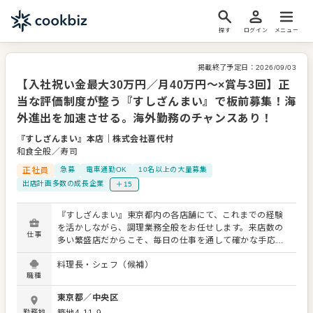
探す
ログイン
メニュー
掲載終了予定日：
2026/09/03
【入社祝い金最大30万円／月40万円〜×賞与3回】正
当な評価制度が整う『すしざんまい』で板前募集！海
外進出を加速させる。海外勤務のチャンスあり！
『すしざんまい』本店
｜
株式会社喜代村
和食全般／寿司
正社員
急募
電車通勤OK
10名以上の大量募集
出店計画多数の成長企業
＋15
『すしざんまい』東京都内の各店舗にて、これまでの経験
を活かしながら、調理業務全般をお任せします。来店数の
仕事
多い繁盛店だからこそ、毎日の仕事を通して確かな手応え
を感じられる環境です。 ＜主な業務内容＞ ・仕込み業務全
料理長・シェフ（候補）
般 ・カウンター内でのすしのにぎり ・一品料理の調理 ・
職種
営業中の調理、現場対応 経験や技術レベルに応じて、入社
後は早い段階からカウンターに立っていただく想定です。
東京都
／
中央区
毎日多くのお客様に向き合いながら、スピード感を持って
勤務地