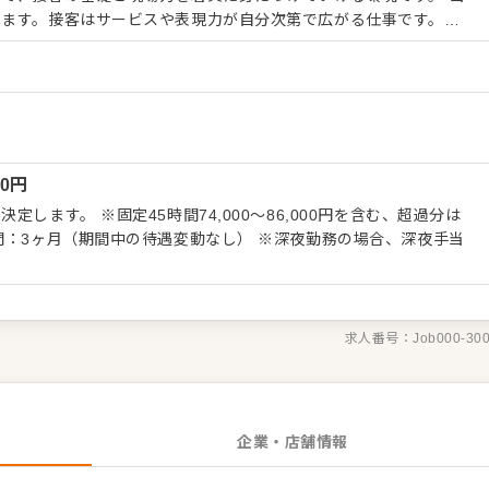
します。接客はサービスや表現力が自分次第で広がる仕事です。基
その後はあなた次第！お客様に料理をご提供する際など、さらに魅
タッフもおり、意欲次第で成長できます。 ■□サービス業務の
です 接客全般（ご案内、オーダー、配膳、会計など）をお任せしま
ルバイト指導なども担当。平均年齢35歳。様々な挑戦を通して、
さい！ 【具体的な業務内容】 ・お客様のご案
・レジ対応 ・テーブルのセットや片付けなど 【POINT】 ◎
00
円
りがいに。勤続年数が長いスタッフが多いです。 徐々に身に付け
らできなくて大丈夫です。
します。 ※固定45時間74,000～86,000円を含む、超過分は
間：3ヶ月（期間中の待遇変動なし） ※深夜勤務の場合、深夜手当
求人番号：
Job000-30
企業・店舗情報