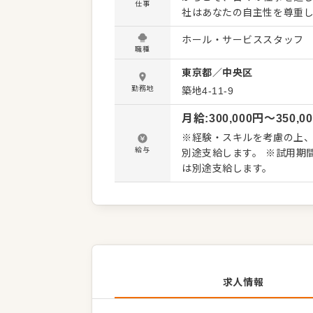
仕事
社はあなたの自主性を尊重
本はレクチャーしますが、
ホール・サービススタッフ
⼒を紹介できるよう 調理を学ぶス
職種
経験があればOK。業界不問
東京都
／
中央区
す。ゆくゆくは備品管理やア
新たな可能性を見つけられる環境で活躍してくだ
勤務地
築地4-11-9
内 ・料理やドリンクの提供、説明 
月給
:
300,000
円〜
350,0
お客様の「美味しいね」がや
ていただければOK。最初か
※経験・スキルを考慮の上、決定
給与
別途支給します。 ※試用期
は別途支給します。
求人情報