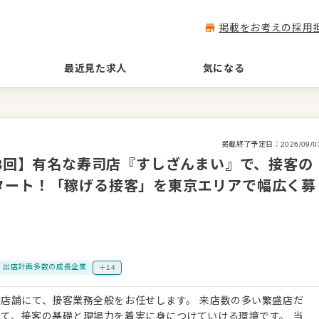
掲載をお考えの採用
最近見た求人
気になる
掲載終了予定日：
2026/09/0
与3回】有名な寿司店『すしざんまい』で、接客の
タート！「稼げる接客」を東京エリアで幅広く募
出店計画多数の成長企業
＋14
店舗にて、接客業務全般をお任せします。 来店数の多い繁盛店だ
て、接客の基礎と現場力を着実に身につけていける環境です。 当