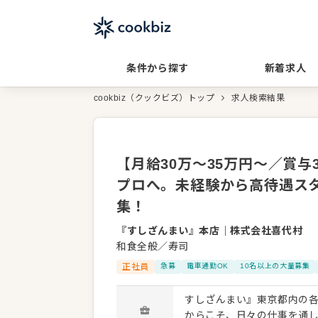
条件から探す
新着求人
cookbiz（クックビズ）トップ
求人検索結果
【月給30万～35万円〜／賞
プロへ。未経験から高待遇ス
集！
『すしざんまい』本店
｜
株式会社喜代村
和食全般／寿司
正社員
急募
電車通勤OK
10名以上の大量募集
すしざんまい』東京都内の各
からこそ、日々の仕事を通し