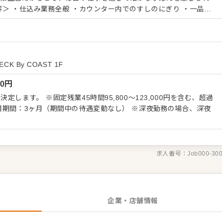
は早い段階からカウン
です。毎日多くのお客様に向き合いながら、スピード感を持って仕
場対応力や技術の幅も広がっていきます。 また、評価はにぎりや
でなく、周囲との連携や後輩への向き合い方なども含めて総合的に
ての姿勢も、しっかりと見ています。 経験を活かし、現場の中心
K By COAST 1F
ふさわしいポジションです。
00
円
します。 ※固定残業45時間95,800～123,000円を含む、超過
用期間：3ヶ月（期間中の待遇変動なし） ※深夜勤務の場合、深夜
求人番号：
Job000-30
企業・店舗情報