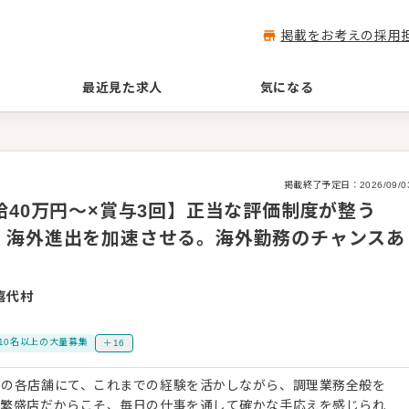
掲載をお考えの採用
最近見た求人
気になる
掲載終了予定日：
2026/09/0
給40万円〜×賞与3回】正当な評価制度が整う
！海外進出を加速させる。海外勤務のチャンスあ
喜代村
10名以上の大量募集
＋16
都の各店舗にて、これまでの経験を活かしながら、調理業務全般を
い繁盛店だからこそ、毎日の仕事を通して確かな手応えを感じられ