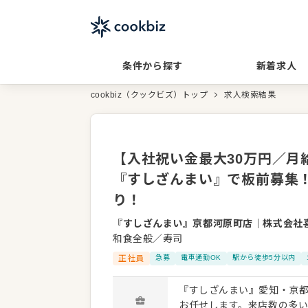
条件から探す
新着求人
cookbiz（クックビズ）トップ
求人検索結果
【入社祝い金最大30万円／月
『すしざんまい』で板前募集
り！
『すしざんまい』京都河原町店
｜
株式会社
和食全般／寿司
正社員
急募
電車通勤OK
駅から徒歩5分以内
『すしざんまい』愛知・京
お任せします。来店数の多