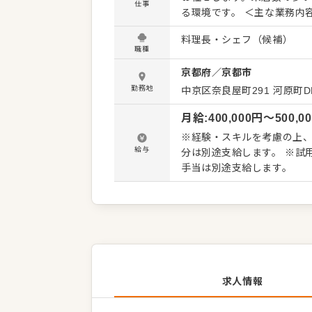
仕事
る環境です。 ＜主な業務内容＞ ・仕込み業務全般 ・カウンター内でのすしのにぎり ・一品料
理の調理 ・営業中の調理、現場対応 経験や技術レベルに応じて、入社後
料理長・シェフ（候補）
ターに立っていただく想定
職種
事に取り組むため、自然と現
京都府
／
京都市
仕込みといった技術力だけ
判断。現場を支える存在とし
勤務地
中京区奈良屋町291 河原町DEC
として長く活躍したい方に
月給
:
400,000
円〜
500,0
※経験・スキルを考慮の上、決定
給与
分は別途支給します。 ※試
手当は別途支給します。
求人情報