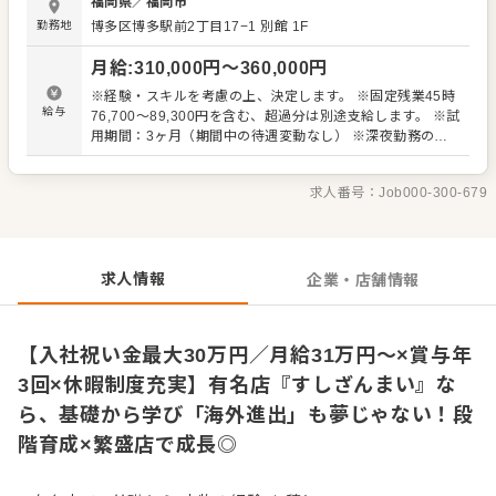
福岡県
／
福岡市
れていくことができます。 仕事に慣れてきたら、徐々にカ
勤務地
博多区博多駅前2丁目17−1 別館 1F
ウンター業務にも挑戦。 目安として、入社後3～4ヶ月ほど
でカウンターに立つスタッフが多く、段階的に経験を積め
月給
:
310,000
円〜
360,000
円
る体制が整っています。 ＜主な業務内容＞ ・仕込み業務全
般 ・一品料理の調理 ・カウンター内でのすしのにぎり ・
※経験・スキルを考慮の上、決定します。 ※固定残業45時
営業中の調理・現場対応 毎日多くのお客様と向き合う繁盛
給与
76,700～89,300円を含む、超過分は別途支給します。 ※試
店だからこそ、にぎりの数や接客の経験も豊富。 「一人前
用期間：3ヶ月（期間中の待遇変動なし） ※深夜勤務の場
の職人を目指したい」「有名店で通用する力を身につけた
合、深夜手当は別途支給します。
い」そんな方に最適な環境です。
求人番号：
Job000-300-679
求人情報
企業・店舗情報
【入社祝い金最大30万円／月給31万円～×賞与年
3回×休暇制度充実】有名店『すしざんまい』な
ら、基礎から学び「海外進出」も夢じゃない！段
階育成×繁盛店で成長◎