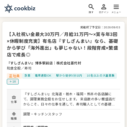
探す
ログイン
メニュー
掲載終了予定日：
2026/09/03
【入社祝い金最大30万円／月給31万円～×賞与年3回
×休暇制度充実】有名店『すしざんまい』なら、基礎
から学び「海外進出」も夢じゃない！段階育成×繁盛
店で成長◎
『すしざんまい』博多駅前店
｜
株式会社喜代村
和食全般／寿司
正社員
急募
電車通勤OK
駅から徒歩5分以内
10名以上の大量募集
＋16
『すしざんまい』北海道・栃木・福岡・熊本の各店舗に
て、調理業務全般をお任せします。 来店数の多い繁盛店だ
仕事
からこそ、日々の仕事を通して、寿司職人としての基礎と
現場力を着実に身につけていける環境です。 ＜入社後の流
調理・キッチンスタッフ
れ＞ まずは仕込みや一品料理の調理など、裏方業務からス
職種
タート。 現場をよく知る先輩職人が中心となって指導する
ため、仕事の流れや動きを学びながら、無理なく現場に慣