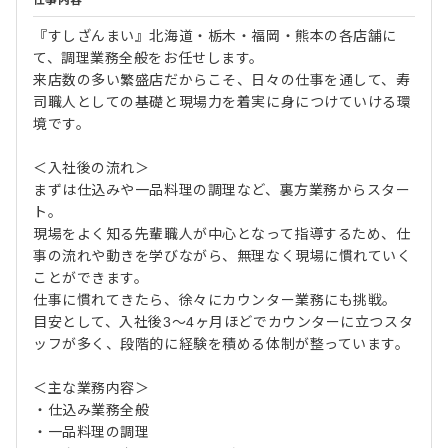
仕事内容
『すしざんまい』北海道・栃木・福岡・熊本の各店舗に
て、調理業務全般をお任せします。
来店数の多い繁盛店だからこそ、日々の仕事を通して、寿
司職人としての基礎と現場力を着実に身につけていける環
境です。
＜入社後の流れ＞
まずは仕込みや一品料理の調理など、裏方業務からスター
ト。
現場をよく知る先輩職人が中心となって指導するため、仕
事の流れや動きを学びながら、無理なく現場に慣れていく
ことができます。
仕事に慣れてきたら、徐々にカウンター業務にも挑戦。
目安として、入社後3～4ヶ月ほどでカウンターに立つスタ
ッフが多く、段階的に経験を積める体制が整っています。
＜主な業務内容＞
・仕込み業務全般
・一品料理の調理