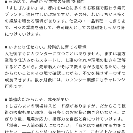
■ 有名店で、基礎から“本物の経験”を積む
「すしざんまい」は、都内を中心に多くのお客様で賑わう寿司
ブランド。連日忙しい現場ですが、その分、若いうちから多く
の経験を積める環境があります。仕込み・一品料理・にぎりま
で、日々の業務を通して、寿司職人としての基礎をしっかり身
につけていけます。
■ いきなり任せない。段階的に育てる環境
入社後すぐにカウンターに立つことはありません。まずは裏方
業務や仕込みからスタートし、仕事の流れや現場の動きを理解
するところから。先輩職人がそばで教えながら進めるため、分
からないことをその場で確認しながら、不安を残さず一歩ずつ
成長できます。数ヶ月後には、カウンター業務にもチャレンジ
可能です。
■ 繁盛店だからこそ、成長が早い
すしざんまいの現場はスピード感がありますが、だからこそ技
術の吸収も早い環境。毎日多くのお客様と向き合いながら、に
ぎりの数、現場対応力、接客力を自然と身につけていけます。
「将来、一人前の職人になりたい」「有名店で通用する力をつ
けたい」――そんな想いを持つ方にとって、これ以上ない成長