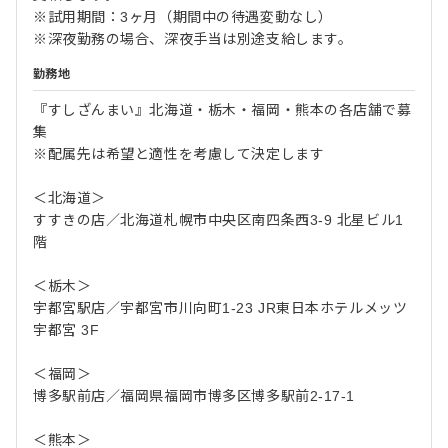
※試用期間：3ヶ月（期間中の待遇変動なし）
※深夜勤務の場合、深夜手当は別途支給します。
勤務地
『すしざんまい』北海道・栃木・福岡・熊本の各店舗で募
集
※配属先は希望と適性を考慮して決定します
＜北海道＞
すすきの店／北海道札幌市中央区南四条西3-9 北星ビル1
階
＜栃木＞
宇都宮駅店／宇都宮市川向町1-23 JR東日本ホテルメッツ
宇都宮 3F
＜福岡＞
博多駅前店／福岡県福岡市博多区博多駅前2-17-1
＜熊本＞