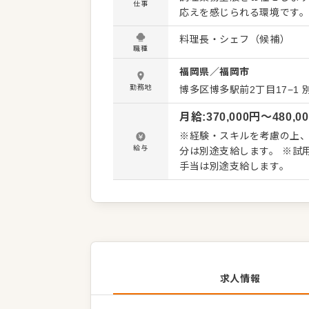
仕事
応えを感じられる環境です。 ＜主な業務内容＞ ・仕込み業務全般 ・カウンター内でのす
にぎり ・一品料理の調理 ・営業中の調理、現場
料理長・シェフ（候補）
い段階からカウンターに立
職種
ード感を持って仕事に取り組
福岡県
／
福岡市
た、評価はにぎりや仕込み
ども含めて総合的に判断。現
勤務地
博多区博多駅前2丁目17−1 別
活かし、現場の中心として
月給
:
370,000
円〜
480,0
※経験・スキルを考慮の上、決定
給与
分は別途支給します。 ※試
手当は別途支給します。
求人情報