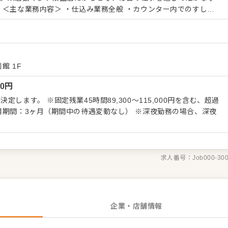
しの
対応 経験や技術レベルに応じて、入社後は早
っていただく想定です。毎日多くのお客様に向き合いながら、スピ
むため、自然と現場対応力や技術の幅も広がっていきます。 ま
といった技術力だけでなく、周囲との連携や後輩への向き合い方な
場を支える存在としての姿勢も、しっかりと見ています。 経験を
館 1F
長く活躍したい方にふさわしいポジションです。
00
円
します。 ※固定残業45時間89,300～115,000円を含む、超過
用期間：3ヶ月（期間中の待遇変動なし） ※深夜勤務の場合、深夜
求人番号：
Job000-30
企業・店舗情報