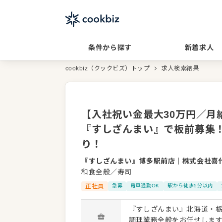
条件から探す
新着求人
cookbiz（クックビズ）トップ
求人検索結果
【入社祝い金最大30万円／月
『すしざんまい』で板前募集
り！
『すしざんまい』博多駅前店
｜
株式会社喜
和食全般／寿司
正社員
急募
電車通勤OK
駅から徒歩5分以内
『すしざんまい』北海道・
調理業務全般をお任せしま