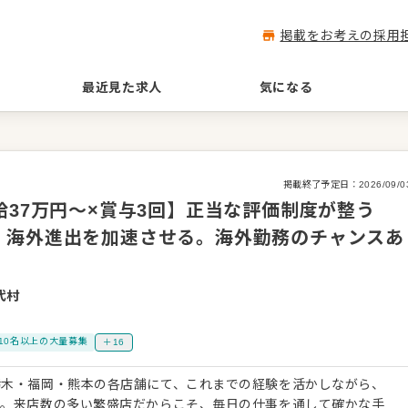
掲載をお考えの採用
最近見た求人
気になる
掲載終了予定日：
2026/09/0
給37万円〜×賞与3回】正当な評価制度が整う
！海外進出を加速させる。海外勤務のチャンスあ
代村
10名以上の大量募集
＋16
栃木・福岡・熊本の各店舗にて、これまでの経験を活かしながら、
す。来店数の多い繁盛店だからこそ、毎日の仕事を通して確かな手