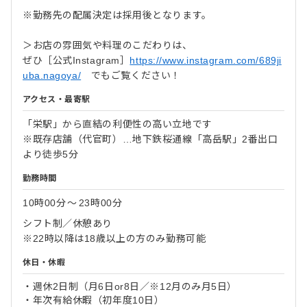
※勤務先の配属決定は採用後となります。
＞お店の雰囲気や料理のこだわりは、
ぜひ［公式Instagram］
https://www.instagram.com/689ji
uba.nagoya/
でもご覧ください！
アクセス・最寄駅
「栄駅」から直結の利便性の高い立地です
※既存店舗（代官町）…地下鉄桜通線「高岳駅」2番出口
より徒歩5分
勤務時間
10時00分
〜
23時00分
シフト制／休憩あり
※22時以降は18歳以上の方のみ勤務可能
休日・休暇
・週休2日制（月6日or8日／※12月のみ月5日）
・年次有給休暇（初年度10日）