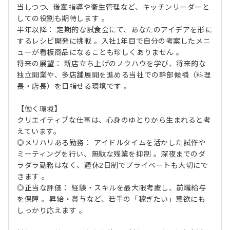
当しつつ、後輩指導や衛生管理など、キッチンリーダーと
しての役割も期待します 。
半年以降： 定期的な試食会にて、あなたのアイデアを形に
するレシピ開発に挑戦 。入社1年目で自分の考案したメニ
ューが看板商品になることも珍しくありません 。
将来の展望： 新店立ち上げのノウハウを学び、将来的な
独立開業や、多店舗展開を進める当社での幹部候補（料理
長・店長）を目指せる環境です 。
【働く環境】
クリエイティブな仕事は、心身のゆとりから生まれると考
えています。
◎メリハリある勤務： アイドルタイムを活かした試作や
ミーティングを行い、無駄な残業を抑制 。深夜までのダ
ラダラ勤務はなく、週休2日制でプライベートも大切にで
きます 。
◎正当な評価： 経験・スキルを最大限考慮し、前職給与
を保障 。昇給・賞与など、若手の「稼ぎたい」意欲にも
しっかり応えます 。