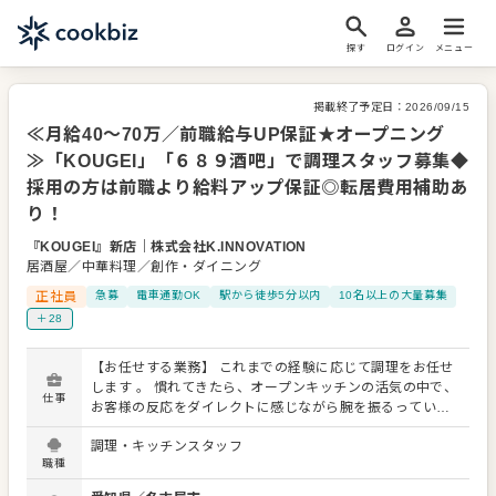
探す
ログイン
メニュー
掲載終了予定日：
2026/09/15
≪月給40～70万／前職給与UP保証★オープニング
≫「KOUGEI」「６８９酒吧」で調理スタッフ募集◆
採用の方は前職より給料アップ保証◎転居費用補助あ
り！
『KOUGEI』新店
｜
株式会社K.INNOVATION
居酒屋／中華料理／創作・ダイニング
正社員
急募
電車通勤OK
駅から徒歩5分以内
10名以上の大量募集
＋28
【お任せする業務】 これまでの経験に応じて調理をお任せ
します 。 慣れてきたら、オープンキッチンの活気の中で、
仕事
お客様の反応をダイレクトに感じながら腕を振るっていた
だきます 。 【ステップ例：経験を活かした早期昇格を】
調理・キッチンスタッフ
入社～1ヶ月： 当店のレシピやオペレーション、こだわり
職種
の食材管理を把握 。 2ヶ月～半年： 前菜からメイン調理ま
でスキルに応じて担当しつつ、後輩指導や衛生管理など、