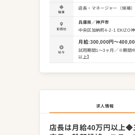
◎キッチン業務 自慢の九州
店長・マネージャー（候補
ュアルを完備しているので
職種
【将来的にお任せしたいマネ
兵庫県
／
神戸市
在庫管理や発注、アルバイ
マーケティングやイベントの企画立案など。 会社として今後
勤務地
中央区加納町4-2-1 EKIZO
るため、店長はもちろん、
月給
:
300,000
円〜
400,0
ーなど、多彩なキャリアパ
いう意欲に合わせ、飲食店
試用期間1～3ヶ月／※期間中の条件変動
給与
以上】
求人情報
店長は月給40万円以上