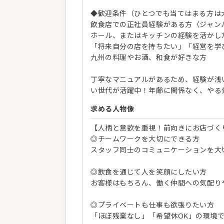
◆歓迎条件（ひとつでも当てはまる方は
飲食店での正社員経験がある方（ジャン
ホール、またはキッチンの経験を活かし
「将来自分の店を持ちたい」「経営を学
九州の料理やお酒、和食が好きな方
丁寧なマニュアルがあるため、経験が浅い
い世代が活躍中！年齢に関係なく、やる
求める人物像
【人柄と意欲を重視！前向きにお店づく
◎チームワークを大切にできる方
スタッフ同士のコミュニケーションを大
◎飲食を通じて人を笑顔にしたい方
お客様はもちろん、働く仲間への気配り
◎プライベートも仕事も欲張りたい方
「ほぼ残業なし」「希望休OK」の環境