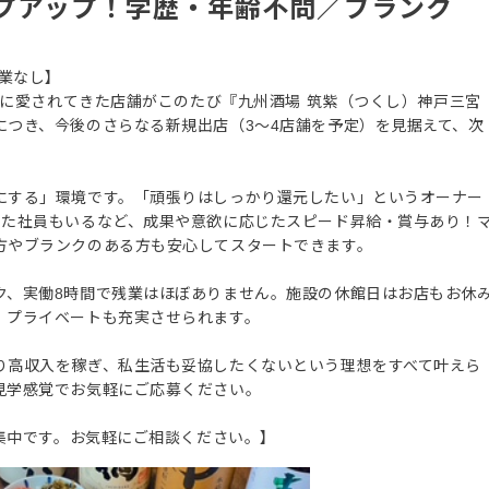
プアップ！学歴・年齢不問／ブランク
残業なし】
ァンに愛されてきた店舗がこのたび『九州酒場 筑紫（つくし）神戸三宮
につき、今後のさらなる新規出店（3〜4店舗を予定）を見据えて、次
にする」環境です。「頑張りはしっかり還元したい」というオーナー
した社員もいるなど、成果や意欲に応じたスピード昇給・賞与あり！
方やブランクのある方も安心してスタートできます。
ク、実働8時間で残業はほぼありません。施設の休館日はお店もお休
、プライベートも充実させられます。
り高収入を稼ぎ、私生活も妥協したくないという理想をすべて叶えら
見学感覚でお気軽にご応募ください。
募集中です。お気軽にご相談ください。】