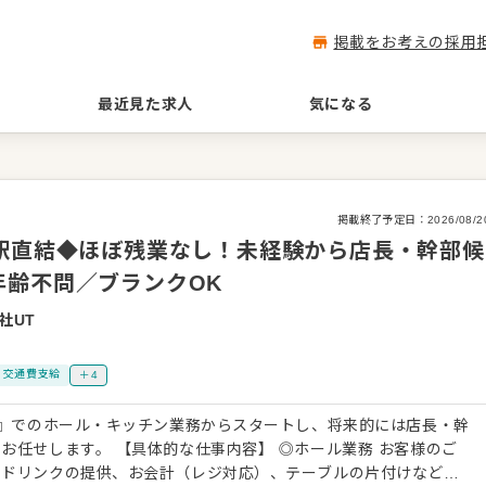
掲載をお考えの採用
最近見た求人
気になる
掲載終了予定日：
2026/08/2
宮駅直結◆ほぼ残業なし！未経験から店長・幹部候
年齢不問／ブランクOK
社UT
交通費支給
＋4
店』でのホール・キッチン業務からスタートし、将来的には店長・幹
内容】 ◎ホール業務 お客様のご
・ドリンクの提供、お会計（レジ対応）、テーブルの片付けなど。