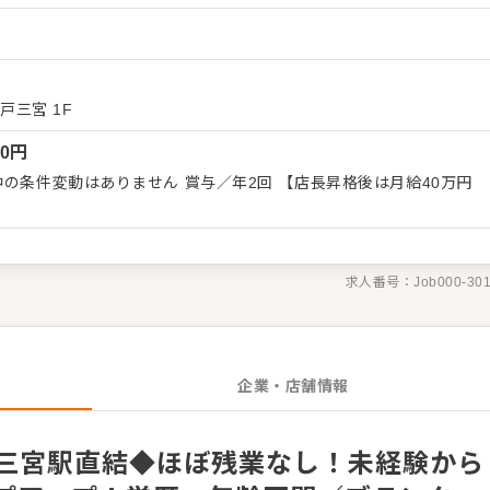
郷土料理の仕込み、調理、盛り付け、食器洗浄など。 ※丁寧なマニ
）
、ブランクがある方や未経験の方もすぐに慣れていただけます！
ジメント業務】 売上・損益管理（コストコントロール）、食材の
ト・パートスタッフのシフト管理・育成、店舗を盛り上げるための
3〜4店舗の新規出店を計画してい
神戸三宮 1F
複数店舗を統括するエリアマネージャー、他店舗の立ち上げメンバ
00
円
スが用意されています。あなたの「やってみたい」「学びたい」と
経営のノウハウをイチからお教えします！
はありません 賞与／年2回 【店長昇格後は月給40万円
求人番号：
Job000-30
企業・店舗情報
◆三宮駅直結◆ほぼ残業なし！未経験から