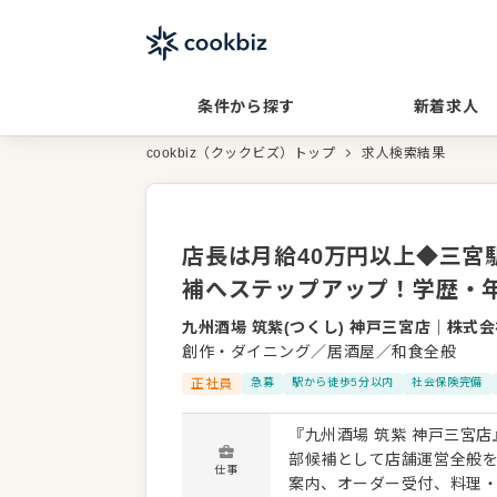
条件から探す
新着求人
cookbiz（クックビズ）トップ
求人検索結果
店長は月給40万円以上◆三
補へステップアップ！学歴・
九州酒場 筑紫(つくし) 神戸三宮店
｜
株式会
創作・ダイニング／居酒屋／和食全般
正社員
急募
駅から徒歩5分以内
社会保険完備
『九州酒場 筑紫 神戸三宮
部候補として店舗運営全般をお任せします。 【具体的な仕事
仕事
案内、オーダー受付、料理