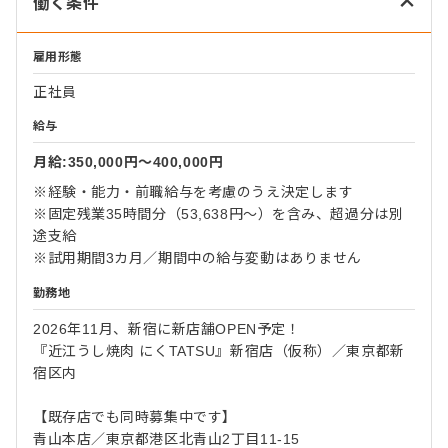
働く条件
雇用形態
正社員
給与
月給:350,000円〜400,000円
※経験・能力・前職給与を考慮のうえ決定します
※固定残業35時間分（53,638円～）を含み、超過分は別
途支給
※試用期間3カ月／期間中の給与変動はありません
勤務地
2026年11月、新宿に新店舗OPEN予定！
『近江うし焼肉 にくTATSU』新宿店（仮称）／東京都新
宿区内
【既存店でも同時募集中です】
青山本店／東京都港区北青山2丁目11-15