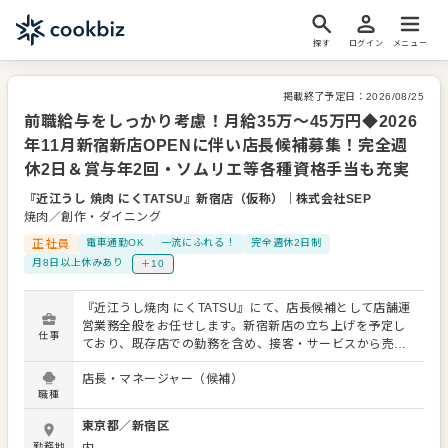
探す
ログイン
メニュー
掲載終了予定日：
2026/08/25
前職給与をしっかり考慮！月給35万〜45万円◆2026
年11月新宿新店OPENに伴い店長候補募集！完全週
休2日＆賞与年2回・ソムリエ等各種資格手当も充実
『近江うし 焼肉 にくTATSU』新宿店（仮称）
｜
株式会社SEP
焼肉／創作・ダイニング
正社員
電車通勤OK
一流にふれる！
完全週休2日制
月8日以上休みあり
＋10
『近江うし焼肉 にくTATSU』にて、店長候補として店舗運
営業務全般をお任せします。新宿新店の立ち上げを予定し
仕事
ており、既存店での勤務を含め、接客・サービスから売上
管理、スタッフ育成、店舗づくりまで幅広く携わっていた
店長・マネージャー（候補）
だきます。 【具体的な仕事内容】 ・お客様のご案内、オー
職種
ダー、配膳、会計 ・接客品質、サービスオペレーションの
管理 ・売上管理、原価管理、人件費管理 ・予約管理、顧客
東京都
／
新宿区
対応、店舗改善 ・スタッフの教育、シフト管理、採用サポ
勤務地