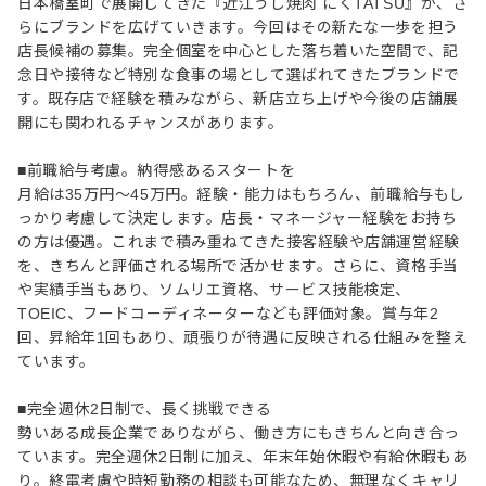
日本橋室町で展開してきた『近江うし焼肉 にくTATSU』が、さ
らにブランドを広げていきます。今回はその新たな一歩を担う
店長候補の募集。完全個室を中心とした落ち着いた空間で、記
念日や接待など特別な食事の場として選ばれてきたブランドで
す。既存店で経験を積みながら、新店立ち上げや今後の店舗展
開にも関われるチャンスがあります。
■前職給与考慮。納得感あるスタートを
月給は35万円～45万円。経験・能力はもちろん、前職給与もし
っかり考慮して決定します。店長・マネージャー経験をお持ち
の方は優遇。これまで積み重ねてきた接客経験や店舗運営経験
を、きちんと評価される場所で活かせます。さらに、資格手当
や実績手当もあり、ソムリエ資格、サービス技能検定、
TOEIC、フードコーディネーターなども評価対象。賞与年2
回、昇給年1回もあり、頑張りが待遇に反映される仕組みを整え
ています。
■完全週休2日制で、長く挑戦できる
勢いある成長企業でありながら、働き方にもきちんと向き合っ
ています。完全週休2日制に加え、年末年始休暇や有給休暇もあ
り。終電考慮や時短勤務の相談も可能なため、無理なくキャリ