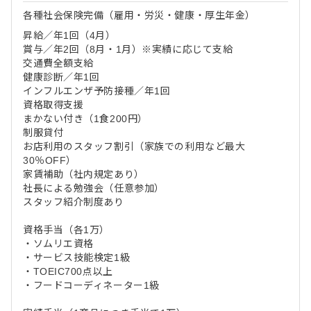
各種社会保険完備（雇用・労災・健康・厚生年金）
昇給／年1回（4月）
賞与／年2回（8月・1月）※実績に応じて支給
交通費全額支給
健康診断／年1回
インフルエンザ予防接種／年1回
資格取得支援
まかない付き（1食200円）
制服貸付
お店利用のスタッフ割引（家族での利用など最大
30％OFF）
家賃補助（社内規定あり）
社長による勉強会（任意参加）
スタッフ紹介制度あり
資格手当（各1万）
・ソムリエ資格
・サービス技能検定1級
・TOEIC700点以上
・フードコーディネーター1級