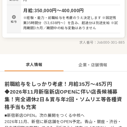
内
ート ・販促企画やキャンペーンの提案 ・備品、食材、ドリ
ンク類の在庫管理 ・店長候補としての現場づくり、店舗運
月給
:
350,000
円〜
400,000
円
営サポート 当店は、A5ランクの近江うしを扱う焼肉ブラン
ド。完全個室を中心とした落ち着いた空間で、記念日や接
※経験・能力・前職給与を考慮のうえ決定します ※固定残
待など大切な食事の場にも選ばれています。サービスの質
給与
業35時間分（53,638円～）を含み、超過分は別途支給 ※試
はもちろん、予約時の対応、空間づくり、スタッフの動き
用期間3カ月／期間中の給与変動はありません
方まで、店舗全体で満足度を高めていく仕事です。 経験を
活かして店長を目指したい方はもちろん、今後の店舗展開
に向けてマネジメント力を磨きたい方にもぴったりです。
求人番号：
Job000-301-885
社長による勉強会も任意で参加でき、経営視点や店舗づく
りの考え方を学べる機会もあります。新店立ち上げやブラ
ンドづくりに関わりながら、店舗責任者としてのキャリア
を広げていけます。
求人情報
企業・店舗情報
前職給与をしっかり考慮！月給35万〜45万円
◆2026年11月新宿新店OPENに伴い店長候補募
集！完全週休2日＆賞与年2回・ソムリエ等各種資
格手当も充実
■新宿新店OPEN。次の展開をつくる中核へ
2026年11月、新宿に新店舗をOPEN予定。青山・銀座・渋谷・