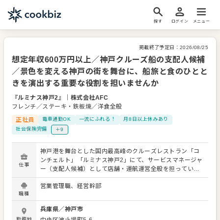
探す
ログイン
メニュー
掲載終了予定日：
2026/08/25
想定年収600万円以上／神戸クルーズ船の支配人候補
／景色を変える神戸の街を舞台に、船旅と食のひとと
きを演出する重要な役割を担いませんか
『ルミナス神戸2』
｜
株式会社AFC
フレンチ／ステーキ・鉄板焼／洋食全般
正社員
電車通勤OK
一流にふれる！
月8日以上休みあり
社会保険完備
＋9
神戸港を舞台とした国内最高峰のクルーズレストラン「コ
ンチェルト」「ルミナス神戸2」にて、サービスマネージャ
仕事
ー（支配人候補）として店舗・運航運営全般を担っていた
だきます。接客の最前線でおもてなしを指揮するだけでな
営業管理職、経営幹部
く、スタッフの育成や収益管理まで、特別な空間づくりを
職種
トータルに支える重要なポジションです。 【具体的な仕事
内容】 サービス運営・演出業務：レストランクルーズでの
兵庫県
／
神戸市
接客対応、VIP顧客のエスコート、運航スケジュールに合わ
勤務地