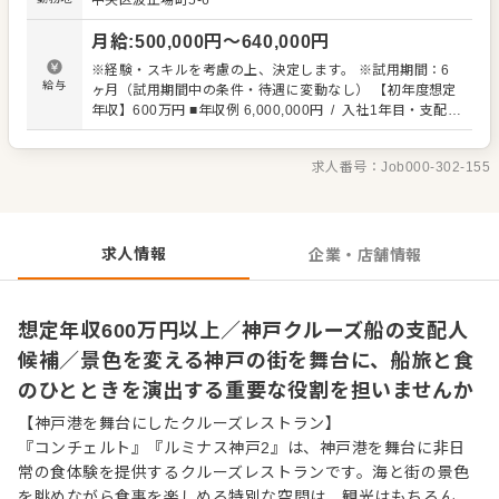
中央区波止場町5-6
せた現場のオペレーション管理。プロポーズや記念日な
ど、特別な演出のサポートやおもてなしプランの提案も行
月給
:
500,000
円〜
640,000
円
います。 マネジメント・店舗管理：若手スタッフへの指
導・OJT教育、シフト管理、人員配置の最適化。さらに売
※経験・スキルを考慮の上、決定します。 ※試用期間：6
上・収益管理、サービス品質の改善提案や標準化までお任
給与
ヶ月（試用期間中の条件・待遇に変動なし） 【初年度想定
せします。 トラブルシューティング等：イベント運営や現
年収】600万円 ■年収例 6,000,000円 / 入社1年目・支配人
場における突発的なトラブルへの迅速な対応・判断、顧客
7,000,000円 / 入社3年目・総支配人 8,000,000円 / 入社6
ニーズに応じた上質なおもてなしの実行。 単なる現場のマ
年目・サービスマネージャー ■月給:403,233円〜700,000
ネジメントに留まらず、一つの会社経営と同じ視点で大き
求人番号：
Job000-302-155
円 ◎支配人、副支配人・店長同等レベルのホテル・レスト
な裁量を持って手腕を振るえる環境です。各種役職・乗船
ラン・ブライダル・宴会場運営業務経験3年未満の方は上記
手当等も充実しており、想定年収600万円〜の高水準待遇
でお迎えします。お客様の人生の大切な瞬間に立ち会い、
最高の感動をプロデュースするやりがいを、海の上の特等
求人情報
企業・店舗情報
席で実感しませんか？
想定年収600万円以上／神戸クルーズ船の支配人
候補／景色を変える神戸の街を舞台に、船旅と食
のひとときを演出する重要な役割を担いませんか
【神戸港を舞台にしたクルーズレストラン】
『コンチェルト』『ルミナス神戸2』は、神戸港を舞台に非日
常の食体験を提供するクルーズレストランです。海と街の景色
を眺めながら食事を楽しめる特別な空間は、観光はもちろん、