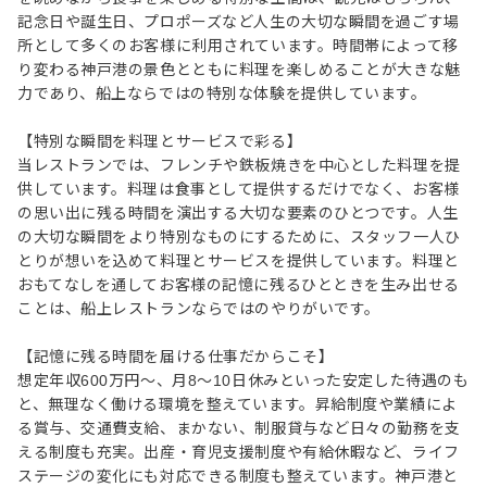
記念日や誕生日、プロポーズなど人生の大切な瞬間を過ごす場
所として多くのお客様に利用されています。時間帯によって移
り変わる神戸港の景色とともに料理を楽しめることが大きな魅
力であり、船上ならではの特別な体験を提供しています。
【特別な瞬間を料理とサービスで彩る】
当レストランでは、フレンチや鉄板焼きを中心とした料理を提
供しています。料理は食事として提供するだけでなく、お客様
の思い出に残る時間を演出する大切な要素のひとつです。人生
の大切な瞬間をより特別なものにするために、スタッフ一人ひ
とりが想いを込めて料理とサービスを提供しています。料理と
おもてなしを通してお客様の記憶に残るひとときを生み出せる
ことは、船上レストランならではのやりがいです。
【記憶に残る時間を届ける仕事だからこそ】
想定年収600万円～、月8～10日休みといった安定した待遇のも
と、無理なく働ける環境を整えています。昇給制度や業績によ
る賞与、交通費支給、まかない、制服貸与など日々の勤務を支
える制度も充実。出産・育児支援制度や有給休暇など、ライフ
ステージの変化にも対応できる制度も整えています。神戸港と