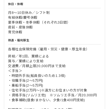
休日・休暇
月8～10日休み／シフト制
有給休暇/慶弔休暇
夏季休暇・冬季休暇（それぞれ3日間）
産前・産後休暇
育児休暇
待遇・福利厚生
各種社会保険完備（雇用・労災・健康・厚生年金）
昇給／年1回、業績による
賞与／業績により支給
交通費／月額上限20,000円まで支給
＜手当＞
・時間外手当(船員扱いのため1.3倍)
・役職手当(2～5万円)
・乗船手当(2～5万円)
・住宅手当(2万円～)※遠方にお住まいの方が対象
・資格手当(ソムリエ他) ※ソムリエ手当／月20,000円
・食事補助(昼食/まかない、夕食/1食400円支給)