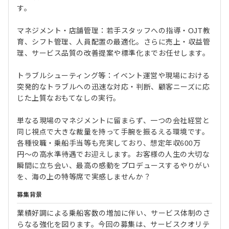
す。
マネジメント・店舗管理：若手スタッフへの指導・OJT教
育、シフト管理、人員配置の最適化。さらに売上・収益管
理、サービス品質の改善提案や標準化までお任せします。
トラブルシューティング等：イベント運営や現場における
突発的なトラブルへの迅速な対応・判断、顧客ニーズに応
じた上質なおもてなしの実行。
単なる現場のマネジメントに留まらず、一つの会社経営と
同じ視点で大きな裁量を持って手腕を振るえる環境です。
各種役職・乗船手当等も充実しており、想定年収600万
円〜の高水準待遇でお迎えします。お客様の人生の大切な
瞬間に立ち会い、最高の感動をプロデュースするやりがい
を、海の上の特等席で実感しませんか？
募集背景
業績好調による乗船客数の増加に伴い、サービス体制のさ
らなる強化を図ります。今回の募集は、サービスクオリテ