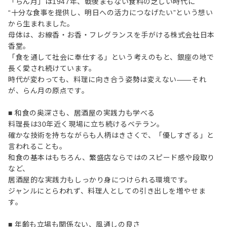
「らん月」は1947年、戦後まもない食料の乏しい時代に
“十分な食事を提供し、明日への活力につなげたい”という想い
から生まれました。
母体は、お線香・お香・フレグランスを手がける株式会社日本
香堂。
「食を通して社会に奉仕する」という考えのもと、銀座の地で
長く愛され続けています。
時代が変わっても、料理に向き合う姿勢は変えない――それ
が、らん月の原点です。
■ 和食の奥深さも、居酒屋の実践力も学べる
料理長は30年近く現場に立ち続けるベテラン。
確かな技術を持ちながらも人柄はきさくで、「優しすぎる」と
言われることも。
和食の基本はもちろん、繁盛店ならではのスピード感や段取り
など、
居酒屋的な実践力もしっかり身につけられる環境です。
ジャンルにとらわれず、料理人としての引き出しを増やせま
す。
■ 年齢も立場も関係ない、風通しの良さ