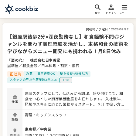
探す
ログイン
メニュー
掲載終了予定日：
2026/09/22
【銀座駅徒歩2分×深夜勤務なし】和食経験不問◎ジ
ャンルを問わず調理経験を活かし、本格和食の技術を
学びながらメニュー開発にも携われる！月8日休み
『酒の穴』
｜
株式会社日本香堂
居酒屋／和食全般／日本料理・割烹・懐石
正社員
急募
電車通勤OK
駅から徒歩5分以内
スタッフの平均在籍年数3年以上
＋18
調理スタッフとして、仕込みから調理、盛り付けまで、和
食を中心とした厨房業務全般をお任せします。 入社後は、
仕事
経験やスキルに応じた業務からスタート。 包丁の扱い方や
食材の基礎から、焼き・煮・揚げなど各ポジションを順に
調理・キッチンスタッフ
経験しながら、オールラウンドに調理を学んでいただきま
職種
す。 和食経験者はもちろん、居酒屋や他ジャンルから転職
してきたスタッフも多数活躍中。 実際に、中華経験者のア
東京都
／
中央区
イディアから新しい創作料理が生まれたこともあります。
勤務地