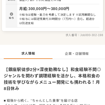
銀座3丁目3−1
ZOE銀座ビル5階
「決まったことだけをこなす」のではなく、季節の食材や
お客様の声をもとに、みんなで料理をつくっていく文化が
月給
:
300,000
円〜
380,000
円
あります。 ＜この仕事の魅力＞ ◆ 経験・ジャンル不問で活
躍できる 和食一筋でなくても大丈夫。 包丁を握り、丁寧に
※給与は経験・能力を考慮して決定します ※試用期間なし
仕事ができる方であれば、これまでの経験を活かせる環境
給与
※給与には固定残業代30時間分（7万円～）含む。超過分
です。 ◆ 本格的な和食を学べる環境 総料理長は、和食一筋
は別途支給
で30年以上現場に立ち続けてきた人物。 技術は確かです
が、人柄は穏やかで面倒見が良く、若手からベテランまで
自然と人が集まっています。 ◆ アイディアを歓迎する風土
求人番号：
Job000-302-198
メニュー開発は社歴・年齢を問わず全員参加。 20代～70代
まで幅広いスタッフが在籍していますが、意見を言いやす
く、コミュニケーションも活発です。
求人情報
企業・店舗情報
【銀座駅徒歩2分×深夜勤務なし】和食経験不問◎
ジャンルを問わず調理経験を活かし、本格和食の
技術を学びながらメニュー開発にも携われる！月
8日休み
■ 戦後から続く、“ちゃんとした食事”を届ける店