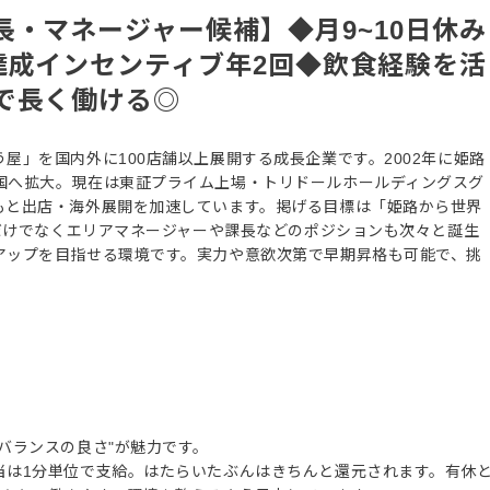
・マネージャー候補】◆月9~10日休み
達成インセンティブ年2回◆飲食経験を活
で長く働ける◎
屋」を国内外に100店舗以上展開する成長企業です。2002年に姫路
国へ拡大。現在は東証プライム上場・トリドールホールディングスグ
もと出店・海外展開を加速しています。掲げる目標は「姫路から世界
長だけでなくエリアマネージャーや課長などのポジションも次々と誕生
アップを目指せる環境です。実力や意欲次第で早期昇格も可能で、挑
バランスの良さ"が魅力です。
当は1分単位で支給。はたらいたぶんはきちんと還元されます。有休