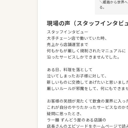
＼姫路から世界へ
る。
現場の声（スタッフインタビ
スタッフインタビュー
大手チェーン店で働いていた時、
売上から店舗運営まで
何もかもが厳しく規制されたマニュアルに
沿ったサービスしかできませんでした。
ある日、料理を落として
泣いてしまったお子様に対して、
新しいものに交換してあげたいと思いまし
厳しいルールが邪魔をして、何にもできま
お客様の笑顔が見たくて飲食の業界に入っ
これが自分のやりたかったサービスなのか
疑問に思ったとき、
ラー麺 ずんどう屋のある店舗の
店長さんのエピソードをホームページで読