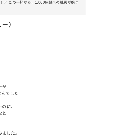
！／ この一杯から、1,000店舗への挑戦が始ま
ュー）
たが
せんでした。
たのに、
なと
みました。