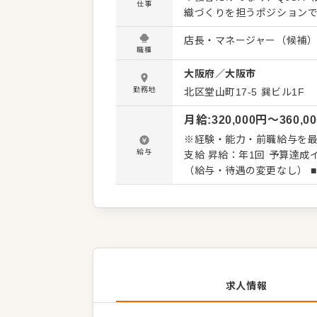
仕事
織づくりを担うポジションです。 日々の営業を通して店舗の課題を把握し、 「
店」「数字を伸ばし続けられ
店長・マネージャー（候補
ます。 具体的には… ■店舗営業業務 ・QJCAの向上施策の実行 ・ラーメンの調理、接客対応 ・
職種
衛生管理の徹底 ・食材・備品の発注、在庫管理 ■店舗
大阪府
／
大阪市
策の立案・実行 ・アルバイ
・食材ロス削減の取り組み ・
勤務地
北区堂山町17-5 巽ビル1F
は専任の育成トレーナーがサ
月給
:
320,000
円〜
360,0
指せます。
※経験・能力・前職給与を最
給与
支給 昇給：年1回 予算達成インセンティブ：年2回（平均35～40万円支給） ■試用期間：2か月
（給与・待遇の変更なし） 
限あり）
求人情報