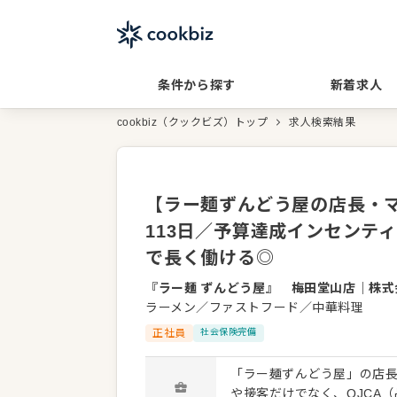
条件から探す
新着求人
cookbiz（クックビズ）トップ
求人検索結果
【ラー麺ずんどう屋の店長・マ
113日／予算達成インセンテ
で長く働ける◎
『ラー麺 ずんどう屋』 梅田堂山店
｜
株式
ラーメン／ファストフード／中華料理
正社員
社会保険完備
「ラー麺ずんどう屋」の店長
や接客だけでなく、QJCA