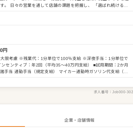
選ばれ続けるお
るお店」を目指して、 スタッフとともに改善と挑戦を重ねていき
）
マネジメント業務 ・売上向上に向けた施
トスタッフの採用、育成、指導 ・シフト管理、人員配置の最適化
水光熱費・人件費のコントロール ・備品購入、設備管理 入社後
ポート。 将来的にはエリアマネージャーへのキャリアアップも目
00
円
大限考慮 ※残業代：1分単位で100％支給 ※深夜手当：1分単位で
■諸手当 通勤手当（規定支給） マイカー通勤時ガソリン代支給（上
求人番号：
Job000-30
企業・店舗情報