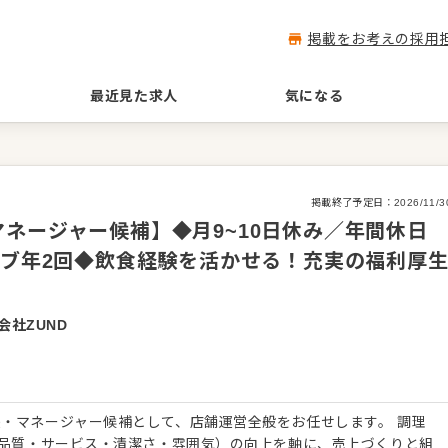
掲載をお考えの採用
最近見た求人
気になる
掲載終了予定日：
2026/11/3
ネージャー候補】◆月9~10日休み／年間休日
ィブ年2回◆飲食経験を活かせる！充実の福利厚
会社ZUND
・マネージャー候補として、店舗運営全般をお任せします。 調理
（品質・サービス・清潔さ・雰囲気）の向上を軸に、売上づくりと組