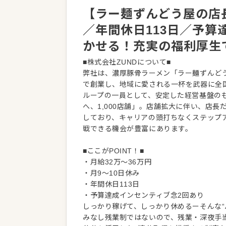
【ラー麺ずんどう屋の店長
／年間休日113日／予算
かせる！充実の福利厚生
■株式会社ZUNDについて■
弊社は、濃厚豚骨ラーメン「ラー麺ずんどう
で創業し、地域に愛される一杯を武器に全
ループの一員として、安定した経営基盤の
へ、1,000店舗」。店舗拡大に伴い、店
しており、キャリアの頭打ちなくステップ
戦できる機会が豊富にあります。
■ここがPOINT！■
・月給32万～36万円
・月9～10日休み
・年間休日113日
・予算達成インセンティブ念2回あり
しっかり稼げて、しっかり休めるーそんな“
みなし残業制ではないので、残業・深夜手