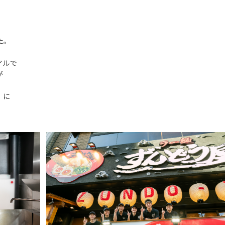
た。
アルで
が
」に