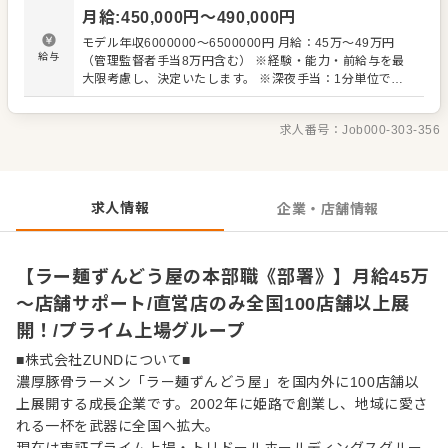
オペレーション動画の作成、整理、運用支援 ・店舗の内部
月給
:
450,000
円〜
490,000
円
監査の実施、指摘事項の改善フォロー ■店舗サポート業務
・各店舗への運営・衛生面のアドバイス ・オペレーション
モデル年収6000000～6500000円 月給：45万～49万円
定着に向けた現場支援 ・店舗設備・厨房機器などのメンテ
給与
（管理監督者手当8万円含む） ※経験・能力・前給与を最
ナンスサポート ・本部と店舗をつなぐ調整・フォロー業務
大限考慮し、決定いたします。 ※深夜手当：1分単位で支
現場に深く入り込みながら、再現性のある仕組みづくりと
給 ※上記年収は月給45万円～月給49万円×12か月という条
継続的な改善を行っていくポジションです。また、「新店
件をもとに算出 ※上記年収には以下手当が含まれています
プロモーター」として立ち上げ（グランドオープン）をリ
求人番号：
Job000-303-356
・賞与年2回分（120万円～） 昇給：年1回 賞与：年2回（6
ードしていただくこともあります。 ■新店プロモーター業
月・12月） ■試用期間：2か月（給与・待遇の変更なし） ■
務 ・新規出店における各協力会社との連携、進行管理 ・ア
諸手当 通勤手当（規定支給） マイカー通勤時ガソリン代支
ルバイトスタッフの育成計画立案・実行 ・ポジション別オ
給（上限あり）
ペレーショントレーニングの実施 ・配属予定社員への育成
求人情報
企業・店舗情報
引き継ぎ ・オープン前後の営業サポート、現場フォロー
【ラー麺ずんどう屋の本部職《部署》】月給45万
～店舗サポート/直営店のみ全国100店舗以上展
開！/プライム上場グループ
■株式会社ZUNDについて■
濃厚豚骨ラーメン「ラー麺ずんどう屋」を国内外に100店舗以
上展開する成長企業です。2002年に姫路で創業し、地域に愛さ
れる一杯を武器に全国へ拡大。