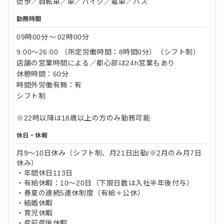
徒歩／自転車／車／バイク／電車／バス
勤務時間
09時00分
〜
02時00分
9:00～26:00 （所定労働時間：8時間0分）（シフト制）
店舗の営業時間による／都心部は24h営業もあり
休憩時間：60分
時間外労働有無：有
シフト制
※22時以降は18歳以上の方のみ勤務可能
休日・休暇
月9〜10日休み（シフト制、月21日出勤/※2月のみ月7日
休み）
・年間休日113日
・有給休暇：10〜20日（下限日数は入社半年後付与）
・春夏の連続5連休制度（有給＋公休）
・結婚休暇
・育児休暇
・産前産後休暇