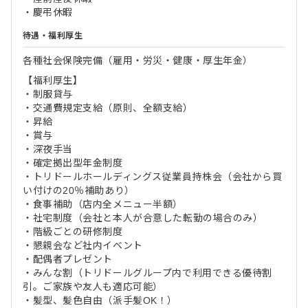
・慶弔休暇
待遇・福利厚生
各種社会保険完備（雇用・労災・健康・厚生年金）
【福利厚生】
・制服貸与
・交通費規定支給（原則、全額支給）
・昇給
・賞与
・深夜手当
・確定拠出型年金制度
・トリドールホールディングス従業員持株会（会社から買
い付けの20％補助あり）
・食事補助（店内全メニュー半額）
・社宅制度（会社と本人が合意した転勤の場合のみ）
・階級ごとの研修制度
・懇親会など社内イベント
・配偶者プレゼント
・みんな割（トリドールグループ内で利用できる優待割
引。ご家族や友人も適応可能）
・髪型、髪色自由（派手髪OK！）