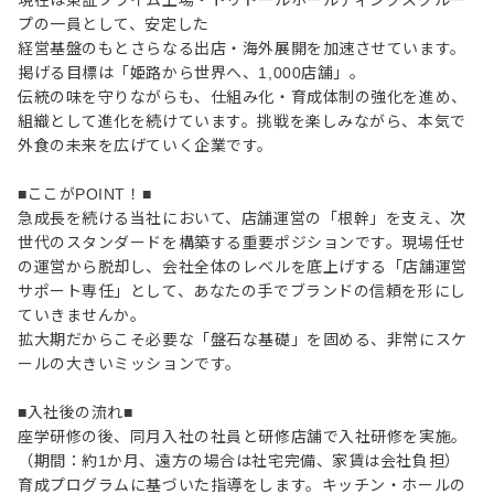
現在は東証プライム上場・トリドールホールディングスグルー
プの一員として、安定した
経営基盤のもとさらなる出店・海外展開を加速させています。
掲げる目標は「姫路から世界へ、1,000店舗」。
伝統の味を守りながらも、仕組み化・育成体制の強化を進め、
組織として進化を続けています。挑戦を楽しみながら、本気で
外食の未来を広げていく企業です。
■ここがPOINT！■
急成長を続ける当社において、店舗運営の「根幹」を支え、次
世代のスタンダードを構築する重要ポジションです。現場任せ
の運営から脱却し、会社全体のレベルを底上げする「店舗運営
サポート専任」として、あなたの手でブランドの信頼を形にし
ていきませんか。
拡大期だからこそ必要な「盤石な基礎」を固める、非常にスケ
ールの大きいミッションです。
■入社後の流れ■
座学研修の後、同月入社の社員と研修店舗で入社研修を実施。
（期間：約1か月、遠方の場合は社宅完備、家賃は会社負担）
育成プログラムに基づいた指導をします。キッチン・ホールの