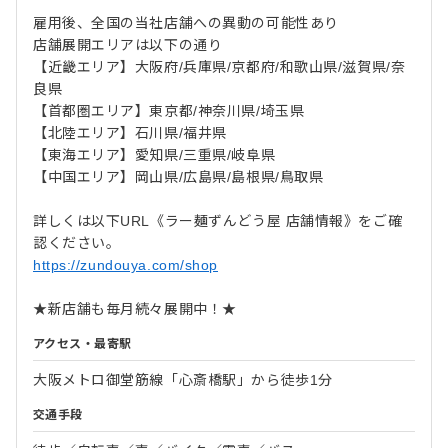
雇用後、全国の当社店舗への異動の可能性あり
店舗展開エリアは以下の通り
【近畿エリア】大阪府/兵庫県/京都府/和歌山県/滋賀県/奈
良県
【首都圏エリア】東京都/神奈川県/埼玉県
【北陸エリア】石川県/福井県
【東海エリア】愛知県/三重県/岐阜県
【中国エリア】岡山県/広島県/島根県/鳥取県
詳しくは以下URL《ラー麺ずんどう屋 店舗情報》をご確
認ください。
https://zundouya.com/shop
★新店舗も毎月続々展開中！★
アクセス・最寄駅
大阪メトロ御堂筋線「心斎橋駅」から徒歩1分
交通手段