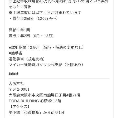
※上記年収は月給45万円～月給49万円×12か月という条件
をもとに算出
※上記年収には以下手当が含まれています
・賞与年2回分（120万円～）
昇給：年1回
賞与：年2回（6月・12月）
■試用期間：2か月（給与・待遇の変更なし）
■諸手当
通勤手当（規定支給）
マイカー通勤時ガソリン代支給（上限あり）
勤務地
大阪本社
〒542-0081
大阪府大阪市中央区南船場四丁目4番21号
TODA BUILDING 心斎橋 13階
【アクセス】
地下鉄「心斎橋駅」から徒歩1分