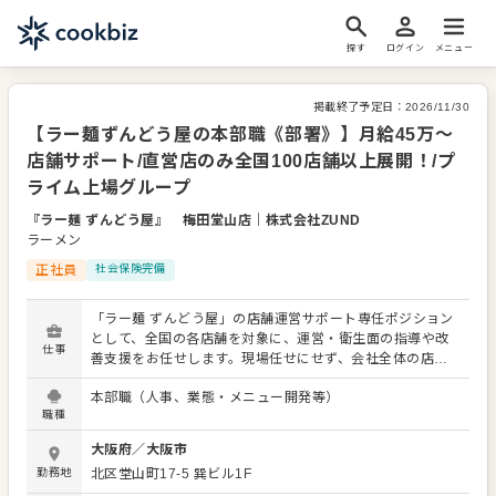
探す
ログイン
メニュー
掲載終了予定日：
2026/11/30
【ラー麺ずんどう屋の本部職《部署》】月給45万～
店舗サポート/直営店のみ全国100店舗以上展開！/プ
ライム上場グループ
『ラー麺 ずんどう屋』 梅田堂山店
｜
株式会社ZUND
ラーメン
正社員
社会保険完備
「ラー麺 ずんどう屋」の店舗運営サポート専任ポジション
として、全国の各店舗を対象に、運営・衛生面の指導や改
仕事
善支援をお任せします。現場任せにせず、会社全体の店舗
レベルを底上げしていく役割です。店舗の状況を確認しな
本部職（人事、業態・メニュー開発等）
がら、「安全で安心な店舗運営」「誰がやっても同じ品質
職種
を保てる仕組み」を目指し、現場スタッフや店長と連携
し、改善・定着を進めます。 具体的には… ■衛生・オペレ
大阪府
／
大阪市
ーション支援業務 ・食品衛生管理レベルの確認、指導、改
勤務地
北区堂山町17-5 巽ビル1F
善提案 ・衛生／オペレーションマニュアルの作成・更新 ・