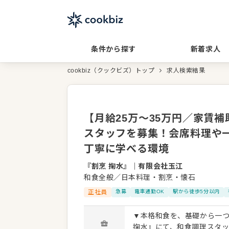
条件から探す
新着求人
cookbiz（クックビズ）トップ
求人検索結果
【月給25万～35万円／家賃
スタッフを募集！会席料理や
丁寧に学べる環境
『割烹 掬水』
｜
有限会社玉江
和食全般／日本料理・割烹・懐石
正社員
急募
電車通勤OK
駅から徒歩5分以内
▼本格和食を、基礎から一つ
掬水』にて、和食調理スタ