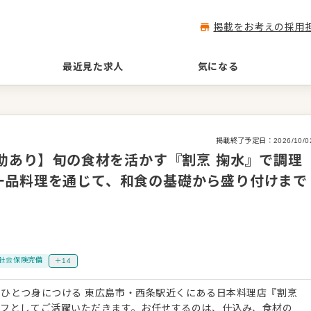
掲載をお考えの採用
最近見た求人
気になる
掲載終了予定日：
2026/10/0
補助あり】旬の食材を活かす『割烹 掬水』で調理
一品料理を通じて、和食の基礎から盛り付けまで
社会保険完備
＋14
ひとつ身につける 東広島市・西条駅近くにある日本料理店『割烹
ッフとしてご活躍いただきます。お任せするのは、仕込み、食材の