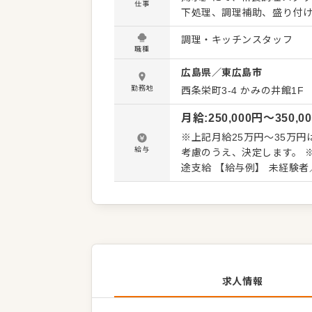
仕事
下処理、調理補助、盛り付け
経験に合わせて、できる仕事
調理・キッチンスタッフ
魚・野菜の仕込み、一品料
職種
での経験を活かしながら、
広島県
／
東広島市
ていける環境です。 ▼経験が浅い方も、丁寧に学べる環境 調理経験が浅い方や和食が初めての
方も、包丁の使い方、食材
勤務地
西条栄町3-4
かみの井館1F
す。最初からすべてを任せ
月給
:
250,000
円〜
350,0
れを覚えながら、段階的に成長していただく
当店では、ランチや会席料
※上記月給25万円～35万
でご来店されるお客様をお
給与
考慮のうえ、決定します。 ※
イミングも大切にしながら
途支給 【給与例】 未経験者／20万円～ 経験2年以上／25万円～ 経験10年／30万円～ 飲食店で
の店長経験者／35万円～ 
求人情報