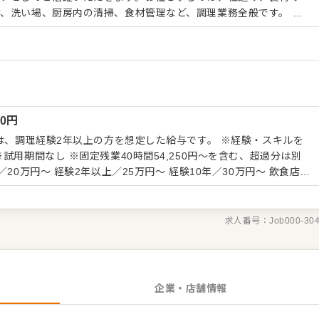
、洗い場、厨房内の清掃、食材管理など、調理業務全般です。 ▼
からスタート 和食調理の経験をお持ちの方には、スキルに応じて
理、会席料理の調理、盛り付けなどをお任せしていきます。これま
店舗の味や提供の流れに慣れていただき、少しずつ担当範囲を広げ
の扱い方、出汁の取り方、盛り付けの基本などから学んでいけま
るのではなく、洗い場や簡単な仕込み、調理補助を通じて厨房の流
00
円
イメージです。 ▼特別な一席を支える料理づくり
理を中心に、お祝い、顔合わせ、接待、法要など、さまざまな目的
円は、調理経験2年以上の方を想定した給与です。 ※経験・スキルを
迎えしています。料理の味はもちろん、見た目の美しさや提供のタ
試用期間なし ※固定残業40時間54,250円～を含む、超過分は別
、一皿一皿に丁寧に向き合っていただきます。
※あくまで一例となり、個々のスキルにより設定します。
求人番号：
Job000-30
企業・店舗情報