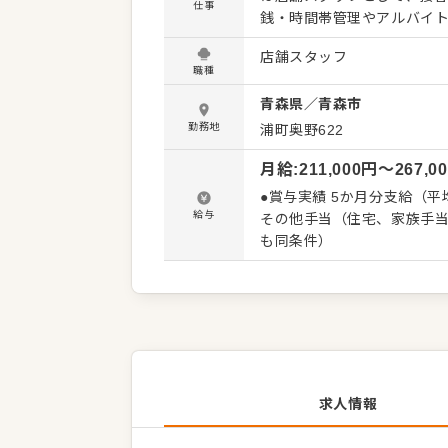
仕事
銭・時間帯管理やアルバイ
めていただきます。 当社には段階的なキャリアアップに対応した研修制度があり、次のキャリ
店舗スタッフ
アに必要なことを明確に示
職種
るため、高いモチベーションを保って成長できま
青森県
／
青森市
フ：半年程度で店長補佐へ 
ー：エリアマネジャーを補佐 ・エリア
勤務地
浦町奥野622
営戦略に基づきながらも、
月給
:
211,000
円〜
267,0
舗の経営者的な立場で裁量ある取り組みを行えま
や希望部署を年1回申告する
●賞与実績 5か月分支給（平
制」など、一人ひとりの思
給与
その他手当（住宅、家族手当
います。
も同条件）
求人情報