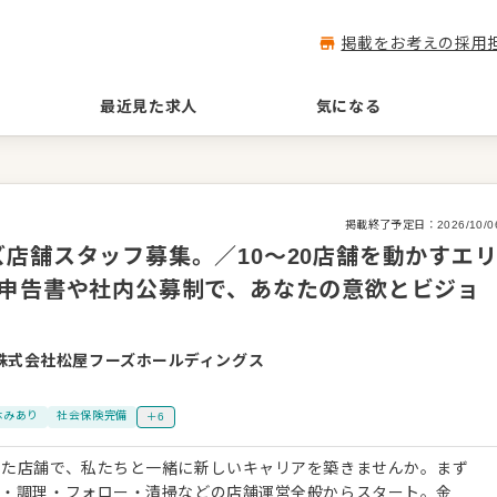
掲載をお考えの採用
最近見た求人
気になる
掲載終了予定日：
2026/10/0
店舗スタッフ募集。／10〜20店舗を動かすエ
己申告書や社内公募制で、あなたの意欲とビジョ
株式会社松屋フーズホールディングス
休みあり
社会保険完備
＋6
した店舗で、私たちと一緒に新しいキャリアを築きませんか。まず
客・調理・フォロー・清掃などの店舗運営全般からスタート。金