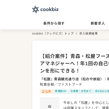
条件から探す
新着求人
cookbiz（クックビズ）トップ
求人検索結果
【紹介案件】青森・松屋フーズ
アマネジャーへ！年1回の自
ンを形にできる！
『松屋』青森観光通り店（松のや併設）
｜
和食全般／ファストフード
正社員
車通勤OK
社員寮・社宅あり
月8日以上
牛めしの「松屋」を中心と
は店舗スタッフとして、接