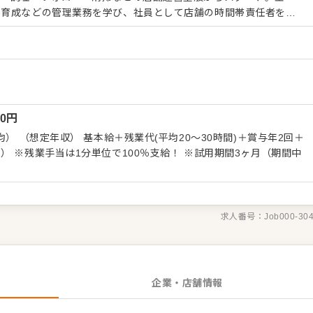
ト育成などの管理業務を学び、社員として店舗の時間帯責任者を務
しています。ステップを上がる際には筆記や実技でしっかり評価す
す。 【明確なキャリアパス】 ・ストアチー
・ストアマネジャー：2年目に最高責任者へ ・ブロックマネジャ
マネジャー：10〜20店舗を統括 最終的には、会社の経
自分の考えによる店舗施策を実行していける、いわばエリア内の店
00
円
す。 さらに、全社員を対象に将来のビジョン
「自己申告書」の制度や、特定職務の希望者を広く募る「社内公募
均） （想定年収） 基本給＋残業代(平均20～30時間)＋賞与年2回＋
いや意欲を活かしたキャリアを築くためのさまざまな制度も備えて
） ※残業手当は1分単位で100％支給！ ※試用期間3ヶ月（期間中
求人番号：
Job000-30
企業・店舗情報