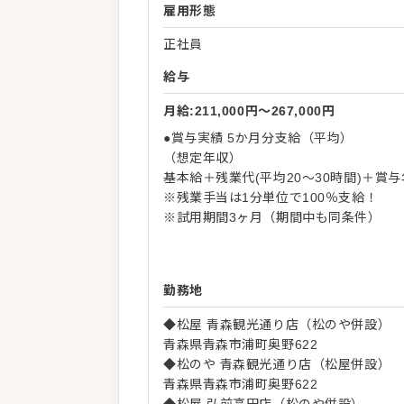
雇用形態
正社員
給与
月給:211,000円〜267,000円
●賞与実績 5か月分支給（平均）
（想定年収）
基本給＋残業代(平均20～30時間)＋賞
※残業手当は1分単位で100％支給！
※試用期間3ヶ月（期間中も同条件）
勤務地
◆松屋 青森観光通り店（松のや併設）
青森県青森市浦町奥野622
◆松のや 青森観光通り店（松屋併設）
青森県青森市浦町奥野622