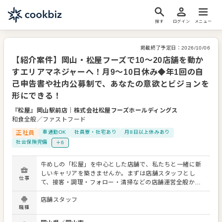
探す
ログイン
メニュー
掲載終了予定日：
2026/10/06
【紹介案件】岡山・松屋フーズで10〜20店舗を動か
すエリアマネジャーへ！月9～10日休み◆年1回の自
己申告書や社内公募制で、あなたの意欲とビジョンを
形にできる！
『松屋』岡山駅前店
｜
株式会社松屋フーズホールディングス
和食全般／ファストフード
正社員
車通勤OK
社員寮・社宅あり
月8日以上休みあり
社会保険完備
＋6
牛めしの「松屋」を中心とした店舗で、私たちと一緒に新
しいキャリアを築きませんか。まずは店舗スタッフとし
仕事
て、接客・調理・フォロー・清掃などの店舗運営全般から
スタート。金銭・時間帯管理やアルバイト育成などの管理
店舗スタッフ
業務を学び、社員として店舗の時間帯責任者を務めていた
職種
だきます。 当社には段階的なキャリアアップに対応した研
修制度があり、次のキャリアに必要なことを明確に示して