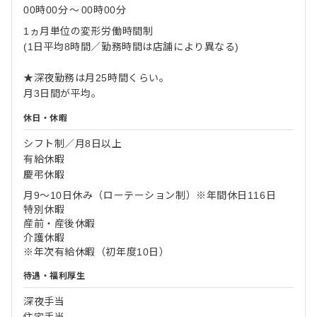
00時00分
〜
00時00分
1ヵ月単位の変形労働時間制
(1日平均8時間／勤務時間は店舗により異なる)
★深夜勤務は月25時間くらい。
月3日間が平均。
休日・休暇
シフト制／月8日以上
有給休暇
慶弔休暇
月9～10日休み（ローテーション制）※年間休日116日
特別休暇
産前・産後休暇
介護休暇
※年次有給休暇（初年度10日）
待遇・福利厚生
深夜手当