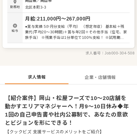
岡山県
／
岡山市
います。ステップを上がる際には筆記や実技でしっかり評
勤務地
北区本町3-3
価するため、高いモチベーションを保って成長できます。
【明確なキャリアパス】 ・ストアチーフ：半年程度で店長
月給
:
211,000
円〜
267,000
円
補佐へ ・ストアマネジャー：2年目に最高責任者へ ・ブロ
ックマネジャー：エリアマネジャーを補佐 ・エリアマネジ
●賞与実績 5か月分支給（平均） （想定年収） 基本給＋残
ャー：10〜20店舗を統括 最終的には、会社の経営戦略に基
給与
業代(平均20～30時間)＋賞与年2回＋その他手当（住宅、家
づきながらも、自分の考えによる店舗施策を実行していけ
族手当） ※残業手当は1分単位で100％支給！ ※試用期間3
る、いわばエリア内の店舗の経営者的な立場で裁量ある取
ヶ月（期間中も同条件）
り組みを行えます。 さらに、全社員を対象に将来のビジョ
ンや希望部署を年1回申告する「自己申告書」の制度や、特
求人番号：
Job000-304-508
定職務の希望者を広く募る「社内公募制」など、一人ひと
りの思いや意欲を活かしたキャリアを築くためのさまざま
な制度も備えています。
求人情報
企業・店舗情報
【紹介案件】岡山・松屋フーズで10〜20店舗を
動かすエリアマネジャーへ！月9～10日休み◆年
1回の自己申告書や社内公募制で、あなたの意欲
とビジョンを形にできる！
【クックビズ 支援サービスのメリットをご紹介】