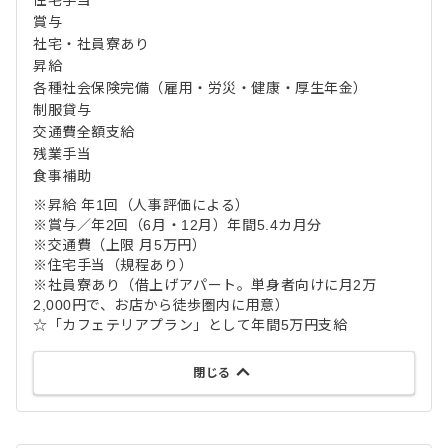
住宅手当
賞与
社宅・社員寮あり
昇給
各種社会保険完備（雇用・労災・健康・厚生年金）
制服貸与
交通費全額支給
残業手当
食事補助
※昇給 年1回（人事評価による）
※賞与／年2回（6月・12月）年間5.4カ月分
※交通費（上限 月5万円）
※住宅手当（規程あり）
※社員寮あり（借上げアパート。単身者向けに月2万
2,000円で、お店から徒歩圏内に用意）
☆「カフェテリアプラン」として年間5万円支給
閉じる