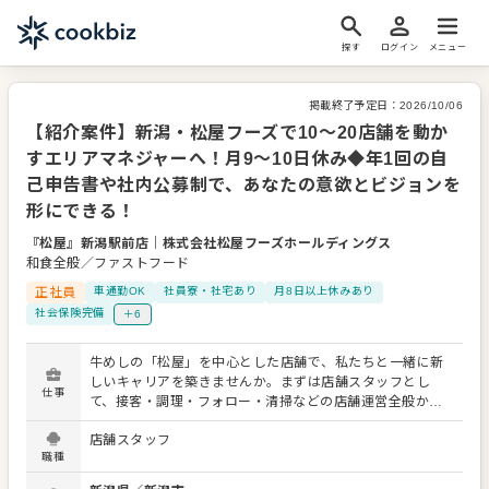
探す
ログイン
メニュー
掲載終了予定日：
2026/10/06
【紹介案件】新潟・松屋フーズで10〜20店舗を動か
すエリアマネジャーへ！月9～10日休み◆年1回の自
己申告書や社内公募制で、あなたの意欲とビジョンを
形にできる！
『松屋』新潟駅前店
｜
株式会社松屋フーズホールディングス
和食全般／ファストフード
正社員
車通勤OK
社員寮・社宅あり
月8日以上休みあり
社会保険完備
＋6
牛めしの「松屋」を中心とした店舗で、私たちと一緒に新
しいキャリアを築きませんか。まずは店舗スタッフとし
仕事
て、接客・調理・フォロー・清掃などの店舗運営全般から
スタート。金銭・時間帯管理やアルバイト育成などの管理
店舗スタッフ
業務を学び、社員として店舗の時間帯責任者を務めていた
職種
だきます。 当社には段階的なキャリアアップに対応した研
修制度があり、次のキャリアに必要なことを明確に示して