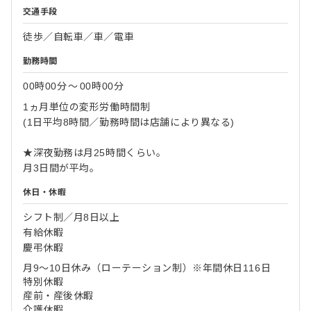
交通手段
徒歩／自転車／車／電車
勤務時間
00時00分
〜
00時00分
1ヵ月単位の変形労働時間制
(1日平均8時間／勤務時間は店舗により異なる)
★深夜勤務は月25時間くらい。
月3日間が平均。
休日・休暇
シフト制／月8日以上
有給休暇
慶弔休暇
月9～10日休み（ローテーション制）※年間休日116日
特別休暇
産前・産後休暇
介護休暇