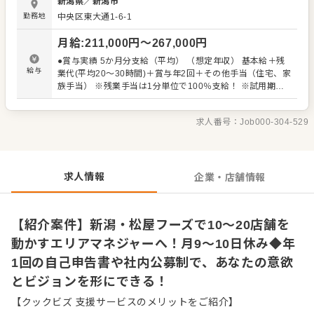
新潟県
／
新潟市
います。ステップを上がる際には筆記や実技でしっかり評
勤務地
中央区東大通1-6-1
価するため、高いモチベーションを保って成長できます。
【明確なキャリアパス】 ・ストアチーフ：半年程度で店長
月給
:
211,000
円〜
267,000
円
補佐へ ・ストアマネジャー：2年目に最高責任者へ ・ブロ
ックマネジャー：エリアマネジャーを補佐 ・エリアマネジ
●賞与実績 5か月分支給（平均） （想定年収） 基本給＋残
ャー：10〜20店舗を統括 最終的には、会社の経営戦略に基
給与
業代(平均20～30時間)＋賞与年2回＋その他手当（住宅、家
づきながらも、自分の考えによる店舗施策を実行していけ
族手当） ※残業手当は1分単位で100％支給！ ※試用期間3
る、いわばエリア内の店舗の経営者的な立場で裁量ある取
ヶ月（期間中も同条件）
り組みを行えます。 さらに、全社員を対象に将来のビジョ
ンや希望部署を年1回申告する「自己申告書」の制度や、特
求人番号：
Job000-304-529
定職務の希望者を広く募る「社内公募制」など、一人ひと
りの思いや意欲を活かしたキャリアを築くためのさまざま
な制度も備えています。
求人情報
企業・店舗情報
【紹介案件】新潟・松屋フーズで10〜20店舗を
動かすエリアマネジャーへ！月9～10日休み◆年
1回の自己申告書や社内公募制で、あなたの意欲
とビジョンを形にできる！
【クックビズ 支援サービスのメリットをご紹介】