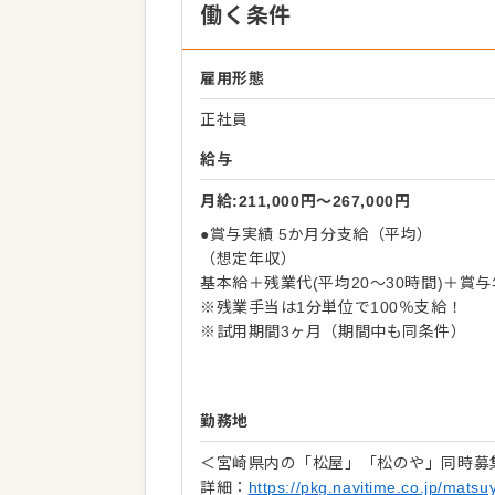
働く条件
雇用形態
正社員
給与
月給:211,000円〜267,000円
●賞与実績 5か月分支給（平均）
（想定年収）
基本給＋残業代(平均20～30時間)＋賞
※残業手当は1分単位で100％支給！
※試用期間3ヶ月（期間中も同条件）
勤務地
＜宮崎県内の「松屋」「松のや」同時募
詳細：
https://pkg.navitime.co.jp/matsu