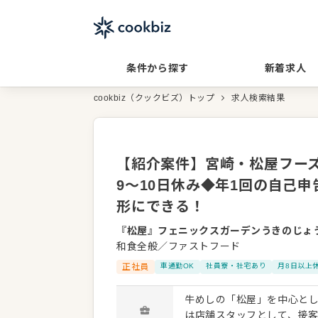
条件から探す
新着求人
cookbiz（クックビズ）トップ
求人検索結果
【紹介案件】宮崎・松屋フーズ
9～10日休み◆年1回の自己
形にできる！
『松屋』フェニックスガーデンうきのじょ
和食全般／ファストフード
正社員
車通勤OK
社員寮・社宅あり
月8日以上
牛めしの「松屋」を中心と
は店舗スタッフとして、接