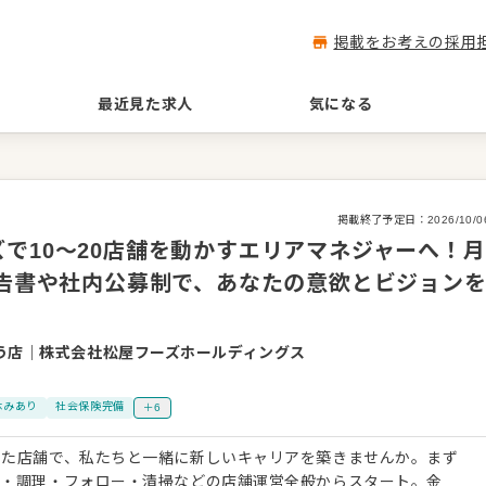
掲載をお考えの採用
最近見た求人
気になる
掲載終了予定日：
2026/10/0
で10〜20店舗を動かすエリアマネジャーへ！月
申告書や社内公募制で、あなたの意欲とビジョン
う店
｜
株式会社松屋フーズホールディングス
休みあり
社会保険完備
＋6
した店舗で、私たちと一緒に新しいキャリアを築きませんか。まず
客・調理・フォロー・清掃などの店舗運営全般からスタート。金