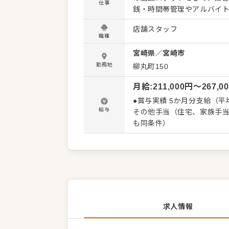
仕事
銭・時間帯管理やアルバイ
めていただきます。 当社には段階的なキャリアアップに対応した研修制度があり、次のキャリ
店舗スタッフ
アに必要なことを明確に示
職種
るため、高いモチベーションを保って成長できま
宮崎県
／
宮崎市
フ：半年程度で店長補佐へ 
ー：エリアマネジャーを補佐 ・エリア
勤務地
柳丸町150
営戦略に基づきながらも、
月給
:
211,000
円〜
267,0
舗の経営者的な立場で裁量ある取り組みを行えま
や希望部署を年1回申告する
●賞与実績 5か月分支給（平
制」など、一人ひとりの思
給与
その他手当（住宅、家族手当
います。
も同条件）
求人情報