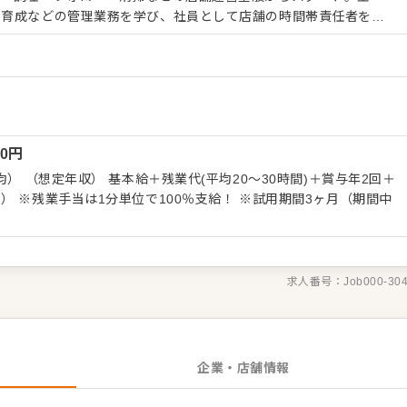
ト育成などの管理業務を学び、社員として店舗の時間帯責任者を務
しています。ステップを上がる際には筆記や実技でしっかり評価す
す。 【明確なキャリアパス】 ・ストアチー
・ストアマネジャー：2年目に最高責任者へ ・ブロックマネジャ
マネジャー：10〜20店舗を統括 最終的には、会社の経
自分の考えによる店舗施策を実行していける、いわばエリア内の店
00
円
す。 さらに、全社員を対象に将来のビジョン
「自己申告書」の制度や、特定職務の希望者を広く募る「社内公募
均） （想定年収） 基本給＋残業代(平均20～30時間)＋賞与年2回＋
いや意欲を活かしたキャリアを築くためのさまざまな制度も備えて
） ※残業手当は1分単位で100％支給！ ※試用期間3ヶ月（期間中
求人番号：
Job000-30
企業・店舗情報