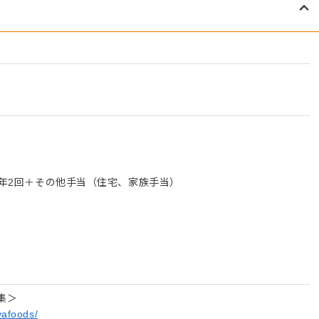
与年2回＋その他手当（住宅、家族手当）
集＞
yafoods/