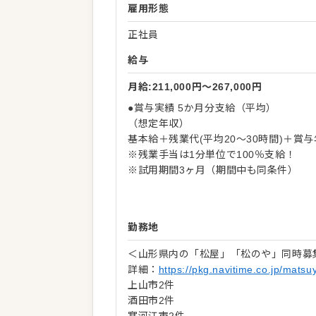
雇用形態
正社員
給与
月給:211,000円〜267,000円
●賞与実績 5か月分支給（平均）
（想定年収）
基本給＋残業代(平均20～30時間)＋賞
※残業手当は1分単位で100％支給！
※試用期間3ヶ月（期間中も同条件）
勤務地
＜山形県内の「松屋」「松のや」同時募
詳細：
https://pkg.navitime.co.jp/matsu
上山市2件
酒田市2件