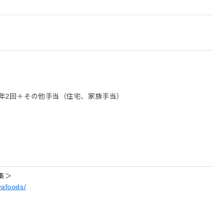
与年2回＋その他手当（住宅、家族手当）
集＞
yafoods/