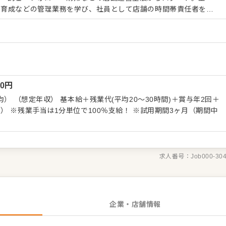
ト育成などの管理業務を学び、社員として店舗の時間帯責任者を務
しています。ステップを上がる際には筆記や実技でしっかり評価す
す。 【明確なキャリアパス】 ・ストアチー
・ストアマネジャー：2年目に最高責任者へ ・ブロックマネジャ
マネジャー：10〜20店舗を統括 最終的には、会社の経
自分の考えによる店舗施策を実行していける、いわばエリア内の店
00
円
す。 さらに、全社員を対象に将来のビジョン
「自己申告書」の制度や、特定職務の希望者を広く募る「社内公募
均） （想定年収） 基本給＋残業代(平均20～30時間)＋賞与年2回＋
いや意欲を活かしたキャリアを築くためのさまざまな制度も備えて
） ※残業手当は1分単位で100％支給！ ※試用期間3ヶ月（期間中
求人番号：
Job000-30
企業・店舗情報