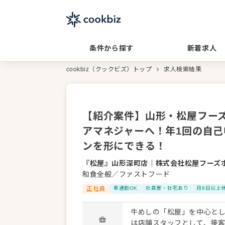
条件から探す
新着求人
cookbiz（クックビズ）トップ
求人検索結果
【紹介案件】山形・松屋フーズ
アマネジャーへ！年1回の自
ンを形にできる！
『松屋』山形深町店
｜
株式会社松屋フーズ
和食全般／ファストフード
正社員
車通勤OK
社員寮・社宅あり
月8日以上
牛めしの「松屋」を中心と
は店舗スタッフとして、接