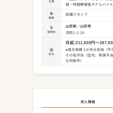
仕事
銭・時間帯管理やアルバイ
めていただきます。 当社には段階的なキャリアアップに対応した研修制度があり、次のキャリ
店舗スタッフ
アに必要なことを明確に示
職種
るため、高いモチベーションを保って成長できま
山形県
／
山形市
フ：半年程度で店長補佐へ 
ー：エリアマネジャーを補佐 ・エリア
勤務地
深町1-2-28
営戦略に基づきながらも、
月給
:
211,000
円〜
267,0
舗の経営者的な立場で裁量ある取り組みを行えま
や希望部署を年1回申告する
●賞与実績 5か月分支給（平
制」など、一人ひとりの思
給与
その他手当（住宅、家族手当
います。
も同条件）
求人情報