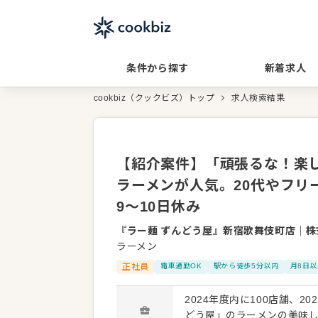
条件から探す
新着求人
cookbiz（クックビズ）トップ
求人検索結果
【紹介案件】「頑張るな！楽
ラーメンが人気。20代やフリ
9～10日休み
『ラー麺 ずんどう屋』新宿歌舞伎町店
｜
株
ラーメン
正社員
電車通勤OK
駅から徒歩5分以内
月8日
2024年度内に100店舗、
どう屋」のラーメンの美味