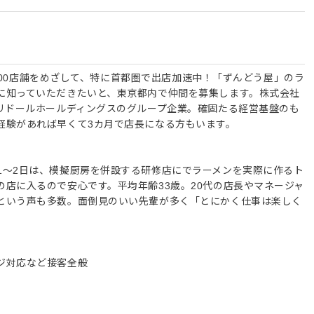
内に200店舗をめざして、特に首都圏で出店加速中！「ずんどう屋」のラ
に知っていただきたいと、東京都内で仲間を募集します。株式会社
トリドールホールディングスのグループ企業。確固たる経営基盤のも
経験があれば早くて3カ月で店長になる方もいます。
1～2日は、模擬厨房を併設する研修店にでラーメンを実際に作るト
店に入るので安心です。平均年齢33歳。20代の店長やマネージャ
という声も多数。面倒見のいい先輩が多く「とにかく仕事は楽しく
ジ対応など接客全般