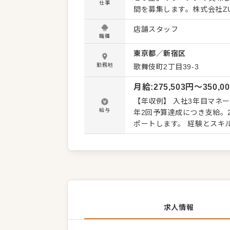
仕事
間を募集します。株式会社Z
グループ企業。確固たる経
店舗スタッフ
くて3カ月で店長になる方もいます。 →→入社後の流れ→→ いきなり
職種
入社後1～2日は、模擬厨房
東京都
／
新宿区
す。慣れてから実際の店に入
て、距離が近い分、相談し
勤務地
歌舞伎町2丁目39-3
楽しくするに限る」面々ばかりです。 【具体的には…】 ・お席への
月給
:
275,503
円〜
350,0
レジ対応など接客全般 ・ド
での調理業務 ・食材の仕入れや在
【年収例】 入社3年目マネー
合わせた業務からお任せし
給与
年2回予算達成につき支給。2
安心してスタートできる環
ポートします。 経験とスキルを考慮して経験しま
（その間の待遇変動なし）
求人情報