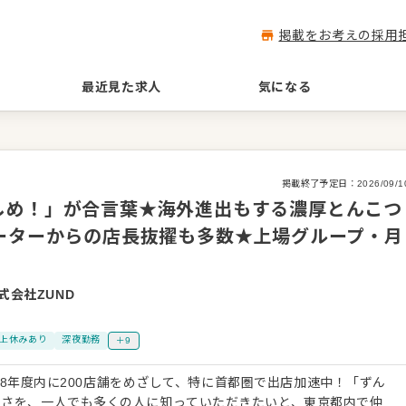
掲載をお考えの採用
最近見た求人
気になる
掲載終了予定日：
2026/09/1
しめ！」が合言葉★海外進出もする濃厚とんこつ
ーターからの店長抜擢も多数★上場グループ・月
式会社ZUND
以上休みあり
深夜勤務
＋9
2028年度内に200店舗をめざして、特に首都圏で出店加速中！「ずん
しさを、一人でも多くの人に知っていただきたいと、東京都内で仲