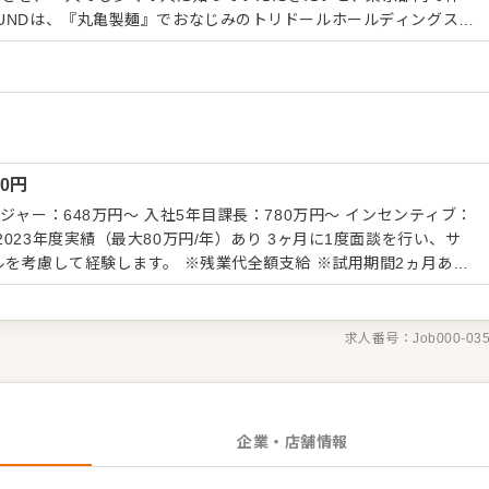
UNDは、『丸亀製麺』でおなじみのトリドールホールディングスの
営基盤のもと、安定して長く活躍できますよ。飲食経験があれば早
店頭に立つのではなく、
を併設する研修店にでラーメンを実際に作るトレーニングを行いま
るので安心です。平均年齢33歳。20代の店長やマネージャーもい
やすいという声も多数。面倒見のいい先輩が多く「とにかく仕事は
ご案内、オーダーテイク、
00
円
リンク作り、提供 ・予約管理、電話対応 ・仕込みから盛り付けま
庫管理 ・アルバイトスタッフの教育 など 入社後はスキルに
ジャー：648万円～ 入社5年目課長：780万円～ インセンティブ：
ますので、徐々に仕事の幅を広げていきましょう。経験が浅い方も
023年度実績（最大80万円/年）あり 3ヶ月に1度面談を行い、サ
境です。
す。 ※残業代全額支給 ※試用期間2ヵ月あり
求人番号：
Job000-03
企業・店舗情報