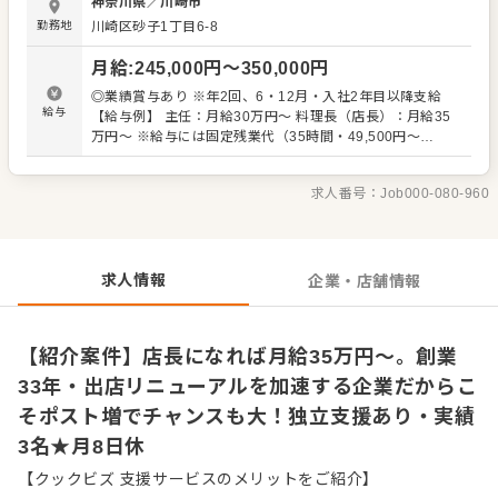
神奈川県
／
川崎市
ペレーション改善や構築もお任せしますので、あなたなら
勤務地
川崎区砂子1丁目6-8
ではのアイデアを積極的に発信してください。 【具体的に
は…】 ・ホール、キッチンの全体管理 ・予約管理、電話対
月給
:
245,000
円〜
350,000
円
応 ・接客、サービス全般 ・スタッフへの指示出し、動きの
確認 ・売上管理、発注業務、在庫管理 ・スタッフの育成や
◎業績賞与あり ※年2回、6・12月・入社2年目以降支給
マネジメント、シフト管理 など 入社後はスキルに合わせ
給与
【給与例】 主任：月給30万円～ 料理長（店長）：月給35
た業務からお任せしますので、徐々に業務の幅を広げてい
万円～ ※給与には固定残業代（35時間・49,500円～
きましょう。現店長をはじめ本部スタッフがあなたの成長
104,600円）を含む。超過分は別途支給 【試用期間】 3ヶ
をサポートしますので、店長経験がない方も安心してスタ
月：期間中の給与は変わらず
ートできる環境です。 将来のキャリアとして、SVやエリア
求人番号：
Job000-080-960
マネージャーといった本部職への昇格のチャンスもあり。
独立をめざすなど、店舗運営のノウハウも学べます。 詳細
は面談時にご説明いたします。この求人が気になった方
は、エントリーいただくか『クックビズ転職支援窓口』ま
求人情報
企業・店舗情報
でお問合せください！
【紹介案件】店長になれば月給35万円～。創業
33年・出店リニューアルを加速する企業だからこ
そポスト増でチャンスも大！独立支援あり・実績
3名★月8日休
【クックビズ 支援サービスのメリットをご紹介】