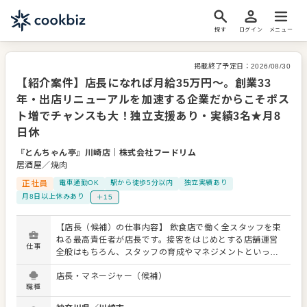
探す
ログイン
メニュー
掲載終了予定日：
2026/08/30
【紹介案件】店長になれば月給35万円～。創業33
年・出店リニューアルを加速する企業だからこそポス
ト増でチャンスも大！独立支援あり・実績3名★月8
日休
『とんちゃん亭』川崎店
｜
株式会社フードリム
居酒屋／焼肉
正社員
電車通勤OK
駅から徒歩5分以内
独立実績あり
月8日以上休みあり
＋15
【店長（候補）の仕事内容】 飲食店で働く全スタッフを束
ねる最高責任者が店長です。接客をはじめとする店舗運営
仕事
全般はもちろん、スタッフの育成やマネジメントといった
重要な役割を担います。また、販促イベントやキャンペー
店長・マネージャー（候補）
ンの企画など売上に直結するやりがいある業務がメインと
職種
なります。マネジメント経験を活かし店長（候補）として
大きく飛躍されることを期待しています。 また、全体のオ