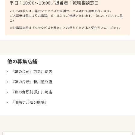
平日：10:00〜19:00
／
担当者：
転職相談窓口
こちらの求人は、弊社クックビズの支援サービス通じて選考を行います。
ご応募後は窓口よりお電話、メールにてご連絡いたします。（0120-50-9912/窓
口）
※お電話の際は「クックビズを見た」とお伝えくださると受付がスムーズです。
他の募集店舗
『韓の台所』京急川崎店
『韓の台所』新川通り店
『韓の台所別邸』川崎店
『川崎ホルモン劇場』