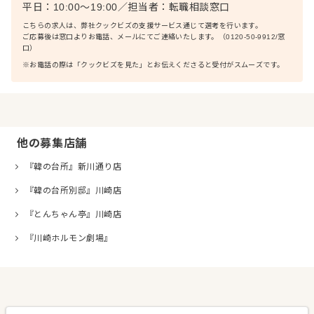
平日：10:00〜19:00
／
担当者：
転職相談窓口
こちらの求人は、弊社クックビズの支援サービス通じて選考を行います。
ご応募後は窓口よりお電話、メールにてご連絡いたします。（0120-50-9912/窓
口）
※お電話の際は「クックビズを見た」とお伝えくださると受付がスムーズです。
他の募集店舗
『韓の台所』新川通り店
『韓の台所別邸』川崎店
『とんちゃん亭』川崎店
『川崎ホルモン劇場』