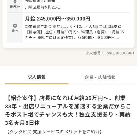
神奈川県
／
川崎市
ペレーション改善や構築もお任せしますので、あなたなら
勤務地
川崎区駅前本町21-1
ではのアイデアを積極的に発信してください。 【具体的に
は…】 ・ホール、キッチンの全体管理 ・予約管理、電話対
月給
:
245,000
円〜
350,000
円
応 ・接客、サービス全般 ・スタッフへの指示出し、動きの
確認 ・売上管理、発注業務、在庫管理 ・スタッフの育成や
◎業績賞与あり ※年2回、6・12月・入社2年目以降支給
マネジメント、シフト管理 など 入社後はスキルに合わせ
給与
【給与例】 主任：月給30万円～ 料理長（店長）：月給35
た業務からお任せしますので、徐々に業務の幅を広げてい
万円～ ※給与には固定残業代（35時間・49,500円～
きましょう。現店長をはじめ本部スタッフがあなたの成長
104,600円）を含む。超過分は別途支給 【試用期間】 3ヶ
をサポートしますので、店長経験がない方も安心してスタ
月：期間中の給与は変わらず
ートできる環境です。 将来のキャリアとして、SVやエリア
求人番号：
Job000-080-961
マネージャーといった本部職への昇格のチャンスもあり。
独立をめざすなど、店舗運営のノウハウも学べます。 詳細
は面談時にご説明いたします。この求人が気になった方
は、エントリーいただくか『クックビズ転職支援窓口』ま
求人情報
企業・店舗情報
でお問合せください！
【紹介案件】店長になれば月給35万円～。創業
33年・出店リニューアルを加速する企業だからこ
そポスト増でチャンスも大！独立支援あり・実績
3名★月8日休
【クックビズ 支援サービスのメリットをご紹介】