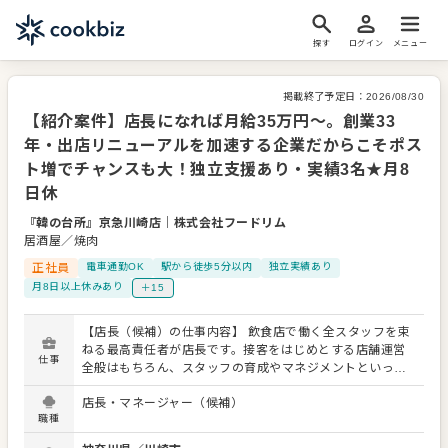
探す
ログイン
メニュー
掲載終了予定日：
2026/08/30
【紹介案件】店長になれば月給35万円～。創業33
年・出店リニューアルを加速する企業だからこそポス
ト増でチャンスも大！独立支援あり・実績3名★月8
日休
『韓の台所』京急川崎店
｜
株式会社フードリム
居酒屋／焼肉
正社員
電車通勤OK
駅から徒歩5分以内
独立実績あり
月8日以上休みあり
＋15
【店長（候補）の仕事内容】 飲食店で働く全スタッフを束
ねる最高責任者が店長です。接客をはじめとする店舗運営
仕事
全般はもちろん、スタッフの育成やマネジメントといった
重要な役割を担います。また、販促イベントやキャンペー
店長・マネージャー（候補）
ンの企画など売上に直結するやりがいある業務がメインと
職種
なります。マネジメント経験を活かし店長（候補）として
大きく飛躍されることを期待しています。 また、全体のオ