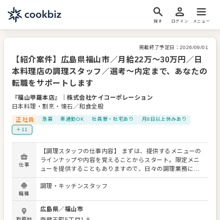
探す
ログイン
メニュー
掲載終了予定日：
2026/09/01
【紹介案件】広島県福山市／月給22万～30万円／日
本料理店の調理スタッフ／選考～内定まで、あなたの
転職をサポートします
『福山甲羅本店』
｜
株式会社ケイコーポレーション
日本料理・割烹・懐石／和食全般
正社員
急募
車通勤OK
社員寮・社宅あり
月8日以上休みあり
＋11
【調理スタッフの仕事内容】 まずは、提供するメニューの
ラインナップや内容を覚えることからスタート。限定メニ
仕事
ューを提供することもありますので、日々の調理業務に加
え、さまざまなスキルを活かしたり、習得できたりもしま
調理・キッチンスタッフ
す。 メニューの提案も可能です。ぜひアイデアを発信して
職種
ください。よりよいお店づくりのためのオペレーション改
善なども大歓迎です。 【具体的には…】 ・仕込みからや盛
広島県
／
福山市
り付けまでの調理全般 ・仕入れや在庫管理などキッチンの
勤務地