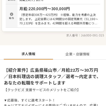
南蔵王町5丁目1-8
管理業務 ・まかないづくり ・後輩スタッフやアルバイトス
タッフの教育 ・洗浄や清掃など衛生管理 ・料理長の補助
月給
:
220,000
円〜
300,000
円
・新メニュー提案 など 入社後はスキルに合わせた業務から
お任せしますので、徐々に仕事の幅を広げていきましょ
（想定年収308万～420万円） ※経験、能力を考慮の上決
う。成長をしっかりサポートしますので、経験に関わらず
給与
定します。 上記金額には42時間分の固定残業代（51,196～
安心してスタートできる環境です。 ゆくゆくはステップア
70,132円）を含みます。42時間を超える時間外労働につい
ップなどもめざせます。
ての割増賃金は追加支給。 ※試用期間2ヶ月、試用期間中
の条件変更はありません。 年収モデル／420万円（入社6年
求人番号：
Job000-091-315
目／28歳店長）、520万円（入社12年目／35歳店長）
求人情報
企業・店舗情報
【紹介案件】広島県福山市／月給22万～30万円
／日本料理店の調理スタッフ／選考～内定まで、
あなたの転職をサポートします
【クックビズ 支援サービスのメリットをご紹介】
▼応募後、すぐに選考スタート！
キャリアアドバイザーによる面談はございませんので、応募し