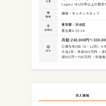
仕事
Luger』は130年以上の歴史を誇る伝説
分野ならどこにも負けない
調理・キッチンスタッフ
たステーキハウスなど、「圧倒
職種
タッフの仕事内容】 まずは
東京都
／
渋谷区
ト。限定メニューを提供す
を活かしたり、習得できたり
勤務地
恵比寿4-19-19
ください。よりよいお店づくり
月給
:
240,000
円〜
330,0
は…】 ・仕込みから盛り付
後輩スタッフやアルバイトス
◎賞与年2回（6・12月）※年間平均支給実績3カ月分
ニュー提案 など 入社後はスキルに合わせた業務からお任せしますので、徐々に仕事の幅を広げ
給与
入社1年：年収350万円 ・支
ていきましょう。成長をし
収550万～700万円 ・料理長
る環境です。 ゆくゆくはス
700万円～ ※内訳：月給+賞与年2回 【明確な評価制度】 64段階の評
正な評価を実施！ 努力次第でどんどん給
更なし） ◎月給には固定残業
求人情報