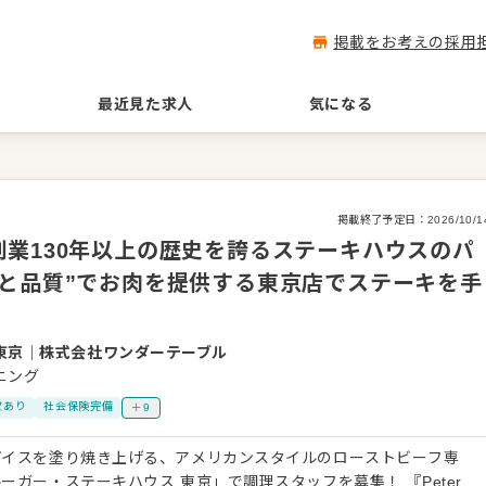
掲載をお考えの採用
最近見た求人
気になる
掲載終了予定日：
2026/10/1
業130年以上の歴史を誇るステーキハウスのパ
と品質”でお肉を提供する東京店でステーキを手
東京
｜
株式会社ワンダーテーブル
ニング
慮あり
社会保険完備
＋9
パイスを塗り焼き上げる、アメリカンスタイルのローストビーフ専
ー・ステーキハウス 東京」で調理スタッフを募集！ 『Peter