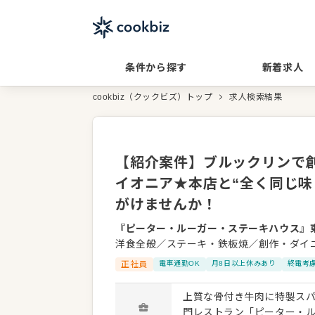
条件から探す
新着求人
cookbiz（クックビズ）トップ
求人検索結果
【紹介案件】ブルックリンで創
イオニア★本店と“全く同じ味
がけませんか！
『ピーター・ルーガー・ステーキハウス』
洋食全般／ステーキ・鉄板焼／創作・ダイ
正社員
電車通勤OK
月8日以上休みあり
終電考
上質な骨付き牛肉に特製ス
門レストラン「ピーター・ルーガ