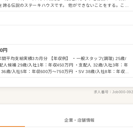
のステーキハウスです。 他ができないことをする。この
。それが当社のブランド戦略。例えば世界最高峰の熟成肉を使用し
的に差別化できる店」にこだわって展開しています。 【調理ス
、提供するメニューのラインナップや内容を覚えることからスター
ることもありますので、日々の調理業務に加え、さまざまなスキル
もします。 メニューの提案も可能です。ぜひアイデアを発信して
のためのオペレーション改善なども大歓迎です。 【具体的に
00
円
けまでの調理全般 ・仕入れや在庫管理などキッチンの管理業務 ・
タッフの教育 ・洗浄や清掃など衛生管理 ・料理長の補助 ・新メ
 【年収例】 ・一般スタッフ(調理) 25歳/
配人候補 29歳/入社1年：年収450万円 ・支配人 32歳/入社3年：年
っかりサポートしますので、経験に関わらず安心してスタートでき
 36歳/入社5年：年収600万～750万円 ・SV 38歳/入社8年：年収
テップアップなどもめざせます。
価制度により、明確で適
与もあがる仕組みです。 ◎試用期間3カ月（待遇の変
代30時間分（41,738円～）含む。超過分は別途支給
求人番号：
Job000-09
企業・店舗情報