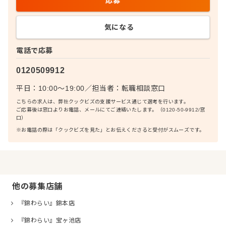
応募
気になる
電話で応募
0120509912
平日：10:00〜19:00
／
担当者：
転職相談窓口
こちらの求人は、弊社クックビズの支援サービス通じて選考を行います。
ご応募後は窓口よりお電話、メールにてご連絡いたします。（0120-50-9912/窓
口）
※お電話の際は「クックビズを見た」とお伝えくださると受付がスムーズです。
他の募集店舗
『錦わらい』錦本店
『錦わらい』宝ヶ池店