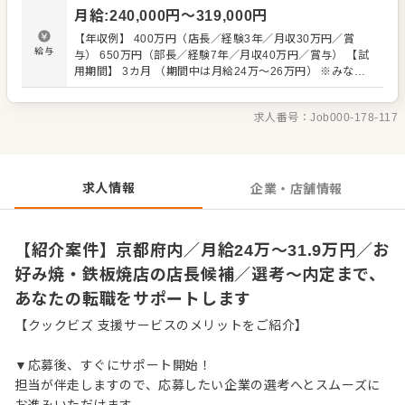
・スタッフの育成やマネジメント、シフト管理 など 入社
月給
:
240,000
円〜
319,000
円
後はスキルに合わせた業務からお任せしますので、徐々に
仕事の幅を広げていきましょう。成長をしっかりサポート
【年収例】 400万円（店長／経験3年／月収30万円／賞
しますので、経験に関わらず安心してスタートできる環境
給与
与） 650万円（部長／経験7年／月収40万円／賞与） 【試
です。 ゆくゆくはさらにステップアップなどめざせます。
用期間】 3カ月 （期間中は月給24万～26万円） ※みなし
残業44時間55,440円～含む 超過分は追加支給
求人番号：
Job000-178-117
求人情報
企業・店舗情報
【紹介案件】京都府内／月給24万〜31.9万円／お
好み焼・鉄板焼店の店長候補／選考～内定まで、
あなたの転職をサポートします
【クックビズ 支援サービスのメリットをご紹介】
▼応募後、すぐにサポート開始！
担当が伴走しますので、応募したい企業の選考へとスムーズに