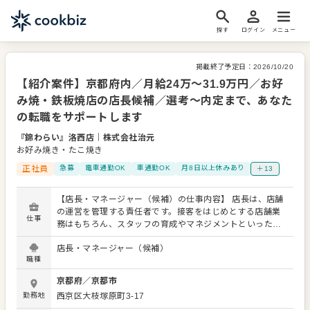
探す
ログイン
メニュー
掲載終了予定日：
2026/10/20
【紹介案件】京都府内／月給24万〜31.9万円／お好
み焼・鉄板焼店の店長候補／選考～内定まで、あなた
の転職をサポートします
『錦わらい』洛西店
｜
株式会社治元
お好み焼き・たこ焼き
正社員
急募
電車通勤OK
車通勤OK
月8日以上休みあり
＋13
【店長・マネージャー（候補）の仕事内容】 店長は、店舗
の運営を管理する責任者です。接客をはじめとする店舗業
仕事
務はもちろん、スタッフの育成やマネジメントといった重
要な役割を担います。メインとなるのは、販促イベントや
店長・マネージャー（候補）
キャンペーンの企画なども含め、売上に繋げていくことで
職種
す。 全体のオペレーション改善などもお任せしますので、
あなたならではのアイデアを積極的に発信してください。
京都府
／
京都市
【具体的には…】 ・ホール、キッチンの全体管理 ・予約管
勤務地
西京区大枝塚原町3-17
理、電話対応 ・接客、サービス全般 ・売上管理、在庫管理