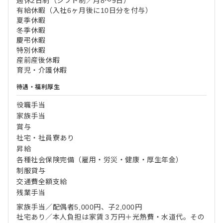
週休2日制（シフト制／月8～9日）
有給休暇（入社6ヶ月後に10日分を付与）
夏季休暇
冬季休暇
慶弔休暇
特別休暇
産前産後休暇
育児・介護休暇
待遇・福利厚生
役職手当
家族手当
賞与
社宅・社員寮あり
昇給
各種社会保険完備（雇用・労災・健康・厚生年金）
制服貸与
交通費全額支給
残業手当
家族手当／配偶者5,000円、子2,000円
社宅あり／本人負担は家賃３万円＋光熱費・水道代。その