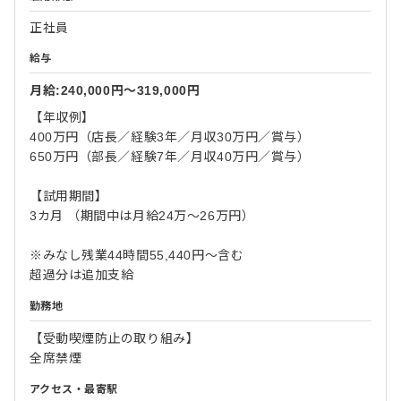
正社員
給与
月給:240,000円〜319,000円
【年収例】
400万円（店長／経験3年／月収30万円／賞与）
650万円（部長／経験7年／月収40万円／賞与）
【試用期間】
3カ月 （期間中は月給24万～26万円）
※みなし残業44時間55,440円～含む
超過分は追加支給
勤務地
【受動喫煙防止の取り組み】
全席禁煙
アクセス・最寄駅