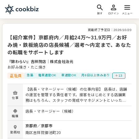
探す
ログイン
メニュー
掲載終了予定日：
2026/10/20
【紹介案件】京都府内／月給24万〜31.9万円／お好
み焼・鉄板焼店の店長候補／選考～内定まで、あなた
の転職をサポートします
『錦わらい』吉祥院店
｜
株式会社治元
お好み焼き・たこ焼き
正社員
急募
電車通勤OK
車通勤OK
月8日以上休みあり
＋13
【店長・マネージャー（候補）の仕事内容】 店長は、店舗
の運営を管理する責任者です。接客をはじめとする店舗業
仕事
務はもちろん、スタッフの育成やマネジメントといった重
要な役割を担います。メインとなるのは、販促イベントや
店長・マネージャー（候補）
キャンペーンの企画なども含め、売上に繋げていくことで
職種
す。 全体のオペレーション改善などもお任せしますので、
あなたならではのアイデアを積極的に発信してください。
京都府
／
京都市
【具体的には…】 ・ホール、キッチンの全体管理 ・予約管
勤務地
南区吉祥院御池町20
理、電話対応 ・接客、サービス全般 ・売上管理、在庫管理