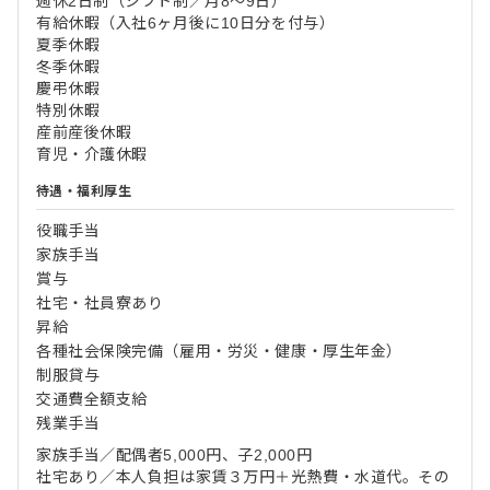
週休2日制（シフト制／月8～9日）
有給休暇（入社6ヶ月後に10日分を付与）
夏季休暇
冬季休暇
慶弔休暇
特別休暇
産前産後休暇
育児・介護休暇
待遇・福利厚生
役職手当
家族手当
賞与
社宅・社員寮あり
昇給
各種社会保険完備（雇用・労災・健康・厚生年金）
制服貸与
交通費全額支給
残業手当
家族手当／配偶者5,000円、子2,000円
社宅あり／本人負担は家賃３万円＋光熱費・水道代。その