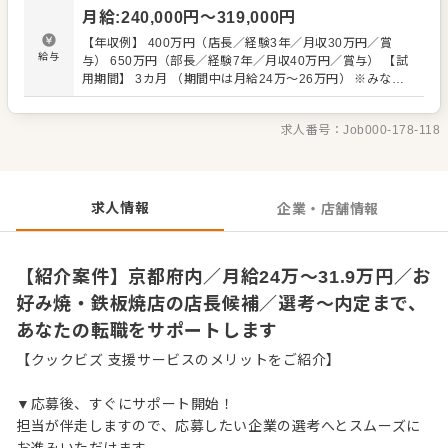
・スタッフの育成やマネジメント、シフト管理 など 入社
月給
:
240,000
円〜
319,000
円
後はスキルに合わせた業務からお任せしますので、徐々に
仕事の幅を広げていきましょう。成長をしっかりサポート
【年収例】 400万円（店長／経験3年／月収30万円／賞
しますので、経験に関わらず安心してスタートできる環境
給与
与） 650万円（部長／経験7年／月収40万円／賞与） 【試
です。 ゆくゆくはさらにステップアップなどめざせます。
用期間】 3カ月 （期間中は月給24万～26万円） ※みなし
残業44時間55,440円～含む 超過分は追加支給
求人番号：
Job000-178-118
求人情報
企業・店舗情報
【紹介案件】京都府内／月給24万〜31.9万円／お
好み焼・鉄板焼店の店長候補／選考～内定まで、
あなたの転職をサポートします
【クックビズ 支援サービスのメリットをご紹介】
▼応募後、すぐにサポート開始！
担当が伴走しますので、応募したい企業の選考へとスムーズに