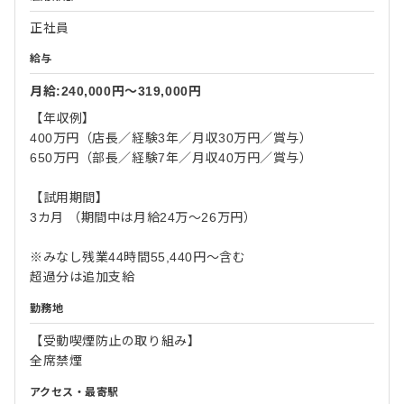
正社員
給与
月給:240,000円〜319,000円
【年収例】
400万円（店長／経験3年／月収30万円／賞与）
650万円（部長／経験7年／月収40万円／賞与）
【試用期間】
3カ月 （期間中は月給24万～26万円）
※みなし残業44時間55,440円～含む
超過分は追加支給
勤務地
【受動喫煙防止の取り組み】
全席禁煙
アクセス・最寄駅