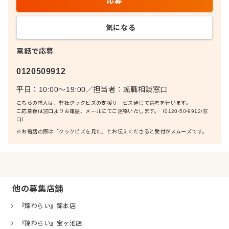
応募
気になる
電話で応募
0120509912
平日：10:00〜19:00
／
担当者：
転職相談窓口
こちらの求人は、弊社クックビズの支援サービス通じて選考を行います。
ご応募後は窓口よりお電話、メールにてご連絡いたします。（0120-50-9912/窓
口）
※お電話の際は「クックビズを見た」とお伝えくださると受付がスムーズです。
他の募集店舗
『錦わらい』錦本店
『錦わらい』宝ヶ池店