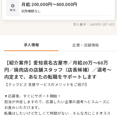
材の仕入れや在庫管理 ・アルバイトスタッフの教育 など
月給
:
200,000
円〜
600,000
円
入社後はスキルに合わせた業務からお任せしますので、
徐々に仕事の幅を広げていきましょう。先輩スタッフがあ
給与
試用期間なし
なたの成長をサポートしますので、経験が浅い方も安心し
てスタートできる環境です。 ゆくゆくは、ステップアップ
もめざせます。
求人番号：
Job000-197-422
求人情報
企業・店舗情報
【紹介案件】愛知県名古屋市／月給20万～60万
円／焼肉店の店舗スタッフ（店長候補）／選考～
内定まで、あなたの転職をサポートします
【クックビズ 支援サービスのメリットをご紹介】
▼応募後、すぐにサポート開始！
担当が伴走しますので、応募したい企業の選考へとスムーズに
お進みいただけます。
転職はしたいけど忙しくて時間がない…そんな方にこそオスス