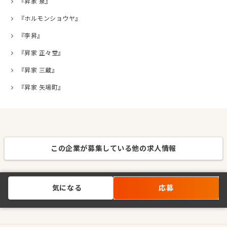
『昇家 泉』
『ホルモンショウヤ』
『李昇』
『昇家 正々堂』
『昇家 三蔵』
『昇家 矢場町』
この企業が募集している他の求人情報
気になる
応募