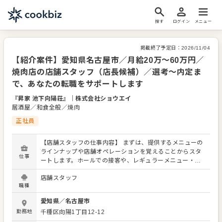
探す
ログイン
メニュー
掲載終了予定日：
2026/11/04
【紹介案件】愛知県名古屋市／月給20万～60万円／
焼肉店の店舗スタッフ（店長候補）／選考～内定ま
で、あなたの転職をサポートします
『昇家 池下向陽荘』
｜
株式会社ショウエイ
居酒屋／和食全般／焼肉
正社員
【店舗スタッフの仕事内容】 まずは、提供するメニューの
ラインナップや店舗オペレーションを覚えることからスタ
仕事
ートします。ホールでの接客や、レギュラーメニュー・限
定メニューなどの調理にも関わりますので、店舗業務全般
店舗スタッフ
に関わる幅広いスキルを身につけられます。 よりよいお店
職種
づくりのためのオペレーション改善などのアイデアも大歓
迎です。 【具体的には…】 ・お席へのご案内、オーダーテ
愛知県
／
名古屋市
イク、レジ対応など接客全般 ・ドリンク作り、提供 ・予約
勤務地
千種区向陽1丁目12-12
管理、電話対応 ・仕込みから盛り付けまでの調理業務 ・食