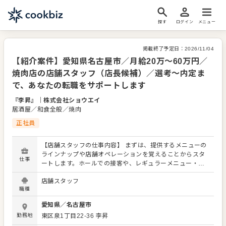
探す
ログイン
メニュー
掲載終了予定日：
2026/11/04
【紹介案件】愛知県名古屋市／月給20万～60万円／
焼肉店の店舗スタッフ（店長候補）／選考～内定ま
で、あなたの転職をサポートします
『李昇』
｜
株式会社ショウエイ
居酒屋／和食全般／焼肉
正社員
【店舗スタッフの仕事内容】 まずは、提供するメニューの
ラインナップや店舗オペレーションを覚えることからスタ
仕事
ートします。ホールでの接客や、レギュラーメニュー・限
定メニューなどの調理にも関わりますので、店舗業務全般
店舗スタッフ
に関わる幅広いスキルを身につけられます。 よりよいお店
職種
づくりのためのオペレーション改善などのアイデアも大歓
迎です。 【具体的には…】 ・お席へのご案内、オーダーテ
愛知県
／
名古屋市
イク、レジ対応など接客全般 ・ドリンク作り、提供 ・予約
勤務地
東区泉1丁目22-36
李昇
管理、電話対応 ・仕込みから盛り付けまでの調理業務 ・食