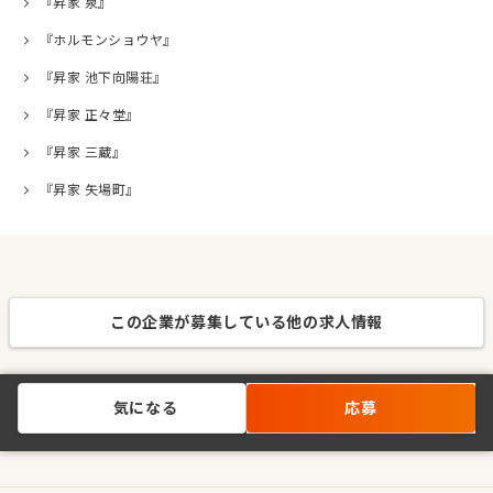
『昇家 泉』
『ホルモンショウヤ』
『昇家 池下向陽荘』
『昇家 正々堂』
『昇家 三蔵』
『昇家 矢場町』
この企業が募集している他の求人情報
気になる
応募