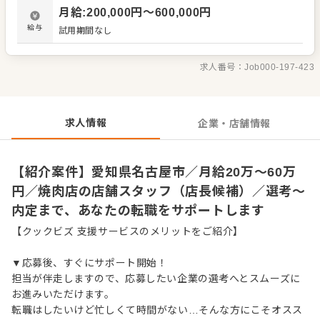
材の仕入れや在庫管理 ・アルバイトスタッフの教育 など
月給
:
200,000
円〜
600,000
円
入社後はスキルに合わせた業務からお任せしますので、
徐々に仕事の幅を広げていきましょう。先輩スタッフがあ
給与
試用期間なし
なたの成長をサポートしますので、経験が浅い方も安心し
てスタートできる環境です。 ゆくゆくは、ステップアップ
もめざせます。
求人番号：
Job000-197-423
求人情報
企業・店舗情報
【紹介案件】愛知県名古屋市／月給20万～60万
円／焼肉店の店舗スタッフ（店長候補）／選考～
内定まで、あなたの転職をサポートします
【クックビズ 支援サービスのメリットをご紹介】
▼応募後、すぐにサポート開始！
担当が伴走しますので、応募したい企業の選考へとスムーズに
お進みいただけます。
転職はしたいけど忙しくて時間がない…そんな方にこそオスス