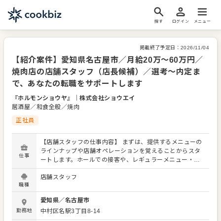
探す
ログイン
メニュー
掲載終了予定日：
2026/11/04
【紹介案件】愛知県名古屋市／月給20万～60万円／
焼肉店の店舗スタッフ（店長候補）／選考～内定ま
で、あなたの転職をサポートします
『ホルモンショウヤ』
｜
株式会社ショウエイ
居酒屋／和食全般／焼肉
正社員
【店舗スタッフの仕事内容】 まずは、提供するメニューの
ラインナップや店舗オペレーションを覚えることからスタ
仕事
ートします。ホールでの接客や、レギュラーメニュー・限
定メニューなどの調理にも関わりますので、店舗業務全般
店舗スタッフ
に関わる幅広いスキルを身につけられます。 よりよいお店
職種
づくりのためのオペレーション改善などのアイデアも大歓
迎です。 【具体的には…】 ・お席へのご案内、オーダーテ
愛知県
／
名古屋市
イク、レジ対応など接客全般 ・ドリンク作り、提供 ・予約
勤務地
中村区名駅3丁目8-14
管理、電話対応 ・仕込みから盛り付けまでの調理業務 ・食