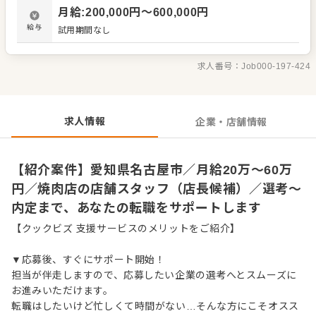
材の仕入れや在庫管理 ・アルバイトスタッフの教育 など
月給
:
200,000
円〜
600,000
円
入社後はスキルに合わせた業務からお任せしますので、
徐々に仕事の幅を広げていきましょう。先輩スタッフがあ
給与
試用期間なし
なたの成長をサポートしますので、経験が浅い方も安心し
てスタートできる環境です。 ゆくゆくは、ステップアップ
もめざせます。
求人番号：
Job000-197-424
求人情報
企業・店舗情報
【紹介案件】愛知県名古屋市／月給20万～60万
円／焼肉店の店舗スタッフ（店長候補）／選考～
内定まで、あなたの転職をサポートします
【クックビズ 支援サービスのメリットをご紹介】
▼応募後、すぐにサポート開始！
担当が伴走しますので、応募したい企業の選考へとスムーズに
お進みいただけます。
転職はしたいけど忙しくて時間がない…そんな方にこそオスス