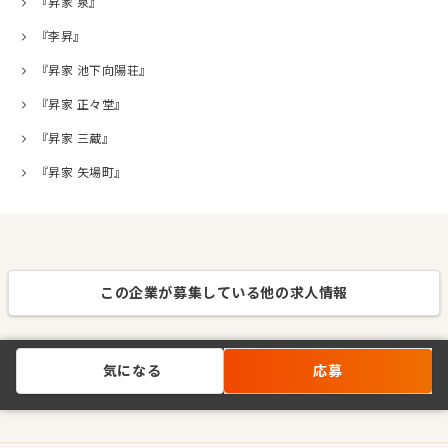
『昇家 泉』
『李昇』
『昇家 池下向陽荘』
『昇家 正々堂』
『昇家 三蔵』
『昇家 矢場町』
この企業が募集している他の求人情報
気になる
応募