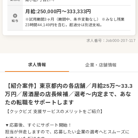
南小岩7丁目27-7
理、電話対応 ・接客、サービス全般 ・売上管理、在庫管理
・スタッフの育成やマネジメント、シフト管理 など 入社
月給
:
250,000
円〜
333,333
円
後はスキルに合わせた業務からお任せしますので、徐々に
仕事の幅を広げていきましょう。成長をしっかりサポート
※試用期間3ヶ月（期間中、条件変動なし） ※みなし残業
給与
しますので、経験に関わらず安心してスタートできる環境
23時間44,149円を含む。超過分は別途支給。
です。 ゆくゆくはさらにステップアップなどめざせます。
求人番号：
Job000-207-117
求人情報
企業・店舗情報
【紹介案件】東京都内の各店舗／月給25万～33.3
万円／居酒屋の店長候補／選考～内定まで、あな
たの転職をサポートします
【クックビズ 支援サービスのメリットをご紹介】
▼応募後、すぐにサポート開始！
担当が伴走しますので、応募したい企業の選考へとスムーズに