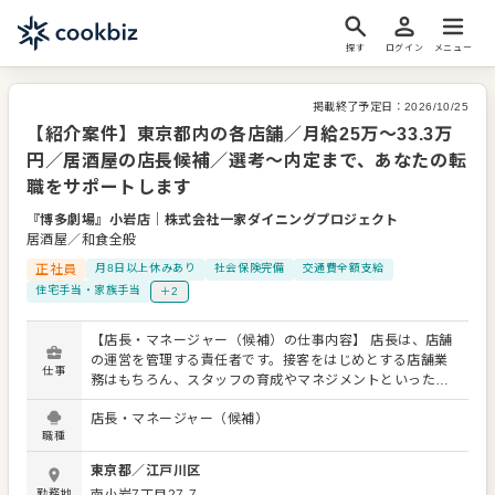
探す
ログイン
メニュー
掲載終了予定日：
2026/10/25
【紹介案件】東京都内の各店舗／月給25万～33.3万
円／居酒屋の店長候補／選考～内定まで、あなたの転
職をサポートします
『博多劇場』小岩店
｜
株式会社一家ダイニングプロジェクト
居酒屋／和食全般
正社員
月8日以上休みあり
社会保険完備
交通費全額支給
住宅手当・家族手当
＋2
【店長・マネージャー（候補）の仕事内容】 店長は、店舗
の運営を管理する責任者です。接客をはじめとする店舗業
仕事
務はもちろん、スタッフの育成やマネジメントといった重
要な役割を担います。メインとなるのは、販促イベントや
店長・マネージャー（候補）
キャンペーンの企画なども含め、売上に繋げていくことで
職種
す。 全体のオペレーション改善などもお任せしますので、
あなたならではのアイデアを積極的に発信してください。
東京都
／
江戸川区
【具体的には…】 ・ホール、キッチンの全体管理 ・予約管
勤務地