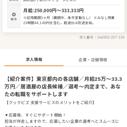
原町田6丁目13-9
ミューズビル1F
理、電話対応 ・接客、サービス全般 ・売上管理、在庫管理
・スタッフの育成やマネジメント、シフト管理 など 入社
月給
:
250,000
円〜
333,333
円
後はスキルに合わせた業務からお任せしますので、徐々に
仕事の幅を広げていきましょう。成長をしっかりサポート
※試用期間3ヶ月（期間中、条件変動なし） ※みなし残業
給与
しますので、経験に関わらず安心してスタートできる環境
23時間44,149円を含む。超過分は別途支給。
です。 ゆくゆくはさらにステップアップなどめざせます。
求人番号：
Job000-207-130
求人情報
企業・店舗情報
【紹介案件】東京都内の各店舗／月給25万～33.3
万円／居酒屋の店長候補／選考～内定まで、あな
たの転職をサポートします
【クックビズ 支援サービスのメリットをご紹介】
▼応募後、すぐにサポート開始！
担当が伴走しますので、応募したい企業の選考へとスムーズに