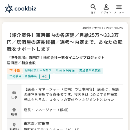
探す
ログイン
メニュー
掲載終了予定日：
2026/10/25
【紹介案件】東京都内の各店舗／月給25万～33.3万
円／居酒屋の店長候補／選考～内定まで、あなたの転
職をサポートします
『博多劇場』町田店
｜
株式会社一家ダイニングプロジェクト
居酒屋／和食全般
正社員
月8日以上休みあり
社会保険完備
交通費全額支給
住宅手当・家族手当
＋2
【店長・マネージャー（候補）の仕事内容】 店長は、店舗
の運営を管理する責任者です。接客をはじめとする店舗業
仕事
務はもちろん、スタッフの育成やマネジメントといった重
要な役割を担います。メインとなるのは、販促イベントや
店長・マネージャー（候補）
キャンペーンの企画なども含め、売上に繋げていくことで
職種
す。 全体のオペレーション改善などもお任せしますので、
あなたならではのアイデアを積極的に発信してください。
東京都
／
町田市
【具体的には…】 ・ホール、キッチンの全体管理 ・予約管
勤務地