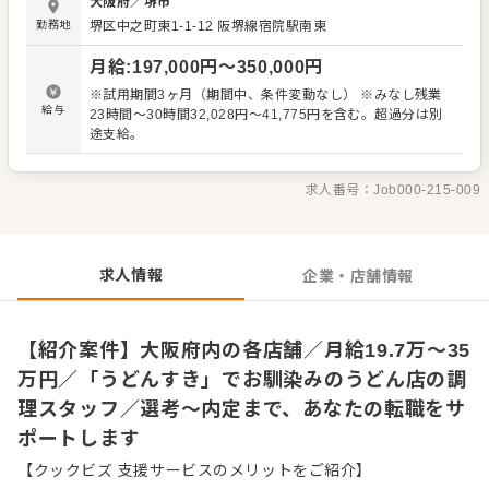
大阪府
／
堺市
付けまでの調理全般 ・仕入れや在庫管理などキッチンの管
勤務地
堺区中之町東1-1-12
阪堺線宿院駅南東
理業務 ・まかないづくり ・後輩スタッフやアルバイトスタ
ッフの教育 ・洗浄や清掃など衛生管理 ・料理長の補助 ・
月給
:
197,000
円〜
350,000
円
新メニュー提案 など 入社後はスキルに合わせた業務からお
任せしますので、徐々に仕事の幅を広げていきましょう。
※試用期間3ヶ月（期間中、条件変動なし） ※みなし残業
成長をしっかりサポートしますので、経験に関わらず安心
給与
23時間～30時間32,028円～41,775円を含む。超過分は別
してスタートできる環境です。 ゆくゆくはステップアップ
途支給。
などもめざせます。
求人番号：
Job000-215-009
求人情報
企業・店舗情報
【紹介案件】大阪府内の各店舗／月給19.7万～35
万円／「うどんすき」でお馴染みのうどん店の調
理スタッフ／選考～内定まで、あなたの転職をサ
ポートします
【クックビズ 支援サービスのメリットをご紹介】