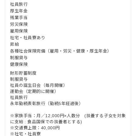
社員旅行
厚生年金
残業手当
労災保険
雇用保険
社宅・社員寮あり
昇給
各種社会保険完備（雇用・労災・健康・厚生年金）
制服貸与
健康保険
財形貯蓄制度
制服貸与
社員の誕生日会（毎月開催）
運動会（定期的に開催）
社員旅行
永年勤続表彰旅行（勤続5年経過後）
※家族手当：月／12,000円×人数分 (扶養する子女を対象
に支給 : 食品国保での扶養者とする)
※交通費上限：40,000円
※社宅・社員寮