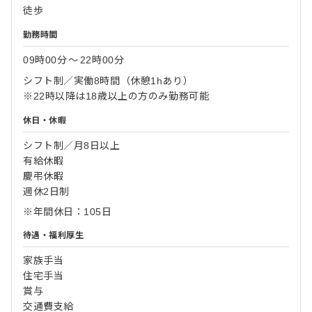
徒歩
勤務時間
09時00分
〜
22時00分
シフト制／実働8時間（休憩1hあり）
※22時以降は18歳以上の方のみ勤務可能
休日・休暇
シフト制／月8日以上
有給休暇
慶弔休暇
週休2日制
※年間休日：105日
待遇・福利厚生
家族手当
住宅手当
賞与
交通費支給