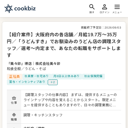
探す
ログイン
メニュー
掲載終了予定日：
2026/09/03
【紹介案件】大阪府内の各店舗／月給19.7万～35万
円／「うどんすき」でお馴染みのうどん店の調理スタ
ッフ／選考～内定まで、あなたの転職をサポートしま
す
『美々卯』堺店
｜
株式会社美々卯
和食全般／うどん・そば
正社員
社員寮・社宅あり
月8日以上休みあり
社会保険完備
賞与・インセンティブあり
＋2
【調理スタッフの仕事内容】 まずは、提供するメニューの
ラインナップや内容を覚えることからスタート。限定メニ
仕事
ューを提供することもありますので、日々の調理業務に加
え、さまざまなスキルを活かしたり、習得できたりもしま
調理・キッチンスタッフ
す。 メニューの提案も可能です。ぜひアイデアを発信して
職種
ください。よりよいお店づくりのためのオペレーション改
善なども大歓迎です。 【具体的には…】 ・仕込みから盛り