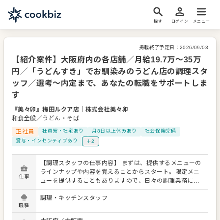
探す
ログイン
メニュー
掲載終了予定日：
2026/09/03
【紹介案件】大阪府内の各店舗／月給19.7万～35万
円／「うどんすき」でお馴染みのうどん店の調理スタ
ッフ／選考～内定まで、あなたの転職をサポートしま
す
『美々卯』梅田ルクア店
｜
株式会社美々卯
和食全般／うどん・そば
正社員
社員寮・社宅あり
月8日以上休みあり
社会保険完備
賞与・インセンティブあり
＋2
【調理スタッフの仕事内容】 まずは、提供するメニューの
ラインナップや内容を覚えることからスタート。限定メニ
仕事
ューを提供することもありますので、日々の調理業務に加
え、さまざまなスキルを活かしたり、習得できたりもしま
調理・キッチンスタッフ
す。 メニューの提案も可能です。ぜひアイデアを発信して
職種
ください。よりよいお店づくりのためのオペレーション改
善なども大歓迎です。 【具体的には…】 ・仕込みから盛り