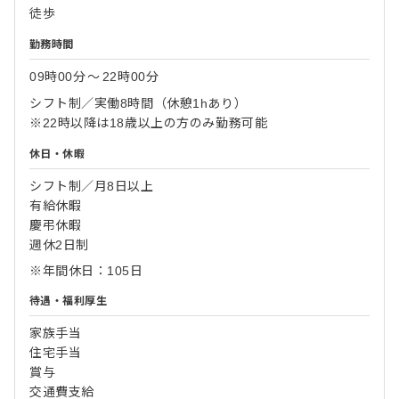
徒歩
勤務時間
09時00分
〜
22時00分
シフト制／実働8時間（休憩1hあり）
※22時以降は18歳以上の方のみ勤務可能
休日・休暇
シフト制／月8日以上
有給休暇
慶弔休暇
週休2日制
※年間休日：105日
待遇・福利厚生
家族手当
住宅手当
賞与
交通費支給