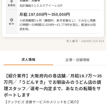
大阪府
／
大阪市
付けまでの調理全般 ・仕入れや在庫管理などキッチンの管
勤務地
北区梅田3-1-3
ルクアイーレ10F
理業務 ・まかないづくり ・後輩スタッフやアルバイトスタ
ッフの教育 ・洗浄や清掃など衛生管理 ・料理長の補助 ・
月給
:
197,000
円〜
350,000
円
新メニュー提案 など 入社後はスキルに合わせた業務からお
任せしますので、徐々に仕事の幅を広げていきましょう。
※試用期間3ヶ月（期間中、条件変動なし） ※みなし残業
成長をしっかりサポートしますので、経験に関わらず安心
給与
23時間～30時間32,028円～41,775円を含む。超過分は別
してスタートできる環境です。 ゆくゆくはステップアップ
途支給。
などもめざせます。
求人番号：
Job000-215-014
求人情報
企業・店舗情報
【紹介案件】大阪府内の各店舗／月給19.7万～35
万円／「うどんすき」でお馴染みのうどん店の調
理スタッフ／選考～内定まで、あなたの転職をサ
ポートします
【クックビズ 支援サービスのメリットをご紹介】