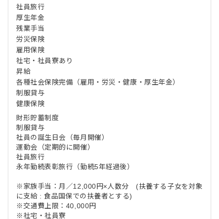
社員旅行
厚生年金
残業手当
労災保険
雇用保険
社宅・社員寮あり
昇給
各種社会保険完備（雇用・労災・健康・厚生年金）
制服貸与
健康保険
財形貯蓄制度
制服貸与
社員の誕生日会（毎月開催）
運動会（定期的に開催）
社員旅行
永年勤続表彰旅行（勤続5年経過後）
※家族手当：月／12,000円×人数分 (扶養する子女を対象
に支給 : 食品国保での扶養者とする)
※交通費上限：40,000円
※社宅・社員寮