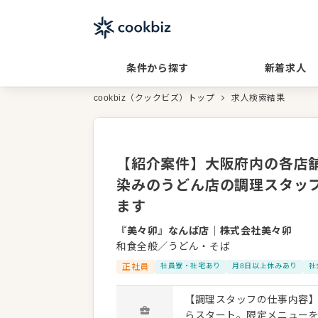
条件から探す
新着求人
cookbiz（クックビズ）トップ
求人検索結果
【紹介案件】大阪府内の各店舗
染みのうどん店の調理スタッ
ます
『美々卯』なんば店
｜
株式会社美々卯
和食全般／うどん・そば
正社員
社員寮・社宅あり
月8日以上休みあり
社
【調理スタッフの仕事内容】
らスタート。限定メニュー