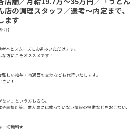
店舗／月給19.7万～35万円／「うどん
ん店の調理スタッフ／選考～内定まで、
します
紹介】
選考へとスムーズにお進みいただけます。
んな方にこそオススメです！
は難しい給与・待遇面の交渉なども代行いたします。
ださい！
がない…という方も安心。
成や面接対策、求人票には載っていない情報の提供などをおこない、
は一切無料★