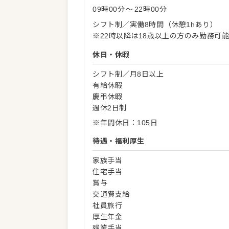
09時00分
〜
22時00分
シフト制／実働8時間（休憩1hあり）
※22時以降は18歳以上の方のみ勤務可
休日・休暇
シフト制／月8日以上
有給休暇
慶弔休暇
週休2日制
※年間休日：105日
待遇・福利厚生
家族手当
住宅手当
賞与
交通費支給
社員旅行
厚生年金
残業手当