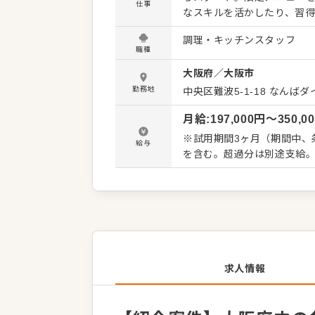
仕事
なスキルを活かしたり、習得
発信してください。よりよい
調理・キッチンスタッフ
体的には…】 ・仕込みから
職種
務 ・まかないづくり ・後
大阪府
／
大阪市
・料理長の補助 ・新メニュー提案 など 入社後はスキルに合わ
で、徐々に仕事の幅を広げ
勤務地
中央区難波5-1-18
なんばダ
ず安心してスタートできる環
月給
:
197,000
円〜
350,0
※試用期間3ヶ月（期間中、条件
給与
を含む。超過分は別途支給
求人情報