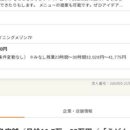
できたりもします。 メニューの提案も可能です。ぜひアイデアを
お店づくりのためのオペレーション改善なども大歓迎です。 【具
盛り付けまでの調理全般 ・仕入れや在庫管理などキッチンの管理業
輩スタッフやアルバイトスタッフの教育 ・洗浄や清掃など衛生管理
せた業務からお任せしますの
ていきましょう。成長をしっかりサポートしますので、経験に関わら
イニングメゾン7F
境です。 ゆくゆくはステップアップなどもめざせます。
00
円
変動なし） ※みなし残業23時間～30時間32,028円～41,775円
。
求人番号：
Job000-21
企業・店舗情報