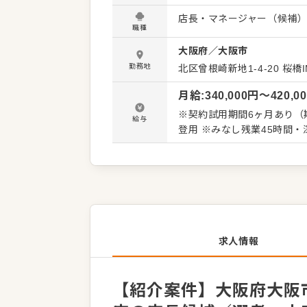
くことです。 全体のオペレ
店長・マネージャー（候補
を積極的に発信してください。 【具体的には…】 ・ホール、キッチンの全体管理
職種
理、電話対応 ・接客、サー
大阪府
／
大阪市
ト、シフト管理 など 入社後はスキルに合わせた業務からお任せしますので、徐々に仕事の幅
を広げていきましょう。成
勤務地
北区曾根崎新地1-4-20
桜橋I
トできる環境です。 ゆくゆ
月給
:
340,000
円〜
420,0
※契約試用期間6ヶ月あり（
給与
登用 ※みなし残業45時間・深
求人情報
【紹介案件】大阪府大阪市