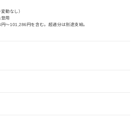
件変動なし）
員登用
94円～101,286円を含む。超過分は別途支給。