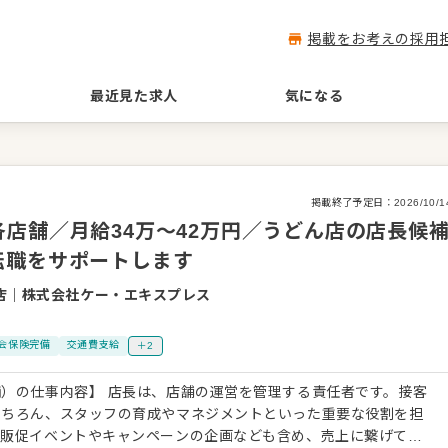
掲載をお考えの採用
最近見た求人
気になる
掲載終了予定日：
2026/10/1
店舗／月給34万～42万円／うどん店の店長候
転職をサポートします
店
｜
株式会社ケー・エキスプレス
会保険完備
交通費支給
＋2
）の仕事内容】 店長は、店舗の運営を管理する責任者です。接客
もちろん、スタッフの育成やマネジメントといった重要な役割を担
、販促イベントやキャンペーンの企画なども含め、売上に繋げてい