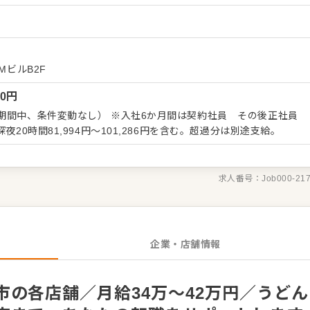
ーション改善などもお任せしますので、あなたならではのアイデア
）
 ・予約管
ビス全般 ・売上管理、在庫管理 ・スタッフの育成やマネジメン
長をしっかりサポートしますので、経験に関わらず安心してスター
MビルB2F
くはさらにステップアップなどめざせます。
00
円
期間中、条件変動なし） ※入社6か月間は契約社員 その後正社員
夜20時間81,994円～101,286円を含む。超過分は別途支給。
求人番号：
Job000-21
企業・店舗情報
の各店舗／月給34万～42万円／うどん