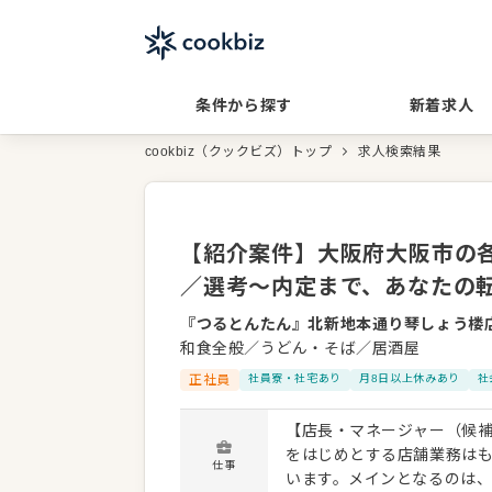
条件から探す
新着求人
cookbiz（クックビズ）トップ
求人検索結果
【紹介案件】大阪府大阪市の各
／選考～内定まで、あなたの
『つるとんたん』北新地本通り琴しょう楼
和食全般／うどん・そば／居酒屋
正社員
社員寮・社宅あり
月8日以上休みあり
社
【店長・マネージャー（候補
をはじめとする店舗業務は
仕事
います。メインとなるのは