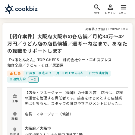
探す
ログイン
メニュー
掲載終了予定日：
2026/10/14
【紹介案件】大阪府大阪市の各店舗／月給34万～42
万円／うどん店の店長候補／選考～内定まで、あなた
の転職をサポートします
『つるとんたん』TOP CHEFS
｜
株式会社ケー・エキスプレス
和食全般／うどん・そば／居酒屋
正社員
社員寮・社宅あり
月8日以上休みあり
社会保険完備
交通費支給
＋2
【店長・マネージャー（候補）の仕事内容】 店長は、店舗
の運営を管理する責任者です。接客をはじめとする店舗業
仕事
務はもちろん、スタッフの育成やマネジメントといった重
要な役割を担います。メインとなるのは、販促イベントや
店長・マネージャー（候補）
キャンペーンの企画なども含め、売上に繋げていくことで
職種
す。 全体のオペレーション改善などもお任せしますので、
あなたならではのアイデアを積極的に発信してください。
大阪府
／
大阪市
【具体的には…】 ・ホール、キッチンの全体管理 ・予約管
勤務地