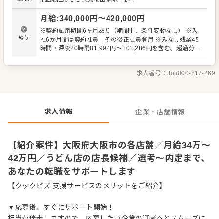
北区梅田3-1-1
大丸梅田店地下2階
理、電話対応 ・接客、サービス全般 ・売上管理、在庫管理
・スタッフの育成やマネジメント、シフト管理 など 入社
月給
:
340,000
円〜
420,000
円
後はスキルに合わせた業務からお任せしますので、徐々に
仕事の幅を広げていきましょう。成長をしっかりサポート
※契約試用期間6ヶ月あり（期間中、条件変動なし） ※入
しますので、経験に関わらず安心してスタートできる環境
給与
社6か月間は契約社員 その後正社員登用 ※みなし残業45
です。 ゆくゆくはさらにステップアップなどめざせます。
時間・深夜20時間81,994円～101,286円を含む。超過分は
別途支給。
求人番号：
Job000-217-269
求人情報
企業・店舗情報
【紹介案件】大阪府大阪市の各店舗／月給34万～
42万円／うどん店の店長候補／選考～内定まで、
あなたの転職をサポートします
【クックビズ 支援サービスのメリットをご紹介】
▼応募後、すぐにサポート開始！
担当が伴走しますので、応募したい企業の選考へとスムーズに