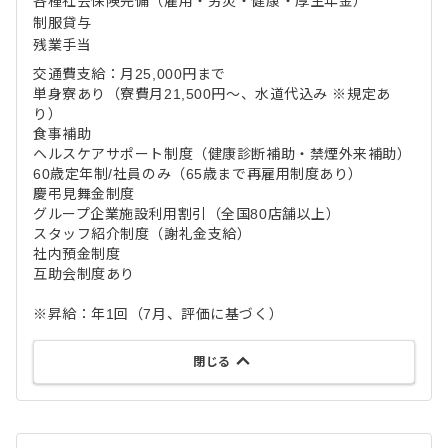
各種社会保険完備（雇用・労災・健康・厚生年金）
制服貸与
残業手当
交通費支給：月25,000円まで
単身寮あり（寮費月21,500円～、水道代込み ※規定あ
り）
食事補助
ヘルスケアサポート制度（健康診断補助・禁煙外来補助）
60歳定年制/社員のみ（65歳まで再雇用制度あり）
慶弔見舞金制度
グループ企業施設利用割引（全国80店舗以上）
スタッフ紹介制度（謝礼金支給）
社内預金制度
互助会制度あり
※昇給：年1回（7月、評価に基づく）
閉じる