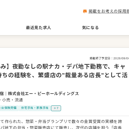
掲載をお考えの採用
最近見た求人
気になる
掲載終了予定日：
2026/09/0
休み】夜勤なしの駅ナカ・デパ地下勤務で、キャ
ちの経験を、繁盛店の”裁量ある店長”として活
新宿
｜
株式会社エー・ピーホールディングス
・小売・流通
社会保険完備
住宅手当・家族手当
＋7
にて作られた、惣菜・弁当グランプリで数々の金賞受賞の実績を誇
デパ地下の弁当・惣菜販売店にて販売し、次代の店舗を担う「店長