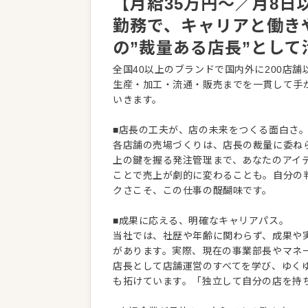
【月給35万円〜／月8
勤務で、キャリアと働き
の”裁量ある店長”として
全国40以上のブランドで国内外に200店
生産・加工・流通・販売までを一貫して手
いきます。
■店長の工夫が、店の未来をつくる面白さ
各店舗の売場づくりは、店長の裁量に委ね
上の鍵を握る発注管理まで、あなたのアイ
ことで売上が劇的に変わることも。自分の
クさこそ、この仕事の醍醐味です。
■成果に応える、明確なキャリアパス。
当社では、社歴や年齢に関わらず、成果や
があります。実際、現在の事業部長やマネ
店長として店舗運営のすべてを学び、ゆく
も拓けています。「独立して自分の店を持