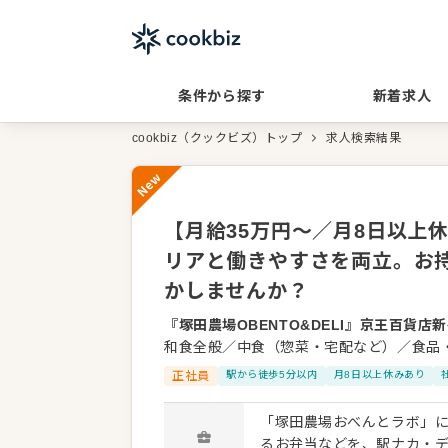
条件から探す
新着求人
cookbiz（クックビズ）トップ
求人検索結果
New
【月給35万円〜／月8日以上
リアと働きやすさを両立。お持
かしませんか？
『塚田農場OBENTO&DELI』京王百貨店
和食全般／中食（惣菜・宅配など）／食品
正社員
駅から徒歩5分以内
月8日以上休みあり
「塚田農場おべんとラボ」
るお弁当などを、駅ナカ・