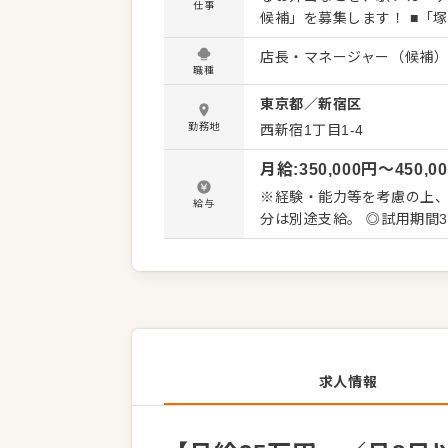
仕事
候補」を募集します！ ■「塚田農場」ブランドの弁当事業！ 各施設内に入っている全店舗と
も、それぞれの施設内で売
店長・マネージャー（候補
の生産者様が想いを込めて
職種
様へお届けすること。心か
東京都
／
新宿区
を持つことができます。 ■入社後はまず、接客やレジ対応、お弁当の盛り付けといった基本業務
からスタート！ その後、徐
勤務地
西新宿1丁目1-4
を引く商品陳列やPOP作成
月給
:
350,000
円〜
450,0
タッフの採用・育成、シフト管理など
店長に与えられる裁量の大き
※経験・能力等を考慮の上、
給与
のか。その一つひとつの判
分は別途支給。
を動かしているという手応
ら、より深く経営の視点を
い。
求人情報