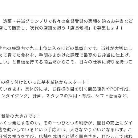
、惣菜・弁当グランプリで数々の金賞受賞の実績を誇るお弁当など
店にて販売し、次代の店舗を担う「店長候補」を募集します！
ぞれの施設内で売上上位に入るほどの繁盛店です。当社が大切にし
めて育てた食材を、手間ひまかけた調理で最高のお弁当に仕上げ、
しい」と自信を持てる商品だからこそ、日々の仕事に誇りを持つこ
当の盛り付けといった基本業務からスタート！
ていきます。具体的には、お客様の目を引く商品陳列やPOP作成、
ャンダイジング）計画、スタッフの採用・育成、シフト管理など、
る裁量の大きさです！
いくつ発注するのか。その一つひとつの判断が、翌日の売上にダイ
店を動かしているという手応えは、大きなやりがいとなるはず。こ
経営の視点を学び、店舗を成功へと導く面白さを、ぜひここで味わ