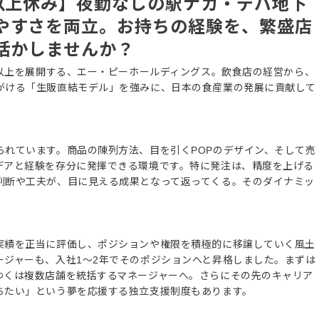
日以上休み】夜勤なしの駅ナカ・デパ地下
やすさを両立。お持ちの経験を、繁盛店
活かしませんか？
舗以上を展開する、エー・ピーホールディングス。飲食店の経営から、
がける「生販直結モデル」を強みに、日本の食産業の発展に貢献して
。
られています。商品の陳列方法、目を引くPOPのデザイン、そして売
デアと経験を存分に発揮できる環境です。特に発注は、精度を上げる
判断や工夫が、目に見える成果となって返ってくる。そのダイナミッ
実績を正当に評価し、ポジションや権限を積極的に移譲していく風土
ージャーも、入社1〜2年でそのポジションへと昇格しました。まずは
ゆくは複数店舗を統括するマネージャーへ。さらにその先のキャリア
ちたい」という夢を応援する独立支援制度もあります。