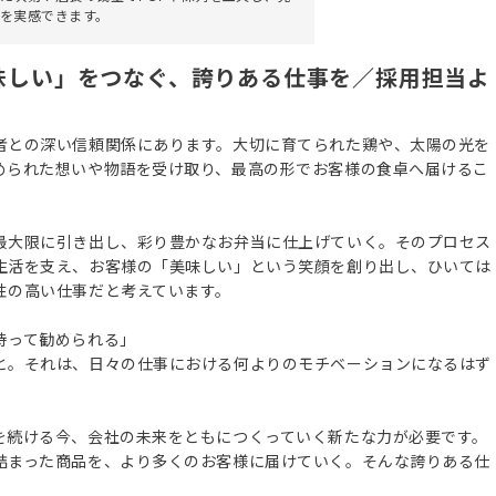
を実感できます。
味しい」をつなぐ、誇りある仕事を／採用担当よ
者との深い信頼関係にあります。大切に育てられた鶏や、太陽の光を
められた想いや物語を受け取り、最高の形でお客様の食卓へ届けるこ
最大限に引き出し、彩り豊かなお弁当に仕上げていく。そのプロセス
生活を支え、お客様の「美味しい」という笑顔を創り出し、ひいては
性の高い仕事だと考えています。
持って勧められる」
と。それは、日々の仕事における何よりのモチベーションになるはず
を続ける今、会社の未来をともにつくっていく新たな力が必要です。
詰まった商品を、より多くのお客様に届けていく。そんな誇りある仕