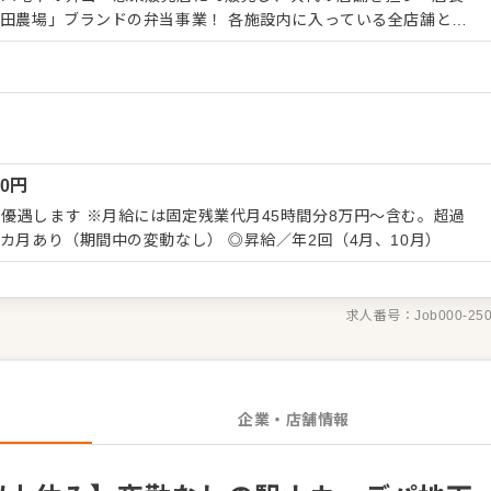
上上位に入るほどの繁盛店です。当社が大切にしているのは、全国
）
育てた食材を、手間ひまかけた調理で最高のお弁当に仕上げ、お客
ら「美味しい」と自信を持てる商品だからこそ、日々の仕事に誇り
々に店舗運営全般をお任せしていきます。具体的には、お客様の目
、売上を左右する発注管理、MD（マーチャンダイジング）計画、ス
00
円
、その範囲は多岐にわたります。 ■この仕事の面白さは、
さです！ 例えば、どの商品を、どのように見せ、いくつ発注する
優遇します ※月給には固定残業代月45時間分8万円～含む。超過
断が、翌日の売上にダイレクトに反映されます。自分の手で繁盛店
 ◎試用期間3カ月あり（期間中の変動なし） ◎昇給／年2回（4月、10月）
えは、大きなやりがいとなるはず。これまでの経験を活かしなが
学び、店舗を成功へと導く面白さを、ぜひここで味わってくださ
求人番号：
Job000-25
企業・店舗情報