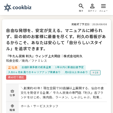
探す
ログイン
メニュー
掲載終了予定日：
2026/08/08
自由な発想を、安定が支える。マニュアルに縛られ
ず、目の前のお客様に最善を尽くす。利久の看板があ
るからこそ、あなたは安心して「自分らしいスタイ
ル」を追求できます。
『牛たん炭焼 利久』ウィング上大岡店
｜
株式会社利久
和食全般／焼肉／ファミレス
正社員
出店計画多数の成長企業
1年以内に新店出店予定
入社6ヶ月未満でのキャリアアップ実績あり
月8日以上休みあり
＋19
締め切り間近
＼創業約40年！現在全国で90店舗以上展開する、仙台の食
文化を発信する企業／ 牛たん炭焼の専門店『利久』各ブラ
仕事
ンドをはじめ、焼肉店、ラーメン、しゃぶしゃぶ、和菓
子、ベーカリーカフェなど、新業態も積極展開する『株式
ホール・サービススタッフ
会社利久』。 仙台の牛タンを手掛ける企業としてブランド
職種
価値も規模もトップクラスである当社のさらなる発展のた