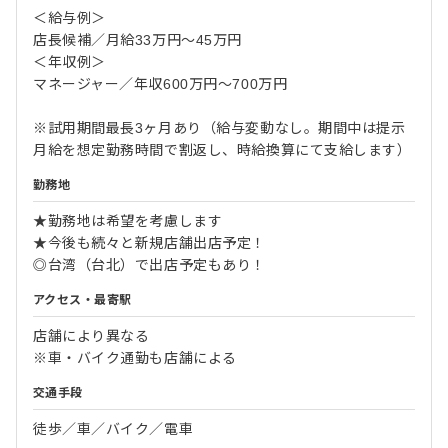
＜給与例＞
店長候補／月給33万円～45万円
＜年収例＞
マネージャー／年収600万円～700万円
※試用期間最長3ヶ月あり（給与変動なし。期間中は提示
月給を想定勤務時間で割返し、時給換算にて支給します）
勤務地
★勤務地は希望を考慮します
★今後も続々と新規店舗出店予定！
◎台湾（台北）で出店予定もあり！
アクセス・最寄駅
店舗により異なる
※車・バイク通勤も店舗による
交通手段
徒歩／車／バイク／電車