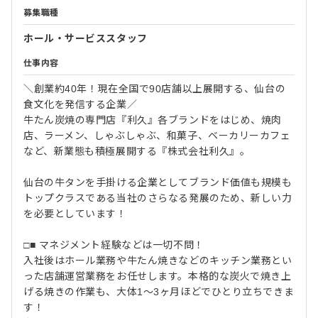
募集職種
ホール・サービススタッフ
仕事内容
＼創業約40年！現在全国で90店舗以上展開する、仙台の
食文化を発信する企業／
牛たん炭焼の専門店『利久』各ブランドをはじめ、焼肉
店、ラーメン、しゃぶしゃぶ、和菓子、ベーカリーカフェ
など、新業態も積極展開する『株式会社利久』。
仙台の牛タンを手掛ける企業としてブランド価値も規模も
トップクラスである当社のさらなる発展のため、新しい力
を必要としています！
□■ マネジメント経験などは一切不問！
入社後はホール業務や牛たん焼きなどのキッチン業務とい
った店舗運営業務をお任せします。本格的な炭火で焼き上
げる焼きの作業も、大体1～3ヶ月ほどでひとり立ちできま
す！