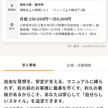
め、新しい力を必要としています！ □■ マネジメント経験な
神奈川県
／
横浜市
どは一切不問！ 入社後はホール業務や牛たん焼きなどのキ
勤務地
港南区上大岡西1-6-1
ウィング上大岡地下1階
ッチン業務といった店舗運営業務をお任せします。本格的
な炭火で焼き上げる焼きの作業も、大体1～3ヶ月ほどでひ
月給
:
250,000
円〜
350,000
円
とり立ちできます！ 先輩によるマンツーマンのOJTからス
タートしますので、ご安心ください。数多くの未経験者が
◎昇給年1回 ◎賞与年2回 ◎残業代別途支給 ＜給与例＞ 店
成長していった実績もありますし、仙台といえば・牛たん
給与
長候補／月給33万円～45万円 ＜年収例＞ マネージャー／
といえば利久と、ブランドとして日本になじんでいるから
年収600万円～700万円 ※試用期間最長3ヶ月あり（給与変
こそのやりやすさをきっと感じていただけるはず◎ 将来的
動なし。期間中は提示月給を想定勤務時間で割返し、時給
にどちらかに特化した働き方も可能ですので、ぜひお気軽
換算にて支給します）
にご相談ください。 □■ 個性こそを大事にします 全国に展
求人番号：
Job000-253-814
開する企業ですが、チェーン店のようにかっちりとしたマ
ニュアルは用意していません。すべて決められた対応をす
るのではなく、個人でどうすればもっといいか、どうすれ
ばお客様に喜んでもらえるかに特化した対応が可能！ また
求人情報
企業・店舗情報
マネジメントラインに進まず、ずっと現場で活躍する道も
ございます。
自由な発想を、安定が支える。マニュアルに縛ら
れず、目の前のお客様に最善を尽くす。利久の看
板があるからこそ、あなたは安心して「自分らし
いスタイル」を追求できます。