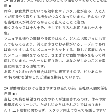
□■ 古き良き、人が対応するからこその温もりやおもてなしを提
供 ■□
昨今、飲食業界においても効率化やデジタル化が進み、人と人
とが直接やり取りする機会が少なくなっています。そんな中で
も当社は人が対応するからこそ出来ることに注力。
働くスタッフは十人十色、そしてもちろんお客さまも十人十
色。
マニュアル通りの調理や接客ではなく、どんなお客さまにも喜
んでもらえるよう、例えば小さなお子様がいるテーブルであれ
ば食べやすいようにメニューをカットする、新しく客層に合っ
たメニュー開発をするなど、さまざまな個性や強みをもって対
応しています。一人一人に寄り添い、あなたがしたいことを素
直に実現できる環境です。
お客さまと触れ合う機会は非常に豊富ですので、ぜひあなた
の”持ち味”を活かしたご活躍を期待しています。
□■ 労働環境における働きやすさは当たり前。当社は人間関係も
自慢 ■□
当社に転職を希望される方の多くが注目されるのは、休みや労
働環境のクリーンさ。ただし私たちはそれだけではありませ
ん！ 上下左右に関わらず、スタッフ同士でなんでも話しやすい