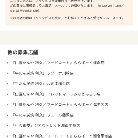
こちらの求人は、クックビズが企業の採用代行を行います。
ご応募後は事務局よりお電話・メールにて連絡いたします。（0120-26-7168／
rpo-all@cookbiz.jp）
※お電話の際は「クックビズを見た」とお伝えくださると受付がスムーズです。
他の募集店舗
『仙臺たんや 利久／フードコート』ららぽーと横浜店
『牛たん炭焼 利久』ラゾーナ川崎店
『牛たん炭焼 利久』ルミネ横浜店
『仙臺たんや 利久』コレットマーレみなとみらい店
『仙臺たんや 利久／フードコート』ららぽーと海老名店
『牛たん炭焼 利久』リエール藤沢店
『利久食堂』ジアウトレット湘南平塚店
『仙臺たんや 利久／フードコート』ららぽーと湘南平塚店