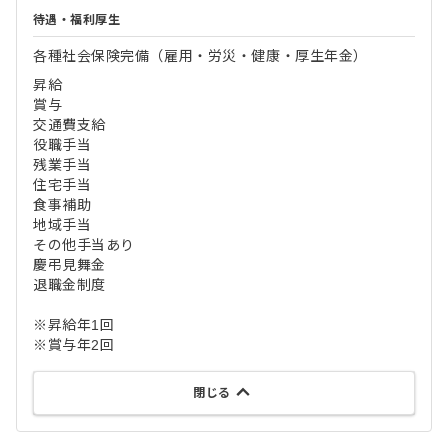
待遇・福利厚生
各種社会保険完備（雇用・労災・健康・厚生年金）
昇給
賞与
交通費支給
役職手当
残業手当
住宅手当
食事補助
地域手当
その他手当あり
慶弔見舞金
退職金制度
※昇給年1回
※賞与年2回
閉じる