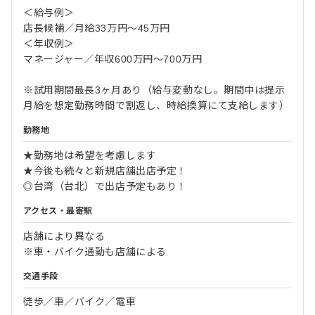
＜給与例＞
店長候補／月給33万円～45万円
＜年収例＞
マネージャー／年収600万円～700万円
※試用期間最長3ヶ月あり（給与変動なし。期間中は提示
月給を想定勤務時間で割返し、時給換算にて支給します）
勤務地
★勤務地は希望を考慮します
★今後も続々と新規店舗出店予定！
◎台湾（台北）で出店予定もあり！
アクセス・最寄駅
店舗により異なる
※車・バイク通勤も店舗による
交通手段
徒歩／車／バイク／電車