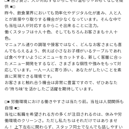
□■ 古き良き、人が対応するからこその温もりやおもてなしを提
供 ■□
昨今、飲食業界においても効率化やデジタル化が進み、人と人
とが直接やり取りする機会が少なくなっています。そんな中で
も当社は人が対応するからこそ出来ることに注力。
働くスタッフは十人十色、そしてもちろんお客さまも十人十
色。
マニュアル通りの調理や接客ではなく、どんなお客さまにも喜
んでもらえるよう、例えば小さなお子様がいるテーブルであれ
ば食べやすいようにメニューをカットする、新しく客層に合っ
たメニュー開発をするなど、さまざまな個性や強みをもって対
応しています。一人一人に寄り添い、あなたがしたいことを素
直に実現できる環境です。
お客さまと触れ合う機会は非常に豊富ですので、ぜひあなた
の”持ち味”を活かしたご活躍を期待しています。
□■ 労働環境における働きやすさは当たり前。当社は人間関係も
自慢 ■□
当社に転職を希望される方の多くが注目されるのは、休みや労
働環境のクリーンさ。ただし私たちはそれだけではありませ
ん！ 上下左右に関わらず、スタッフ同士でなんでも話しやすい