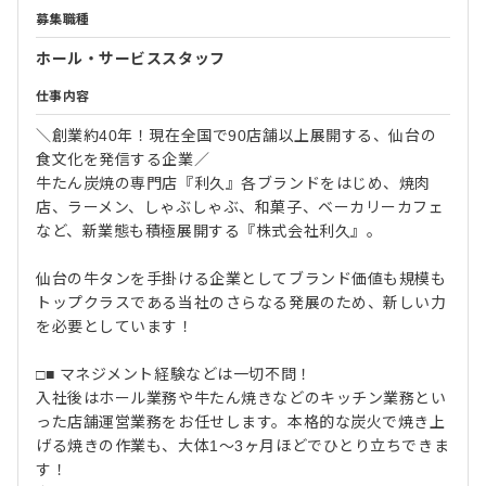
募集職種
ホール・サービススタッフ
仕事内容
＼創業約40年！現在全国で90店舗以上展開する、仙台の
食文化を発信する企業／
牛たん炭焼の専門店『利久』各ブランドをはじめ、焼肉
店、ラーメン、しゃぶしゃぶ、和菓子、ベーカリーカフェ
など、新業態も積極展開する『株式会社利久』。
仙台の牛タンを手掛ける企業としてブランド価値も規模も
トップクラスである当社のさらなる発展のため、新しい力
を必要としています！
□■ マネジメント経験などは一切不問！
入社後はホール業務や牛たん焼きなどのキッチン業務とい
った店舗運営業務をお任せします。本格的な炭火で焼き上
げる焼きの作業も、大体1～3ヶ月ほどでひとり立ちできま
す！