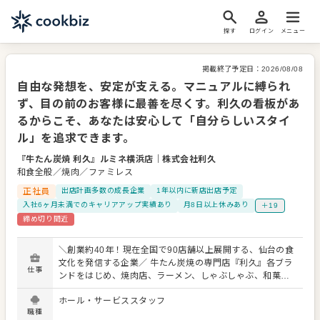
探す
ログイン
メニュー
掲載終了予定日：
2026/08/08
自由な発想を、安定が支える。マニュアルに縛られ
ず、目の前のお客様に最善を尽くす。利久の看板があ
るからこそ、あなたは安心して「自分らしいスタイ
ル」を追求できます。
『牛たん炭焼 利久』ルミネ横浜店
｜
株式会社利久
和食全般／焼肉／ファミレス
正社員
出店計画多数の成長企業
1年以内に新店出店予定
入社6ヶ月未満でのキャリアアップ実績あり
月8日以上休みあり
＋19
締め切り間近
＼創業約40年！現在全国で90店舗以上展開する、仙台の食
文化を発信する企業／ 牛たん炭焼の専門店『利久』各ブラ
仕事
ンドをはじめ、焼肉店、ラーメン、しゃぶしゃぶ、和菓
子、ベーカリーカフェなど、新業態も積極展開する『株式
ホール・サービススタッフ
会社利久』。 仙台の牛タンを手掛ける企業としてブランド
職種
価値も規模もトップクラスである当社のさらなる発展のた