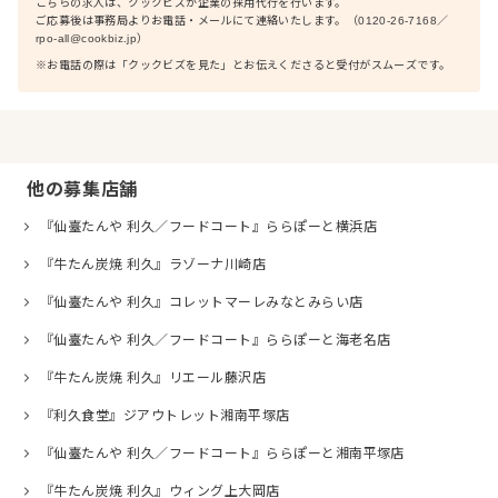
こちらの求人は、クックビズが企業の採用代行を行います。
ご応募後は事務局よりお電話・メールにて連絡いたします。（0120-26-7168／
rpo-all@cookbiz.jp）
※お電話の際は「クックビズを見た」とお伝えくださると受付がスムーズです。
他の募集店舗
『仙臺たんや 利久／フードコート』ららぽーと横浜店
『牛たん炭焼 利久』ラゾーナ川崎店
『仙臺たんや 利久』コレットマーレみなとみらい店
『仙臺たんや 利久／フードコート』ららぽーと海老名店
『牛たん炭焼 利久』リエール藤沢店
『利久食堂』ジアウトレット湘南平塚店
『仙臺たんや 利久／フードコート』ららぽーと湘南平塚店
『牛たん炭焼 利久』ウィング上大岡店