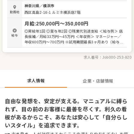
め、新しい力を必要としています！ □■ マネジメント経験な
神奈川県
／
横浜市
どは一切不問！ 入社後はホール業務や牛たん焼きなどのキ
勤務地
西区高島2-16-1
ルミネ横浜店7階
ッチン業務といった店舗運営業務をお任せします。本格的
な炭火で焼き上げる焼きの作業も、大体1～3ヶ月ほどでひ
月給
:
250,000
円〜
350,000
円
とり立ちできます！ 先輩によるマンツーマンのOJTからス
タートしますので、ご安心ください。数多くの未経験者が
◎昇給年1回 ◎賞与年2回 ◎残業代別途支給 ＜給与例＞ 店
成長していった実績もありますし、仙台といえば・牛たん
給与
長候補／月給33万円～45万円 ＜年収例＞ マネージャー／
といえば利久と、ブランドとして日本になじんでいるから
年収600万円～700万円 ※試用期間最長3ヶ月あり（給与変
こそのやりやすさをきっと感じていただけるはず◎ 将来的
動なし。期間中は提示月給を想定勤務時間で割返し、時給
にどちらかに特化した働き方も可能ですので、ぜひお気軽
換算にて支給します）
にご相談ください。 □■ 個性こそを大事にします 全国に展
求人番号：
Job000-253-820
開する企業ですが、チェーン店のようにかっちりとしたマ
ニュアルは用意していません。すべて決められた対応をす
るのではなく、個人でどうすればもっといいか、どうすれ
ばお客様に喜んでもらえるかに特化した対応が可能！ また
求人情報
企業・店舗情報
マネジメントラインに進まず、ずっと現場で活躍する道も
ございます。
自由な発想を、安定が支える。マニュアルに縛ら
れず、目の前のお客様に最善を尽くす。利久の看
板があるからこそ、あなたは安心して「自分らし
いスタイル」を追求できます。