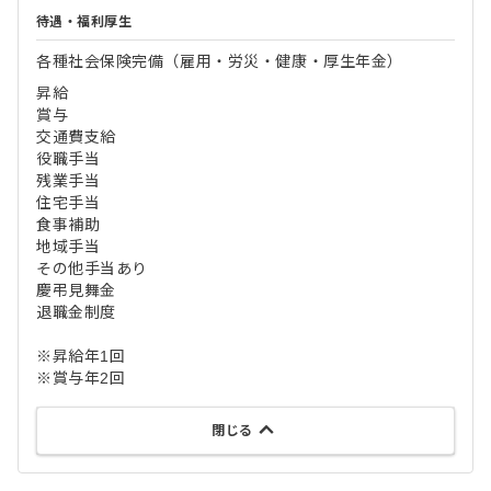
待遇・福利厚生
各種社会保険完備（雇用・労災・健康・厚生年金）
昇給
賞与
交通費支給
役職手当
残業手当
住宅手当
食事補助
地域手当
その他手当あり
慶弔見舞金
退職金制度
※昇給年1回
※賞与年2回
閉じる