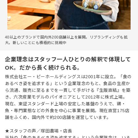
40以上のブランドで国内外200店舗以上を展開。リブランディングも拡
大。新しいことにも積極的に挑戦中
企業理念はスタッフ一人ひとりの解釈で体現して
OK。だから長く続けられる。
株式会社エー・ピーホールディングスは2001年に設立。「食の
あるべき姿を追求する」という企業理念のもと、食品の生産か
ら流通、販売に至るまでを一貫して手がける『生販直結』を築
き、六次産業モデルのパイオニアとして2012年に株式上場。
現在、東証スタンダード上場の安定した基盤のうえで、鶏・
魚・専門業態などの外食を中心に事業を展開。現在直営175店
舗をふくめ、国内外で約200店舗を運営しています。
★スタッフの声／塚田農場・店長
当社の「食のあるべき姿を追求する」という企業理念は、いろ