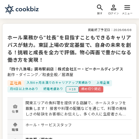
探す
ログイン
メニュー
掲載終了予定日：
2026/08/08
ホール業務から“社長”を目指すこともできるキャリア
パスが魅力。東証上場の安定基盤で、自身の未来を創
る！挑戦と成長を全力で評価。物心両面で豊かになる
働き方を実現！
『四十八漁場』調布駅前店
｜
株式会社エー・ピーホールディングス
創作・ダイニング／和食全般／居酒屋
正社員
入社6ヶ月未満でのキャリアアップ実績あり
上場企業
月8日以上休みあり
終電考慮あり
締め切り間近
＋16
関東エリアの魚料理を提供する店舗で、ホールスタッフを
募集します！ 接客や料理の配膳などを通じて、料理の美味
仕事
しさの秘訣をお客様にお伝えし、多くの人に生産者さんの
想いを届けるお仕事です。 ■体験型の店舗を展開 株式会社
ホール・サービススタッフ
エー・ピーホールディングスは、食の未来を広げるフード
職種
クリエイター集団「FOOD CREATIVE FIRM」を目指して
います。 胃袋を満たすためだけの目的型店舗ではなく、サ