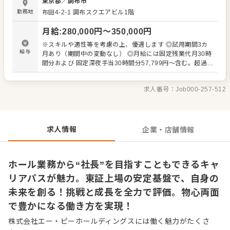
東京都
／
調布市
ービスや空間、さらに料理の素材についてのストーリー性
勤務地
布田4-2-1
調布スクエアビル1階
などをそこにプラスし、お腹を満たすだけではなく、食事
を通して非現実的な空間を味わっていただく体験型の店舗
月給
:
280,000
円〜
350,000
円
として運営をおこなっています。 ■ストーリー性のある料
理を提供 魚業態であれば漁師さん、鶏業態であれば地鶏や
※スキルや適性等を考慮の上、優遇します ◎試用期間3カ
野菜の農家さんなど、それぞれの生産者さんとの密な関係
給与
月あり（期間中の変動なし） ◎月給には固定残業代月30時
性を築いていることが当社の大きな特徴です。現地に出向
間分および 固定深夜手当30時間分57,799円～含む。超過分
いて生産者さんの想いをしっかり受け入れる機会もありま
は別途支給。 ＜給与例＞ 飲食店でのマネジメント経験あり
すし、SNSで生産者さんと直接つながっている店舗もあ
／40歳：月給35万円 飲食店でのリーダー経験あり／30
り、良い素材が入った時にお知らせをもらったり、美味し
求人番号：
Job000-257-512
歳：月給30万円 飲食店での勤務経験あり／25歳：月給28
い調理法を教えてもらうことも。 そして仕入れた素材を調
万円 新卒/未経験／20歳：月給25万円
理してお客様に提供し、お客様からいただいたおいしかっ
たの声や感想、表情などを、またSNSを通じて生産者さん
に返す。そういったサイクルが構築できているからこそ、
求人情報
企業・店舗情報
他にはないような料理の提供ができています。
ホール業務から“社長”を目指すこともできるキャ
リアパスが魅力。東証上場の安定基盤で、自身の
未来を創る！挑戦と成長を全力で評価。物心両面
で豊かになる働き方を実現！
株式会社エー・ピーホールディングスには働く魅力がたくさ