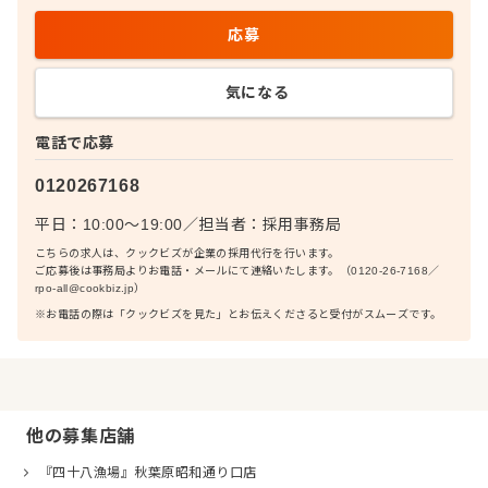
応募
気になる
電話で応募
0120267168
平日：10:00〜19:00
／
担当者：
採用事務局
こちらの求人は、クックビズが企業の採用代行を行います。
ご応募後は事務局よりお電話・メールにて連絡いたします。（0120-26-7168／
rpo-all@cookbiz.jp）
※お電話の際は「クックビズを見た」とお伝えくださると受付がスムーズです。
他の募集店舗
『四十八漁場』秋葉原昭和通り口店