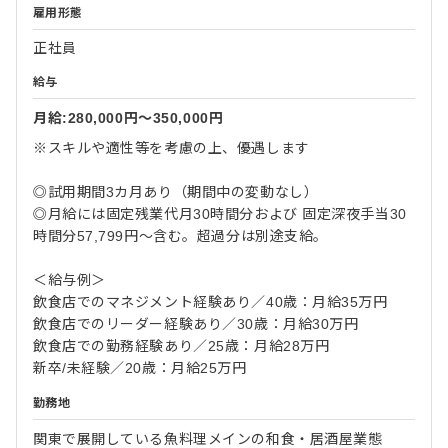
雇用形態
正社員
給与
月給:280,000円〜350,000円
※スキルや適性等を考慮の上、優遇します
◎試用期間3カ月あり（期間中の変動なし）
◎月給には固定残業代月30時間分および 固定深夜手当30
時間分57,799円～含む。超過分は別途支給。
＜給与例＞
飲食店でのマネジメント経験あり／40歳：月給35万円
飲食店でのリーダー経験あり／30歳：月給30万円
飲食店での勤務経験あり／25歳：月給28万円
新卒/未経験／20歳：月給25万円
勤務地
関東で展開している魚料理メインの和食・居酒屋業態