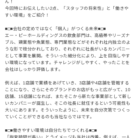
ん！
今回特にお伝えしたい2点、「スタッフの将来性」と「働きや
すい環境」をご紹介！
■□■会社の定めではなく「個人」がつくる未来■□■
エー・ピーホールディングスの飲食部門は、高級帯やリーズナ
ブル、鶏業態や魚業態、専門業態などがそれぞれ社内独立のよ
うな形で枝分かれしており、それぞれに社長がいるカンパニー
として事業を展開。そういった細分化により、上を目指しやす
い環境になっています。チャレンジがしやすく、やったことを
会社はしっかり評価します。
例えば、1店舗で業績をあげていき、3店舗や4店舗を管轄する
ことになり、さらにそのブランドのお店がもっと広がって、10
店舗、15店舗になれば、またそこから新たな事業部として新し
いカンパニーが誕生し、そこの社長に就任するという可能性も
大いにあります。そういったように、未来を自分次第でつくっ
ていくことができるのも当社ならではです。
■□■働きやすい環境は自分たちでつくれる■□■
「拘束時間が長い」とうイメージも当社は改善。例えば、一人