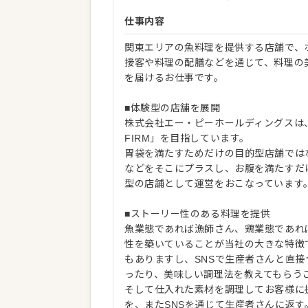
仕事内容
関東エリアの魚料理を提供する店舗で、
接客や料理の配膳などを通じて、料理の
を届けるお仕事です。
■体験型の店舗を展開
株式会社エー・ピーホールディングスは、食
FIRM」を目指しています。
胃袋を満たすためだけの目的型店舗では
などをそこにプラスし、お腹を満たすだ
型の店舗として運営をおこなっています
■ストーリー性のある料理を提供
魚業態であれば漁師さん、鶏業態であれ
性を築いていることが当社の大きな特徴
もありますし、SNSで生産者さんと直
ったり、美味しい調理法を教えてもらう
そして仕入れた素材を調理してお客様に
を、またSNSを通じて生産者さんに返