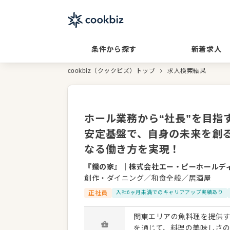
条件から探す
新着求人
cookbiz（クックビズ）トップ
求人検索結果
ホール業務から“社長”を目指
安定基盤で、自身の未来を創
なる働き方を実現！
『鐵の家』
｜
株式会社エー・ピーホールデ
創作・ダイニング／和食全般／居酒屋
正社員
入社6ヶ月未満でのキャリアアップ実績あり
関東エリアの魚料理を提供す
を通じて、料理の美味しさ