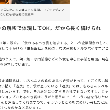
ドで国内外200店舗以上を展開。リブランディン
ことにも積極的に挑戦中
りの解釈で体現してOK。だから長く続けられ
01年に設立。「食のあるべき姿を追求する」という企業理念のもと、
貫して手がける『生販直結』を築き、六次産業モデルのパイオニアと
盤のうえで、鶏・魚・専門業態などの外食を中心に事業を展開。現在
舗を運営しています。
う企業理念は、いろんな人の食のあるべき姿があって、すごく広い解
思い描く『追及』と、僕が思っている『追及』では、もちろんレベル
ると思います。でも、それを別に否定する会社でもないですし、じゃ
のショップのあるべき姿はこうだと思うのでこういうお店を作りたい
ゃんと評価してくれますので、そういうところを含めいい会社だと思
の1つなのかなと思います。