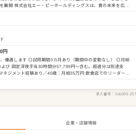
OD CREATIVE FIRM」を目指しています。 胃袋を満たすため
、サービスや空間、さらに料理の素材についてのストーリー性など
満たすだけではなく、食事を通して非現実的な空間を味わっていた
■ストーリー性のある料理を提供 魚業態で
あれば地鶏や野菜の農家さんなど、それぞれの生産者さんとの密な
1Ｆ
当社の大きな特徴です。現地に出向いて生産者さんの想いをしっか
00
円
し、SNSで生産者さんと直接つながっている店舗もあり、良い素
らったり、美味しい調理法を教えてもらうことも。 そして仕入れ
り（期間中の変動なし） ◎月給
提供し、お客様からいただいたおいしかったの声や感想、表情など
よび 固定深夜手当30時間分57,799円～含む。超過分は別途支
者さんに返す。そういったサイクルが構築できているからこそ、他
ができています。
 飲食店での勤務経験あり／25歳：月給28万円 新卒/未経験／20歳：
求人番号：
Job000-25
企業・店舗情報