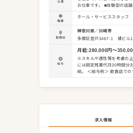
仕事
お仕事です。 ■体験型の店舗を展開 株式会社エー・ピーホールディングスは、食の未来を広げ
るフードクリエイター集団「FO
ホール・サービススタッフ
だけの目的型店舗ではなく
職種
をそこにプラスし、お腹を
神奈川県
／
川崎市
だく体験型の店舗として運営をおこなっています。 
あれば漁師さん、鶏業態で
勤務地
多摩区登戸3467-1 橘ビル
関係性を築いていることが
月給
:
280,000
円〜
350,0
り受け入れる機会もあります
材が入った時にお知らせをも
※スキルや適性等を考慮の上、優遇します ◎試用期間3カ月あ
た素材を調理してお客様に
給与
には固定残業代月30時間分お
を、またSNSを通じて生産
給。 ＜給与例＞ 飲食店でのマネジメント経験あり／40歳：月給35万円 飲食店でのリーダー経
にはないような料理の提供
験あり／30歳：月給30万円
月給25万円
求人情報