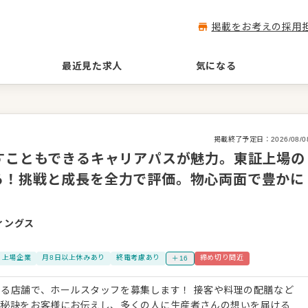
掲載をお考えの採用
最近見た求人
気になる
掲載終了予定日：
2026/08/0
すこともできるキャリアパスが魅力。東証上場の
る！挑戦と成長を全力で評価。物心両面で豊かに
ィングス
上場企業
月8日以上休みあり
終電考慮あり
締め切り間近
＋16
る店舗で、ホールスタッフを募集します！ 接客や料理の配膳など
の秘訣をお客様にお伝えし、多くの人に生産者さんの想いを届ける