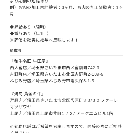
より期間の短縮あり
例）お肉の加工未経験者：3ヶ月、お肉の加工経験者：1ヶ
月
◆昇給あり（随時）
◆賞与あり（年1回）
※評価を確実に給与へ反映します！
勤務地
『和牛名匠 牛国屋』
西大宮店／埼玉県さいたま市西区宮前町742-3
吉野町店／埼玉県さいたま市北区吉野町2-189-5
ふじみ野店／埼玉県ふじみ野市亀久保3-1-5
『焼肉 黄金の牛』
宮原店／埼玉県さいたま市北区宮原町3-373-2 ファーレ
マツザワヤ
上尾店／埼玉県上尾市仲町1-7-27 アークエムビル1階
※勤務店舗はご希望を考慮しますので、面接の際にご相談
ください♪