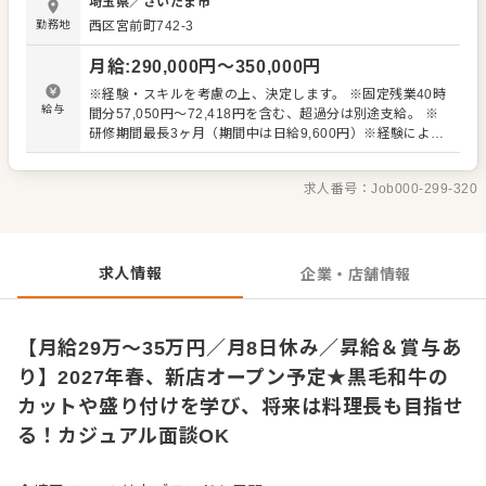
埼玉県
／
さいたま市
ニューに合わせた盛り付け ・食材の下ごしらえ ・野菜など
勤務地
西区宮前町742-3
のカット、洗浄 ・一品料理やサイドメニューの仕込み、調
理 ・食材の保存、在庫確認 ・調理器具や厨房内の洗浄、清
月給
:
290,000
円〜
350,000
円
掃 ・品質管理、衛生管理 ・料理長やホールスタッフとの連
携など ▼焼肉店ならではの技術が身につきます 黒毛和牛
※経験・スキルを考慮の上、決定します。 ※固定残業40時
は、部位によって肉質や味わい、適した切り方が異なりま
給与
間分57,050円～72,418円を含む、超過分は別途支給。 ※
す。仕事を通して部位ごとの特徴を覚え、厚みや包丁の入
研修期間最長3ヶ月（期間中は日給9,600円）※経験により
れ方、見栄えを考えた盛り付けまで学んでいきましょう。
期間の短縮あり 例）お肉の加工未経験者：3ヶ月、お肉の
分からないことは先輩スタッフが丁寧にお教えします。 ▼
加工経験者：1ヶ月 ◆昇給あり（随時） ◆賞与あり（年1
次のキャリアも目指せます 調理技術を磨いた後は、発注や
求人番号：
Job000-299-320
回） ※評価を確実に給与へ反映します！
在庫管理、後輩の育成、メニュー提案などへ仕事の幅を広
げられます。将来的にはリーダーや主任、料理長を目指す
ことも可能。今後オープンする新店で活躍するチャンスも
あります。
求人情報
企業・店舗情報
【月給29万～35万円／月8日休み／昇給＆賞与あ
り】2027年春、新店オープン予定★黒毛和牛の
カットや盛り付けを学び、将来は料理長も目指せ
る！カジュアル面談OK