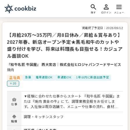
探す
ログイン
メニュー
掲載終了予定日：
2026/09/12
【月給29万～35万円／月8日休み／昇給＆賞与あり】
2027年春、新店オープン予定★黒毛和牛のカットや
盛り付けを学び、将来は料理長も目指せる！カジュア
ル面談OK
『和牛名匠 牛国屋』 西大宮店
｜
株式会社ヒロジャパンフードサービス
焼肉
正社員
急募
電車通勤OK
車通勤OK
1年以内に新店出店予定
＋20
▼経験に合わせた仕事からスタート 『和牛名匠 牛国屋』ま
たは『焼肉 黄金の牛』にて、調理業務全般をお任せしま
仕事
す。入社後は既存店舗で、メニューや仕事の流れ、食材の
扱い方を覚えるところからスタート。これまでの経験や習
調理・キッチンスタッフ
熟度に合わせて仕事をお任せするため、焼肉業態が初めて
職種
の方も、できることから少しずつ担当範囲を広げられま
す。 【主な仕事内容】 ・お肉のカット、下処理 ・部位やメ