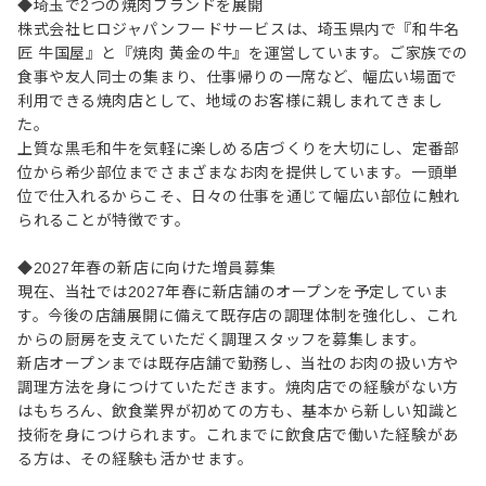
◆埼玉で2つの焼肉ブランドを展開
株式会社ヒロジャパンフードサービスは、埼玉県内で『和牛名
匠 牛国屋』と『焼肉 黄金の牛』を運営しています。ご家族での
食事や友人同士の集まり、仕事帰りの一席など、幅広い場面で
利用できる焼肉店として、地域のお客様に親しまれてきまし
た。
上質な黒毛和牛を気軽に楽しめる店づくりを大切にし、定番部
位から希少部位までさまざまなお肉を提供しています。一頭単
位で仕入れるからこそ、日々の仕事を通じて幅広い部位に触れ
られることが特徴です。
◆2027年春の新店に向けた増員募集
現在、当社では2027年春に新店舗のオープンを予定していま
す。今後の店舗展開に備えて既存店の調理体制を強化し、これ
からの厨房を支えていただく調理スタッフを募集します。
新店オープンまでは既存店舗で勤務し、当社のお肉の扱い方や
調理方法を身につけていただきます。焼肉店での経験がない方
はもちろん、飲食業界が初めての方も、基本から新しい知識と
技術を身につけられます。これまでに飲食店で働いた経験があ
る方は、その経験も活かせます。