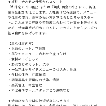
▼経験に合わせた仕事からスタート
『和牛名匠 牛国屋』または『焼肉 黄金の牛』にて、調理
業務全般をお任せします。入社後は既存店舗で、メニュー
や仕事の流れ、食材の扱い方を覚えるところからスター
ト。これまでの経験や習熟度に合わせて仕事をお任せする
ため、焼肉業態が初めての方も、できることから少しずつ
担当範囲を広げられます。
【主な仕事内容】
・お肉のカット、下処理
・部位やメニューに合わせた盛り付け
・食材の下ごしらえ
・野菜などのカット、洗浄
・一品料理やサイドメニューの仕込み、調理
・食材の保存、在庫確認
・調理器具や厨房内の洗浄、清掃
・品質管理、衛生管理
・料理長やホールスタッフとの連携など
▼焼肉店ならではの技術が身につきます
黒毛和牛は、部位によって肉質や味わい、適した切り方が