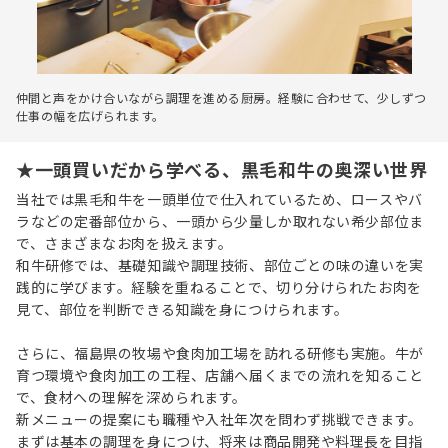
仲間と声をかけ合いながら調理を進める厨房。経験に合わせて、少しずつ
仕事の幅を広げられます。
★一頭買いだから学べる、黒毛和牛の奥深い世界
当社では黒毛和牛を一頭単位で仕入れているため、ロースやバ
ラなどの定番部位から、一頭から少量しか取れない希少部位ま
で、さまざまなお肉を扱えます。
和牛研修では、基礎知識や調理技術、部位ごとの味の違いを実
践的に学びます。経験を重ねることで、切り分けられたお肉を
見て、部位を判断できる知識を身につけられます。
さらに、福島県の牧場や食肉加工場を訪れる研修も実施。牛が
育つ環境や食肉加工の工程、店舗へ届くまでの流れを知ること
で、食材への理解を深められます。
新メニューの提案にも職種や入社年次を問わず挑戦できます。
まずは基本の調理を身につけ、将来は商品開発や料理長を目指