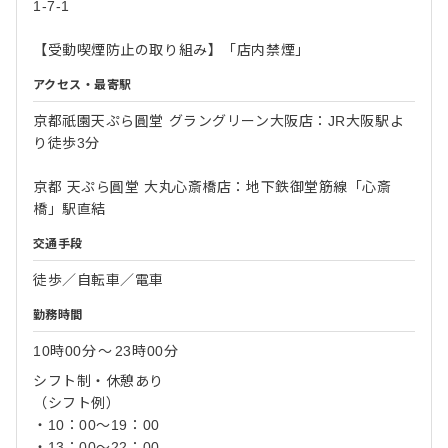
1-7-1
【受動喫煙防止の取り組み】「店内禁煙」
アクセス・最寄駅
京都祇園天ぷら圓堂 グラングリーン大阪店：JR大阪駅よ
り徒歩3分
京都 天ぷら圓堂 大丸心斎橋店：地下鉄御堂筋線「心斎
橋」駅直結
交通手段
徒歩／自転車／電車
勤務時間
10時00分
〜
23時00分
シフト制・休憩あり
（シフト例）
・10：00～19：00
・13：00～22：00