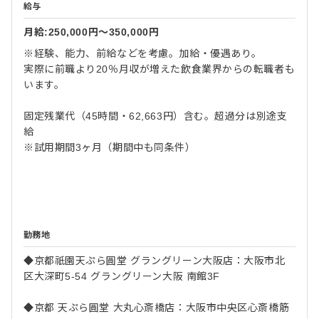
給与
月給:250,000円〜350,000円
※経験、能力、前給などを考慮。加給・優遇あり。
実際に前職より20％月収が増えた飲食業界からの転職者も
います。
固定残業代（45時間・62,663円）含む。超過分は別途支
給
※試用期間3ヶ月（期間中も同条件）
勤務地
◆京都祇園天ぷら圓堂 グラングリーン大阪店：大阪市北
区大深町5-54 グラングリーン大阪 南館3F
◆京都 天ぷら圓堂 大丸心斎橋店：大阪市中央区心斎橋筋