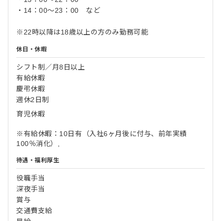
・14：00～23：00 など
※22時以降は18歳以上の方のみ勤務可能
休日・休暇
シフト制／月8日以上
有給休暇
慶弔休暇
週休2日制
育児休暇
※有給休暇：10日有（入社6ヶ月後に付与、前年実績
100％消化）,
待遇・福利厚生
役職手当
深夜手当
賞与
交通費支給