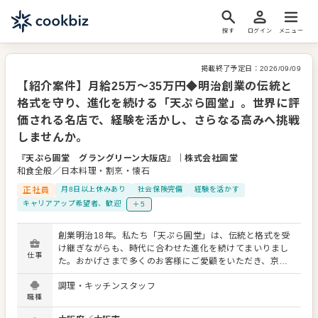
探す
ログイン
メニュー
掲載終了予定日：
2026/09/09
【紹介案件】月給25万～35万円◆明治創業の伝統と
格式を守り、進化を続ける「天ぷら圓堂」。世界に評
価される名店で、経験を活かし、さらなる高みへ挑戦
しませんか。
『天ぷら圓堂 グラングリーン大阪店』
｜
株式会社圓堂
和食全般／日本料理・割烹・懐石
正社員
月8日以上休みあり
社会保険完備
経験を活かす
キャリアアップ希望者、歓迎
＋5
創業明治18年。私たち「天ぷら圓堂」は、伝統と格式を受
け継ぎながらも、時代に合わせた進化を続けてまいりまし
仕事
た。おかげさまで多くのお客様にご愛顧をいただき、京都
の店舗は世界トップクラスの旅行サイト『トラベラーズチ
調理・キッチンスタッフ
ョイスアワード』の日本高級レストラン部門に表彰される
職種
など、国内外から高い評価をいただいております。 今回
は、さらなる体制強化を見据え、ともに歩んでくださる新