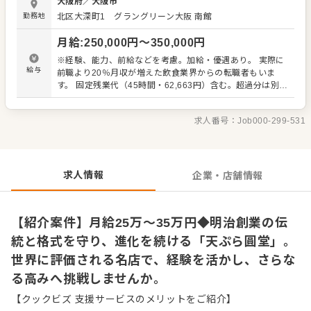
大阪府
／
大阪市
しい調理スタッフを募集いたします。 入社後は、これまで
勤務地
北区大深町1 グラングリーン大阪 南館
の経験や能力に合わせて以下の業務からお任せいたしま
す。 ・仕込みから盛り付けまでの調理全般 ・仕入れや在庫
月給
:
250,000
円〜
350,000
円
管理などキッチンの管理業務 ・洗浄や清掃など衛生管理、
料理長の補助 ・まかないづくりや後輩・アルバイトの教育
※経験、能力、前給などを考慮。加給・優遇あり。 実際に
経験が浅い方も、安心してスタートできるようサポートい
給与
前職より20％月収が増えた飲食業界からの転職者もいま
たします。また、スキルアップを目指すスタッフのため
す。 固定残業代（45時間・62,663円）含む。超過分は別途
に、学ぶ費用の支援制度をご用意しています。英会話や茶
支給 ※試用期間3ヶ月（期間中も同条件）
道、華道、ソムリエなど、おもてなしに役立つ多様なスキ
ルを磨ける環境です。
求人番号：
Job000-299-531
求人情報
企業・店舗情報
【紹介案件】月給25万～35万円◆明治創業の伝
統と格式を守り、進化を続ける「天ぷら圓堂」。
世界に評価される名店で、経験を活かし、さらな
る高みへ挑戦しませんか。
【クックビズ 支援サービスのメリットをご紹介】